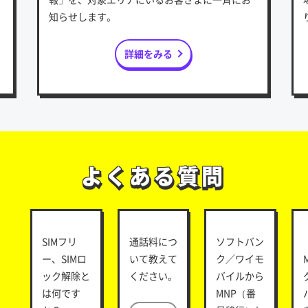
知らせします。
詳細をみる
よくある質問
よくある質問
SIMフリ
通話料につ
ソフトバン
ー、SIMロ
いて教えて
ク／ワイモ
ック解除と
ください。
バイルから
は何です
MNP（番