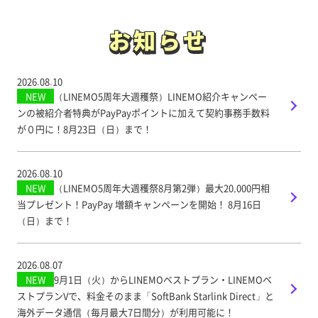
お知らせ
お知らせ
2026.08.10
NEW
（LINEMO5周年大週穫祭）LINEMO紹介キャンペー
ンの被紹介者特典がPayPayポイントに加えて契約事務手数料
が０円に！8月23日（日）まで！
2026.08.10
NEW
（LINEMO5周年大週穫祭8月第2弾）最大20,000円相
当プレゼント！PayPay 増額キャンペーンを開始！ 8月16日
（日）まで！
2026.08.07
NEW
9月1日（火）からLINEMOベストプラン・LINEMOベ
ストプランVで、料金そのまま「SoftBank Starlink Direct」と
海外データ通信（毎月最大7日間分）が利用可能に！