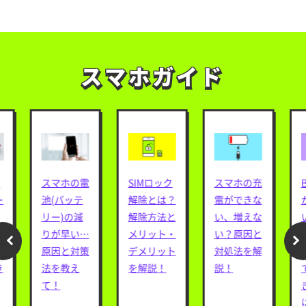
スマホガイド
スマホガイド
スマホの電
SIMロック
スマホの充
ー
池(バッテ
解除とは？
電ができな
リー)の減
解除方法と
い、増えな
ロ
りが早い…
メリット・
い？原因と
は
原因と対策
デメリット
対処法を解
き
法を教え
を解説！
説！
て！