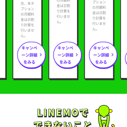
の月額料
プション
合、本オ
金は日割
の月額料
プション
り計算を
金は日割
の月額料
行いませ
り計算を
金は日割
ん。
行いませ
り計算を
ん。
行いませ
ん。
キャンペ
キャンペ
キャンペ
ーン詳細
ーン詳細
ーン詳細
をみる
をみる
をみる
LINEMOで
LINEMOで
できないこと
できないこと