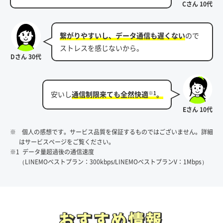
Cさん 10代
繋がりやすいし、データ通信も遅くない
ので
ストレスを感じないから。
Dさん 30代
安いし
通信制限来ても全然快適
。
※1
Eさん 10代
※ 個人の感想です。サービス品質を保証するものではございません。詳細
はサービスページをご覧ください。
※1 データ量超過後の通信速度
（LINEMOベストプラン：300kbps/LINEMOベストプランV：1Mbps）
おすすめ情報
おすすめ情報