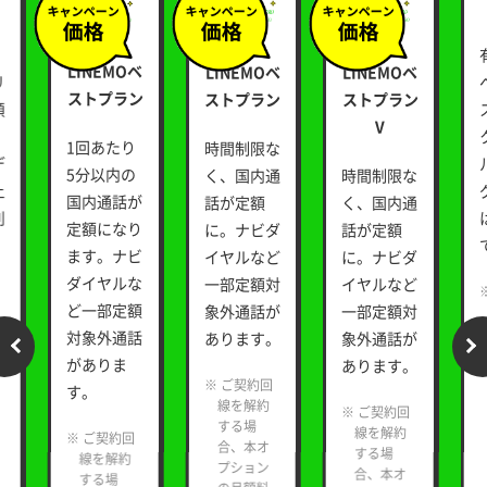
対象：
対象：
対象：
LINEMOベ
LINEMOベ
LINEMOベ
リ
ストプラン
ストプラン
ストプラン
額
V
1回あたり
時間制限な
デ
5分以内の
く、国内通
時間制限な
上
国内通話が
話が定額
く、国内通
利
定額になり
に。ナビダ
話が定額
ます。ナビ
イヤルなど
に。ナビダ
ダイヤルな
一部定額対
イヤルなど
ど一部定額
象外通話が
一部定額対
対象外通話
あります。
象外通話が
がありま
あります。
※ ご契約回
す。
線を解約
※ ご契約回
する場
線を解約
※ ご契約回
合、本オ
する場
線を解約
プション
合、本オ
する場