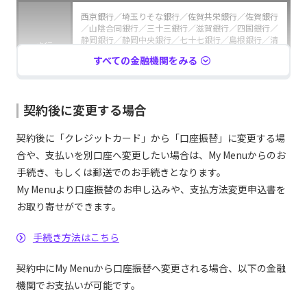
西京銀行／埼玉りそな銀行／佐賀共栄銀行／佐賀銀行
／山陰合同銀行／三十三銀行／滋賀銀行／四国銀行／
静岡銀行／静岡中央銀行／七十七銀行／島根銀行／清
さ行
水銀行／荘内銀行／十六銀行／十八親和銀行／常陽銀
すべての金融機関をみる
行／住信SBIネット銀行／スルガ銀行／セブン銀行／
仙台銀行／ソニー銀行
大光銀行／第四北越銀行／大東銀行／但馬銀行／筑邦
契約後に変更する場合
銀行／千葉銀行／千葉興業銀行／中国銀行／筑波銀行
た行
／東京スター銀行／東邦銀行／東北銀行／東和銀行／
契約後に「クレジットカード」から「口座振替」に変更する場
徳島大正銀行／栃木銀行／鳥取銀行／トマト銀行／富
山銀行／富山第一銀行
合や、支払いを別口座へ変更したい場合は、My Menuからのお
手続き、もしくは郵送でのお手続きとなります。
長崎銀行／長野銀行／名古屋銀行／南都銀行／西日本
な行
My Menuより口座振替のお申し込みや、支払方法変更申込書を
シティ銀行
お取り寄せができます。
八十二銀行／東日本銀行／肥後銀行／百五銀行／百十
四銀行／広島銀行／福井銀行／福岡銀行／福岡中央銀
手続き方法はこちら
は行
行／福島銀行／福邦銀行／PayPay銀行／豊和銀行／
北都銀行／北洋銀行／北陸銀行／北海道銀行／北國銀
契約中にMy Menuから口座振替へ変更される場合、以下の金融
行
機関でお支払いが可能です。
みずほ銀行／三井住友銀行／三菱UFJ銀行／みなと銀