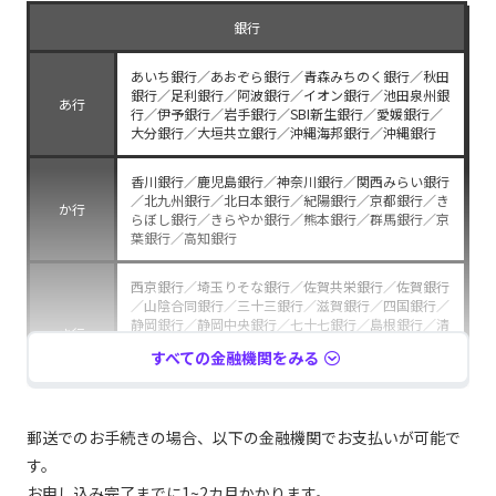
ま行
行／南日本銀行／宮崎銀行／宮崎太陽銀行／武蔵野銀
行／もみじ銀行
銀行
山形銀行／山口銀行／山梨中央銀行／ゆうちょ銀行／
あいち銀行／あおぞら銀行／青森みちのく銀行／秋田
や行
横浜銀行
銀行／足利銀行／阿波銀行／イオン銀行／池田泉州銀
あ行
行／伊予銀行／岩手銀行／SBI新生銀行／愛媛銀行／
大分銀行／大垣共立銀行／沖縄海邦銀行／沖縄銀行
ら行
楽天銀行／りそな銀行／琉球銀行
香川銀行／鹿児島銀行／神奈川銀行／関西みらい銀行
／北九州銀行／北日本銀行／紀陽銀行／京都銀行／き
か行
らぼし銀行／きらやか銀行／熊本銀行／群馬銀行／京
信用金庫
葉銀行／高知銀行
アイオー信用金庫／愛知信用金庫／会津信用金庫／青
西京銀行／埼玉りそな銀行／佐賀共栄銀行／佐賀銀行
い森信用金庫／青木信用金庫／秋田信用金庫／朝日信
／山陰合同銀行／三十三銀行／滋賀銀行／四国銀行／
用金庫／旭川信用金庫／足利小山信用金庫／足立成和
静岡銀行／静岡中央銀行／七十七銀行／島根銀行／清
信用金庫／阿南信用金庫／網走信用金庫／あぶくま信
さ行
水銀行／荘内銀行／十六銀行／十八親和銀行／常陽銀
用金庫／尼崎信用金庫／天草信用金庫／奄美大島信用
すべての金融機関をみる
行／住信SBIネット銀行／スルガ銀行／セブン銀行／
金庫／新井信用金庫／アルプス中央信用金庫／淡路信
仙台銀行／ソニー銀行
用金庫／飯塚信用金庫／飯田信用金庫／石巻信用金庫
／石動信用金庫／いちい信用金庫／一関信用金庫／伊
あ行
万里信用金庫／上田信用金庫／羽後信用金庫／宇和島
大光銀行／第四北越銀行／大東銀行／但馬銀行／筑邦
郵送でのお手続きの場合、以下の金融機関でお支払いが可能で
信用金庫／永和信用金庫／越前信用金庫／愛媛信用金
銀行／千葉銀行／千葉興業銀行／中国銀行／筑波銀行
庫／遠軽信用金庫／遠州信用金庫／青梅信用金庫／大
す。
た行
／東京スター銀行／東邦銀行／東北銀行／東和銀行／
分信用金庫／大分みらい信用金庫／大垣西濃信用金庫
徳島大正銀行／栃木銀行／鳥取銀行／トマト銀行／富
お申し込み完了までに1~2カ月かかります。