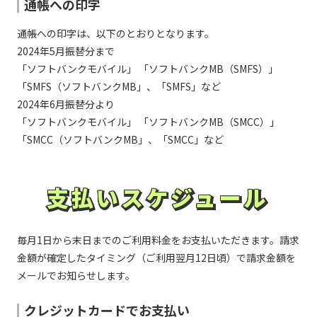
信用金庫／三条信用金庫／滋賀中央信用金庫／しずお
通帳への印字
か焼津信用金庫／しののめ信用金庫／芝信用金庫／新
発田信用金庫／島田掛川信用金庫／しまなみ信用金庫
アイオー信用金庫／愛知信用金庫／会津信用金庫／青
通帳への印字は、以下のとおりとなります。
／しまね信用金庫／島根中央信用金庫／上越信用金庫
い森信用金庫／青木信用金庫／秋田信用金庫／朝日信
さ行
／湘南信用金庫／城南信用金庫／城北信用金庫／昭和
用金庫／旭川信用金庫／足利小山信用金庫／足立成和
2024年5月振替分まで
信用金庫／白河信用金庫／新宮信用金庫／新庄信用金
信用金庫／阿南信用金庫／網走信用金庫／あぶくま信
「ソフトバンクモバイル」 「ソフトバンクMB（SMFS）」
庫／新湊信用金庫／須賀川信用金庫／巣鴨信用金庫／
用金庫／尼崎信用金庫／天草信用金庫／奄美大島信用
諏訪信用金庫／静清信用金庫／西武信用金庫／関信用
金庫／新井信用金庫／アルプス中央信用金庫／淡路信
「SMFS（ソフトバンクMB」、「SMFS」など
金庫／世田谷信用金庫／瀬戸信用金庫／仙南信用金庫
用金庫／飯塚信用金庫／飯田信用金庫／石巻信用金庫
2024年6月振替分より
／空知信用金庫
／石動信用金庫／いちい信用金庫／一関信用金庫／伊
「ソフトバンクモバイル」 「ソフトバンクMB（SMCC）」
あ行
万里信用金庫／上田信用金庫／羽後信用金庫／宇和島
信用金庫／永和信用金庫／越前信用金庫／愛媛信用金
「SMCC（ソフトバンクMB」、「SMCC」など
大地みらい信用金庫／高岡信用金庫／高崎信用金庫／
庫／遠軽信用金庫／遠州信用金庫／青梅信用金庫／大
高鍋信用金庫／高松信用金庫／高山信用金庫／田川信
分信用金庫／大分みらい信用金庫／大垣西濃信用金庫
用金庫／瀧野川信用金庫／但馬信用金庫／たちばな信
／大川信用金庫／大阪信用金庫／大阪厚生信用金庫／
用金庫／伊達信用金庫／館林信用金庫／館山信用金庫
大阪シティ信用金庫／大阪商工信用金庫／大田原信用
支払いスケジュール
／多摩信用金庫／玉島信用金庫／但陽信用金庫／筑後
支払いスケジュール
金庫／大牟田柳川信用金庫／岡崎信用金庫／おかやま
信用金庫／知多信用金庫／千葉信用金庫／中栄信用金
信用金庫／渡島信用金庫／小浜信用金庫／帯広信用金
庫／中南信用金庫／中日信用金庫／銚子信用金庫／津
庫／遠賀信用金庫
た行
信用金庫／津山信用金庫／鶴岡信用金庫／敦賀信用金
庫／東栄信用金庫／東奥信用金庫／東京信用金庫／東
毎月1日から末日までのご利用料金をお支払いただきます。請求
京三協信用金庫／東京シティ信用金庫／東京東信用金
鹿児島信用金庫／鹿児島相互信用金庫／柏崎信用金庫
金額が確定したタイミング（ご利用翌月12日頃）で請求金額を
庫／東京ベイ信用金庫／東春信用金庫／道南うみ街信
／かながわ信用金庫／金沢信用金庫／鹿沼相互信用金
用金庫／東濃信用金庫／東予信用金庫／徳島信用金庫
庫／蒲郡信用金庫／亀有信用金庫／加茂信用金庫／烏
メールでお知らせします。
／栃木信用金庫／鳥取信用金庫／砺波信用金庫／利根
山信用金庫／唐津信用金庫／川口信用金庫／川崎信用
郡信用金庫／苫小牧信用金庫／富山信用金庫／豊川信
金庫／川之江信用金庫／観音寺信用金庫／北伊勢上野
クレジットカードでお支払い
用金庫／豊田信用金庫／豊橋信用金庫
信用金庫／北おおさか信用金庫／北上信用金庫／北群