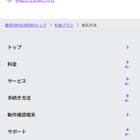
熊本県信用組合／群馬県信用組合／ぐんまみらい信用
用金庫／日田信用金庫／備北信用金庫／ひまわり信用
組合／京滋信用組合／警視庁職員信用組合／興栄信用
は行
金庫／氷見伏木信用金庫／姫路信用金庫／兵庫信用金
組合／江東信用組合／神戸市職員信用組合
庫／枚方信用金庫／平塚信用金庫／広島信用金庫／広
島みどり信用金庫／福井信用金庫／福岡信用金庫／福
格安SIMのLINEMOトップ
料金プラン
支払方法
西海みずき信用組合／埼玉信用組合／佐賀西信用組合
岡ひびき信用金庫／福島信用金庫／富士信用金庫／富
／佐賀東信用組合／札幌中央信用組合／三條信用組合
士宮信用金庫／碧海信用金庫／北星信用金庫／北門信
／滋賀県信用組合／滋賀県民信用組合／七島信用組合
用金庫／北海道信用金庫
さ行
／島根益田信用組合／宿毛商銀信用組合／成協信用組
合／青和信用組合／全東栄信用組合／仙北信用組合／
トップ
松本信用金庫／三島信用金庫／水沢信用金庫／水島信
相愛信用組合／相双五城信用組合
用金庫／水戸信用金庫／宮城第一信用金庫／宮古信用
ま行
金庫／宮崎第一信用金庫／村上信用金庫／室蘭信用金
料金
第一勧業信用組合／大同信用組合／大東京信用組合／
庫／目黒信用金庫／盛岡信用金庫／杜の都信用金庫
開く
淡陽信用組合／朝銀西信用組合／銚子商工信用組合／
都留信用組合／東京厚生信用組合／東京消防信用組合
た行
サービス
山形信用金庫／大和信用金庫／山梨信用金庫／結城信
／東京都職員信用組合／十勝信用組合／土佐信用組合
や行
開く
用金庫／横浜信用金庫／米子信用金庫／米沢信用金庫
／富山県医師信用組合／富山県信用組合／豊橋商工信
用組合
手続き方法
ら・わ行
留萌信用金庫／稚内信用金庫
開く
長崎三菱信用組合／長野県信用組合／中ノ郷信用組合
な行
／那須信用組合／新潟縣信用組合／新潟大栄信用組合
動作確認端末
／新潟鉄道信用組合／のぞみ信用組合
信用組合
函館商工信用組合／ハナ信用組合／はばたき信用組合
サポート
開く
／飛騨信用組合／兵庫県信用組合／兵庫県医療信用組
愛知県警察信用組合／愛知県中央信用組合／信用組合