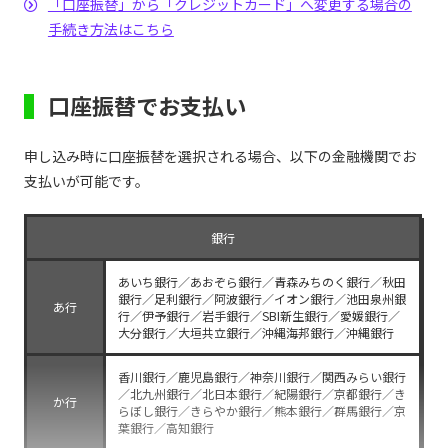
「口座振替」から「クレジットカード」へ変更する場合の
手続き方法はこちら
口座振替でお支払い
申し込み時に口座振替を選択される場合、以下の金融機関でお
支払いが可能です。
銀行
あいち銀行／あおぞら銀行／青森みちのく銀行／秋田
銀行／足利銀行／阿波銀行／イオン銀行／池田泉州銀
あ行
行／伊予銀行／岩手銀行／SBI新生銀行／愛媛銀行／
大分銀行／大垣共立銀行／沖縄海邦銀行／沖縄銀行
香川銀行／鹿児島銀行／神奈川銀行／関西みらい銀行
／北九州銀行／北日本銀行／紀陽銀行／京都銀行／き
か行
らぼし銀行／きらやか銀行／熊本銀行／群馬銀行／京
葉銀行／高知銀行