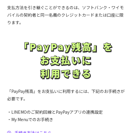
高鍋信用金庫／高松信用金庫／高山信用金庫／田川信
用金庫／瀧野川信用金庫／但馬信用金庫／たちばな信
山形信用金庫／大和信用金庫／山梨信用金庫／結城信
支払方法を引き継ぐことができるのは、ソフトバンク・ワイモ
や行
用金庫／伊達信用金庫／館林信用金庫／館山信用金庫
用金庫／横浜信用金庫／米子信用金庫／米沢信用金庫
バイルの契約者と同一名義のクレジットカードまたは口座に限
／多摩信用金庫／玉島信用金庫／但陽信用金庫／筑後
信用金庫／知多信用金庫／千葉信用金庫／中栄信用金
ります。
ら・わ行
留萌信用金庫／稚内信用金庫
庫／中南信用金庫／中日信用金庫／銚子信用金庫／津
た行
信用金庫／津山信用金庫／鶴岡信用金庫／敦賀信用金
庫／東栄信用金庫／東奥信用金庫／東京信用金庫／東
京三協信用金庫／東京シティ信用金庫／東京東信用金
「PayPay残高」を
「PayPay残高」を
庫／東京ベイ信用金庫／東春信用金庫／道南うみ街信
信用組合
用金庫／東濃信用金庫／東予信用金庫／徳島信用金庫
お支払いに
／栃木信用金庫／鳥取信用金庫／砺波信用金庫／利根
お支払いに
愛知県警察信用組合／愛知県中央信用組合／信用組合
郡信用金庫／苫小牧信用金庫／富山信用金庫／豊川信
愛知商銀／会津商工信用組合／青森県信用組合／あか
用金庫／豊田信用金庫／豊橋信用金庫
利用できる
利用できる
ぎ信用組合／秋田県信用組合／朝日新聞信用組合／あ
すか信用組合／東信用組合／奄美信用組合／イオ信用
あ行
長岡信用金庫／長浜信用金庫／長野信用金庫／中兵庫
組合／石巻商工信用組合／糸魚川信用組合／茨城県信
信用金庫／奈良信用金庫／奈良中央信用金庫／新潟信
用組合／いわき信用組合／大分県信用組合／大阪貯蓄
用金庫／にいかわ信用金庫／西尾信用金庫／西中国信
信用組合／大阪府医師信用組合／大阪府警察信用組合
「PayPay残高」をお支払いに利用するには、下記のお手続きが
な行
用金庫／西兵庫信用金庫／日新信用金庫／日本海信用
／小田原第一信用組合
必要です。
金庫／二本松信用金庫／沼津信用金庫／のと共栄信用
金庫／延岡信用金庫
香川県信用組合／鹿児島興業信用組合／笠岡信用組合
・LINEMOのご契約回線とPayPayアプリの連携設定
／神奈川県医師信用組合／神奈川県歯科医師信用組合
萩山口信用金庫／はくさん信用金庫／幡多信用金庫／
／金沢中央信用組合／北郡信用組合／岐阜商工信用組
・My Menuでのお手続き
八幡信用金庫／花巻信用金庫／浜松いわた信用金庫／
合／君津信用組合／協栄信用組合／共立信用組合／近
か行
播州信用金庫／半田信用金庫／飯能信用金庫／東山口
畿産業信用組合／釧路信用組合／熊谷商工信用組合／
手続き方法はこちら
信用金庫／尾西信用金庫／備前日生信用金庫／日高信