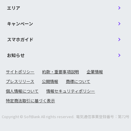
合／兵庫県警察信用組合／兵庫ひまわり信用組合／広
愛知商銀／会津商工信用組合／青森県信用組合／あか
は行
島県信用組合／広島市信用組合／広島商銀信用組合／
ぎ信用組合／秋田県信用組合／朝日新聞信用組合／あ
エリア
備後信用組合／福泉信用組合／福岡県信用組合／福島
すか信用組合／東信用組合／奄美信用組合／イオ信用
あ行
県商工信用組合／古川信用組合／房総信用組合／北央
組合／石巻商工信用組合／糸魚川信用組合／茨城県信
信用組合
用組合／いわき信用組合／大分県信用組合／大阪貯蓄
キャンペーン
信用組合／大阪府医師信用組合／大阪府警察信用組合
／小田原第一信用組合
巻信用組合／益田信用組合／宮崎県南部信用組合／ミ
ま行
レ信用組合／真岡信用組合
スマホガイド
香川県信用組合／鹿児島興業信用組合／笠岡信用組合
／神奈川県医師信用組合／神奈川県歯科医師信用組合
山形第一信用組合／山形中央信用組合／山口県信用組
／金沢中央信用組合／北郡信用組合／岐阜商工信用組
お知らせ
や行
合／山梨県民信用組合／信用組合横浜華銀／横浜幸銀
合／君津信用組合／協栄信用組合／共立信用組合／近
信用組合
か行
畿産業信用組合／釧路信用組合／熊谷商工信用組合／
熊本県信用組合／群馬県信用組合／ぐんまみらい信用
サイトポリシー
約款・重要事項説明
企業情報
ら行
両備信用組合
組合／京滋信用組合／警視庁職員信用組合／興栄信用
組合／江東信用組合／神戸市職員信用組合
プレスリリース
公開情報
商標について
個人情報について
情報セキュリティポリシー
西海みずき信用組合／埼玉信用組合／佐賀西信用組合
労働金庫
／佐賀東信用組合／札幌中央信用組合／三條信用組合
特定商法取引に基づく表示
／滋賀県信用組合／滋賀県民信用組合／七島信用組合
さ行
／島根益田信用組合／宿毛商銀信用組合／成協信用組
北海道労働金庫／東北労働金庫／中央労働金庫／新潟県労働金庫／
合／青和信用組合／全東栄信用組合／仙北信用組合／
長野県労働金庫／静岡県労働金庫／北陸労働金庫／東海労働金庫／
Copyright © SoftBank All rights reserved. 電気通信事業登録番号：第72号
相愛信用組合／相双五城信用組合
近畿労働金庫／中国労働金庫／四国労働金庫／九州労働金庫／沖縄
県労働金庫
第一勧業信用組合／大同信用組合／大東京信用組合／