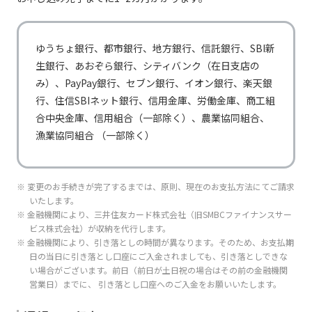
／大川信用金庫／大阪信用金庫／大阪厚生信用金庫／
山銀行／富山第一銀行
大阪シティ信用金庫／大阪商工信用金庫／大田原信用
金庫／大牟田柳川信用金庫／岡崎信用金庫／おかやま
長崎銀行／長野銀行／名古屋銀行／南都銀行／西日本
信用金庫／渡島信用金庫／小浜信用金庫／帯広信用金
な行
ゆうちょ銀行、都市銀行、地方銀行、信託銀行、SBI新
シティ銀行
庫／遠賀信用金庫
生銀行、あおぞら銀行、シティバンク（在日支店の
八十二銀行／東日本銀行／肥後銀行／百五銀行／百十
鹿児島信用金庫／鹿児島相互信用金庫／柏崎信用金庫
み）、PayPay銀行、セブン銀行、イオン銀行、楽天銀
四銀行／広島銀行／福井銀行／福岡銀行／福岡中央銀
／かながわ信用金庫／金沢信用金庫／鹿沼相互信用金
行、住信SBIネット銀行、信用金庫、労働金庫、商工組
は行
行／福島銀行／福邦銀行／PayPay銀行／豊和銀行／
庫／蒲郡信用金庫／亀有信用金庫／加茂信用金庫／烏
北都銀行／北洋銀行／北陸銀行／北海道銀行／北國銀
山信用金庫／唐津信用金庫／川口信用金庫／川崎信用
合中央金庫、信用組合（一部除く）、農業協同組合、
行
金庫／川之江信用金庫／観音寺信用金庫／北伊勢上野
漁業協同組合 （一部除く）
信用金庫／北おおさか信用金庫／北上信用金庫／北群
馬信用金庫／北空知信用金庫／北見信用金庫／きのく
みずほ銀行／三井住友銀行／三菱UFJ銀行／みなと銀
に信用金庫／吉備信用金庫／岐阜信用金庫／紀北信用
ま行
行／南日本銀行／宮崎銀行／宮崎太陽銀行／武蔵野銀
か行
金庫／九州ひぜん信用金庫／京都信用金庫／京都中央
行／もみじ銀行
※ 変更のお手続きが完了するまでは、原則、現在のお支払方法にてご請求
信用金庫／京都北都信用金庫／桐生信用金庫／釧路信
用金庫／熊本信用金庫／熊本第一信用金庫／熊本中央
いたします。
信用金庫／倉吉信用金庫／呉信用金庫／桑名三重信用
山形銀行／山口銀行／山梨中央銀行／ゆうちょ銀行／
※ 金融機関により、三井住友カード株式会社（旧SMBCファイナンスサー
や行
金庫／気仙沼信用金庫／興産信用金庫／高知信用金庫
横浜銀行
ビス株式会社）が収納を代行します。
／興能信用金庫／甲府信用金庫／神戸信用金庫／郡山
※ 金融機関により、引き落としの時間が異なります。そのため、お支払期
信用金庫／コザ信用金庫／湖東信用金庫／小松川信用
ら行
楽天銀行／りそな銀行／琉球銀行
日の当日に引き落とし口座にご入金されましても、引き落としできな
金庫
い場合がございます。前日（前日が土日祝の場合はその前の金融機関
営業日）までに、 引き落とし口座へのご入金をお願いいたします。
西京信用金庫／埼玉縣信用金庫／佐賀信用金庫／さが
み信用金庫／佐野信用金庫／さわやか信用金庫／佐原
信用金庫