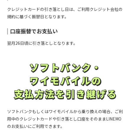
馬信用金庫／北空知信用金庫／北見信用金庫／きのく
に信用金庫／吉備信用金庫／岐阜信用金庫／紀北信用
クレジットカードの引き落とし日は、ご利用クレジット会社の
か行
長岡信用金庫／長浜信用金庫／長野信用金庫／中兵庫
金庫／九州ひぜん信用金庫／京都信用金庫／京都中央
信用金庫／奈良信用金庫／奈良中央信用金庫／新潟信
規約に基づく振替日となります。
信用金庫／京都北都信用金庫／桐生信用金庫／釧路信
用金庫／にいかわ信用金庫／西尾信用金庫／西中国信
用金庫／熊本信用金庫／熊本第一信用金庫／熊本中央
な行
用金庫／西兵庫信用金庫／日新信用金庫／日本海信用
信用金庫／倉吉信用金庫／呉信用金庫／桑名三重信用
金庫／二本松信用金庫／沼津信用金庫／のと共栄信用
口座振替でお支払い
金庫／気仙沼信用金庫／興産信用金庫／高知信用金庫
金庫／延岡信用金庫
／興能信用金庫／甲府信用金庫／神戸信用金庫／郡山
信用金庫／コザ信用金庫／湖東信用金庫／小松川信用
翌月26日頃に引き落としとなります。
金庫
萩山口信用金庫／はくさん信用金庫／幡多信用金庫／
八幡信用金庫／花巻信用金庫／浜松いわた信用金庫／
播州信用金庫／半田信用金庫／飯能信用金庫／東山口
西京信用金庫／埼玉縣信用金庫／佐賀信用金庫／さが
信用金庫／尾西信用金庫／備前日生信用金庫／日高信
ソフトバンク・
ソフトバンク・
み信用金庫／佐野信用金庫／さわやか信用金庫／佐原
用金庫／日田信用金庫／備北信用金庫／ひまわり信用
信用金庫／三条信用金庫／滋賀中央信用金庫／しずお
は行
金庫／氷見伏木信用金庫／姫路信用金庫／兵庫信用金
か焼津信用金庫／しののめ信用金庫／芝信用金庫／新
ワイモバイルの
ワイモバイルの
庫／枚方信用金庫／平塚信用金庫／広島信用金庫／広
発田信用金庫／島田掛川信用金庫／しまなみ信用金庫
島みどり信用金庫／福井信用金庫／福岡信用金庫／福
／しまね信用金庫／島根中央信用金庫／上越信用金庫
さ行
岡ひびき信用金庫／福島信用金庫／富士信用金庫／富
支払方法を引き継げる
／湘南信用金庫／城南信用金庫／城北信用金庫／昭和
支払方法を引き継げる
士宮信用金庫／碧海信用金庫／北星信用金庫／北門信
信用金庫／白河信用金庫／新宮信用金庫／新庄信用金
用金庫／北海道信用金庫
庫／新湊信用金庫／須賀川信用金庫／巣鴨信用金庫／
諏訪信用金庫／静清信用金庫／西武信用金庫／関信用
金庫／世田谷信用金庫／瀬戸信用金庫／仙南信用金庫
松本信用金庫／三島信用金庫／水沢信用金庫／水島信
ソフトバンクもしくはワイモバイルから乗り換えの場合、ご利
／空知信用金庫
用金庫／水戸信用金庫／宮城第一信用金庫／宮古信用
ま行
用中のクレジットカードや引き落とし口座をそのままLINEMO
金庫／宮崎第一信用金庫／村上信用金庫／室蘭信用金
庫／目黒信用金庫／盛岡信用金庫／杜の都信用金庫
のお支払いにご利用できます。
大地みらい信用金庫／高岡信用金庫／高崎信用金庫／