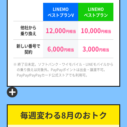
LINEMO
LINEMO
ベストプランV
ベストプラン
他社から
12,000
10,000
円相当
円相当
乗り換え
新しい番号で
6,000
3,000
円相当
円相当
契約
※ 終了日未定。ソフトバンク・ワイモバイル・LINEモバイルから
の乗り換えは対象外。PayPayポイントは出金・譲渡不可。
PayPay/PayPayカード公式ストアでも利用可。
毎週変わる8月のおトク