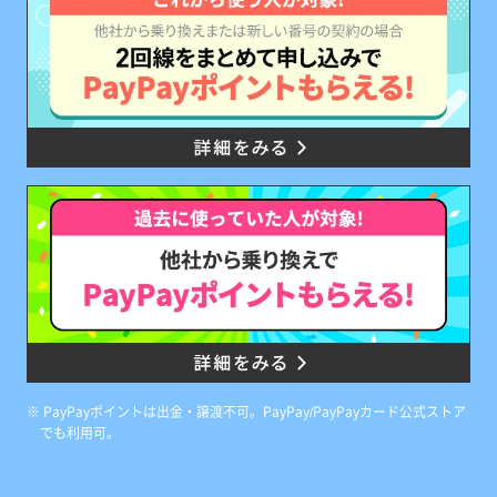
キ
ャ
ン
ペ
ー
ン
※ PayPayポイントは出金・譲渡不可。PayPay/PayPayカード公式ストア
実
でも利用可。
施
中