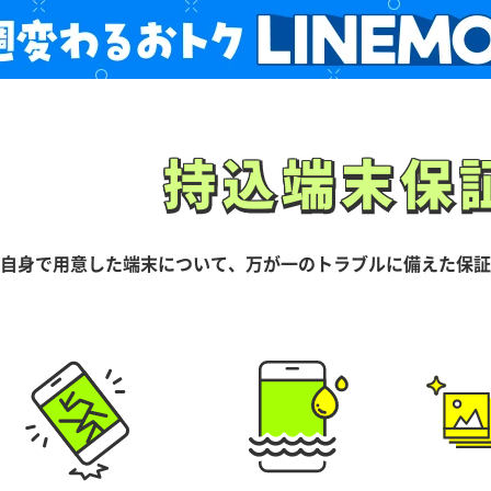
持込端末保
持込端末保
自身で用意した端末について、万が一のトラブルに備えた保証