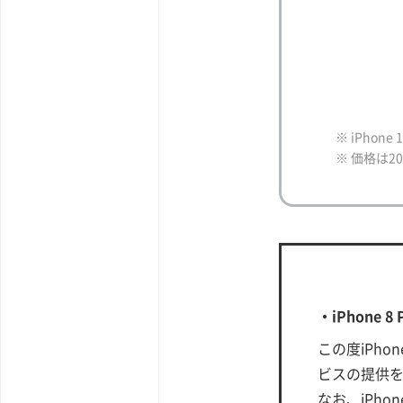
※ iPhone
※ 価格は2
・iPhone 
この度iPho
ビスの提供
なお、iPho