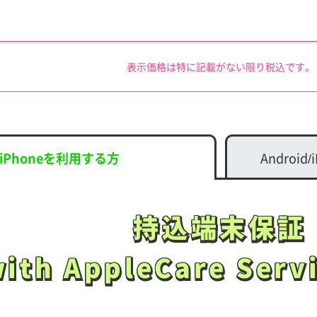
表示価格は特に記載がない限り税込です。
iPhoneを利用する方
Androi
持込端末保証
持込端末保証
with AppleCare Ser
with AppleCare Ser