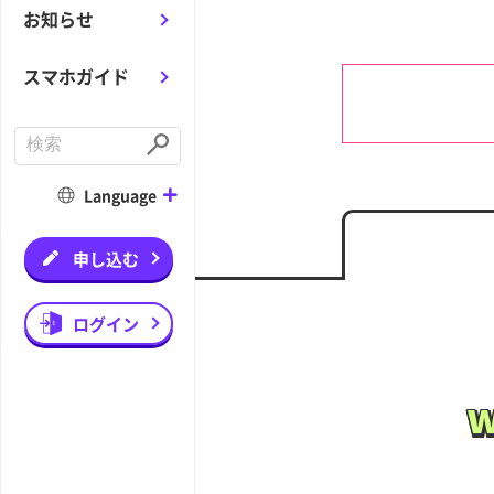
お知らせ
スマホガイド
C
o
S
n
u
d
b
Language
u
m
c
i
t
t
a
申し込む
s
e
a
r
ログイン
c
h