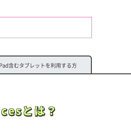
d/iPad含むタブレットを
利用する方
vicesとは？
vicesとは？