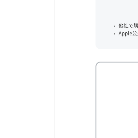
他社で購
Appl