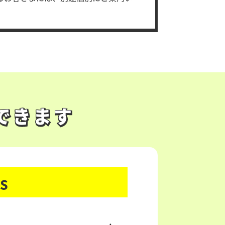
できます
できます
s