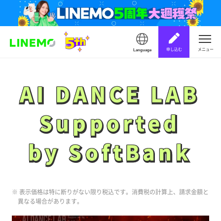
申し込む
メニュー
Language
AI DANCE LAB
AI DANCE LAB
Supported
Supported
by SoftBank
by SoftBank
※ 表示価格は特に断りがない限り税込です。消費税の計算上、請求金額と
異なる場合があります。