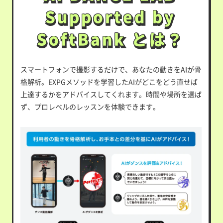
Supported by
Supported by
SoftBank とは？
SoftBank とは？
スマートフォンで撮影するだけで、あなたの動きをAIが骨
格解析。EXPGメソッドを学習したAIがどこをどう直せば
上達するかをアドバイスしてくれます。時間や場所を選ば
ず、プロレベルのレッスンを体験できます。