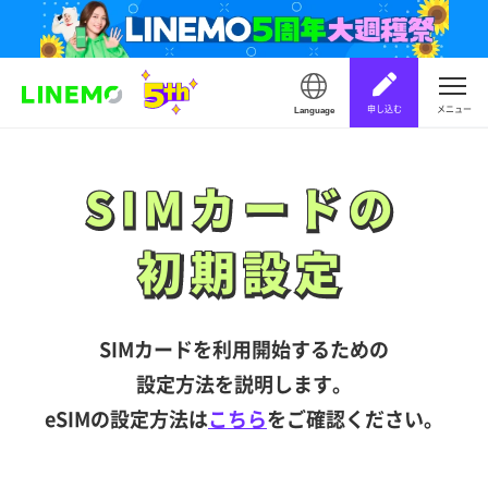
申し込む
メニュー
Language
SIMカードの
SIMカードの
初期設定
初期設定
SIMカードを利用開始するための
設定方法を説明します。
eSIMの設定方法は
こちら
をご確認ください。