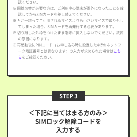
認ください。
※ 回線切替が必要な方は、ご利用中の端末が圏外になったことを確
認してからSIMカードを差し替えてください。
※ 万が一誤ってご利用されるサイズよりも小さいサイズで取り外し
てしまった場合、SIMカードを再発行する必要があります。
※ 切り離した外枠をつけたまま端末に挿入しないでください。故障
の原因になります。
※ 再起動後にPINコード（お申し込み時に設定した4桁のネットワ
ーク暗証番号とは異なります）の入力が求められた場合は
こち
ら
をご確認ください。
STEP 3
＜下記に当てはまる方のみ＞
SIMロック解除コードを
入力する