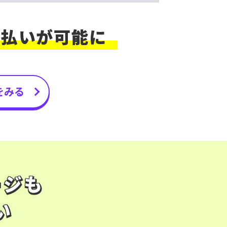
をみる
ージも
ージも
い
い