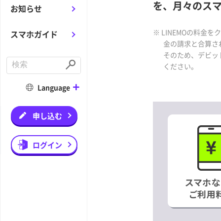
を、月々のス
お知らせ
※ LINEMOの料
スマホガイド
金の請求と合算さ
そのため、デビッ
C
ください。
o
S
n
u
d
b
Language
u
m
c
i
t
t
a
申し込む
s
e
a
r
ログイン
c
h