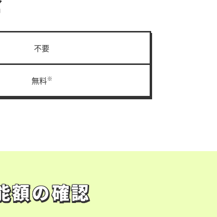
金
金
不要
無料
※
能額の確認
能額の確認