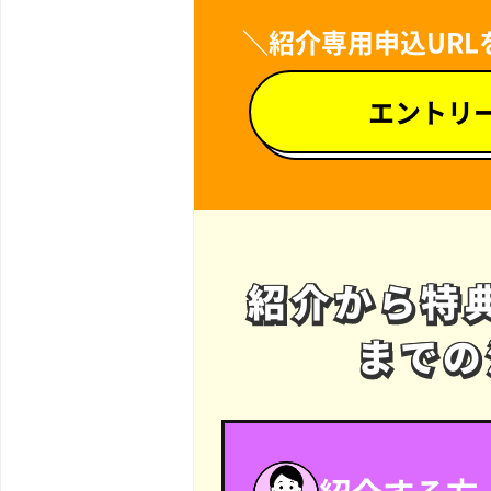
＼紹介専用申込URL
エントリ
紹介から特
紹介から特
までの
までの