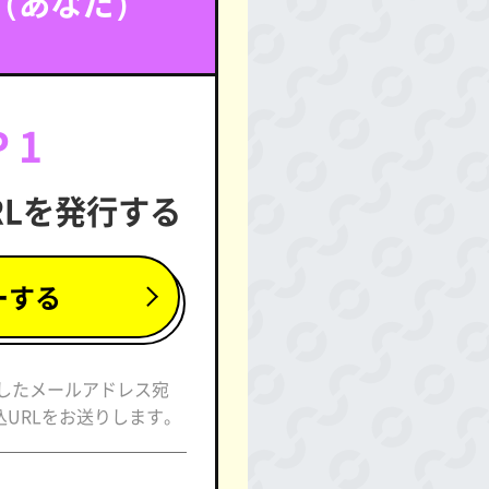
（あなた）
 1
RLを発行する
ーする
力したメールアドレス宛
URLをお送りします。