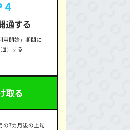
 4
を開通する
利用開始）期間に
開通）する
け取る
月の7カ月後の上旬