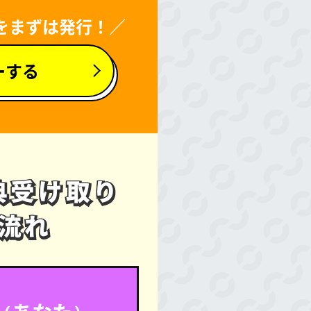
をまずは発行！／
ーする
典受け取り
典受け取り
流れ
流れ