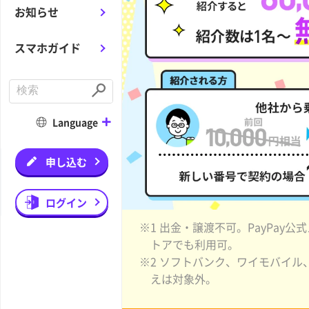
お知らせ
スマホガイド
C
o
S
n
u
d
b
Language
u
m
c
i
t
t
a
申し込む
s
e
a
r
ログイン
c
h
※1 出金・譲渡不可。PayPay公式
トアでも利用可。
※2 ソフトバンク、ワイモバイル、
えは対象外。