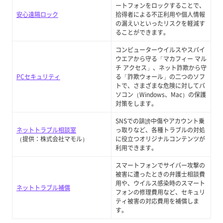
ートフォンをロックすることで、
安心遠隔ロック
拾得者による不正利用や個人情報
の漏えいといったリスクを軽減す
ることができます。
コンピューターウイルスやスパイ
ウエアから守る「マカフィー マル
チ アクセス」、ネット詐欺から守
PCセキュリティ
る「詐欺ウォール」の二つのソフ
トで、さまざまな危険に対してパ
ソコン（Windows、Mac）の保護
対策をします。
SNSでの誹謗中傷やアカウント乗
ネットトラブル相談室
っ取りなど、各種トラブルの対処
（提供：株式会社マモル）
に役立つオリジナルコンテンツが
利用できます。
スマートフォンでサイバー攻撃の
被害に遭ったときの弁護士相談費
用や、ウイルス感染時のスマート
ネットトラブル補償
フォンの修理費用など、セキュリ
ティ被害の対応費用を補償しま
す。