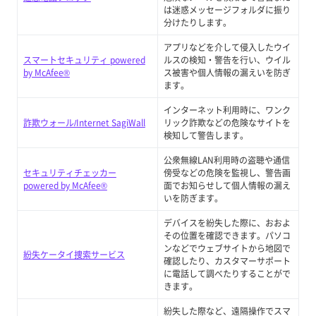
は迷惑メッセージフォルダに振り
分けたりします。
アプリなどを介して侵入したウイ
スマートセキュリティ powered
ルスの検知・警告を行い、ウイル
by McAfee®
ス被害や個人情報の漏えいを防ぎ
ます。
インターネット利用時に、ワンク
詐欺ウォール/Internet SagiWall
リック詐欺などの危険なサイトを
検知して警告します。
公衆無線LAN利用時の盗聴や通信
セキュリティチェッカー
傍受などの危険を監視し、警告画
powered by McAfee®
面でお知らせして個人情報の漏え
いを防ぎます。
デバイスを紛失した際に、おおよ
その位置を確認できます。パソコ
ンなどでウェブサイトから地図で
紛失ケータイ捜索サービス
確認したり、カスタマーサポート
に電話して調べたりすることがで
きます。
紛失した際など、遠隔操作でスマ