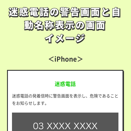
迷惑電話の警告画面と自
迷惑電話の警告画面と自
動名称表示の
画面
動名称表示の
画面
イメージ
イメージ
＜iPhone＞
迷惑電話
迷惑電話の発着信時に警告画面を表示し、危険であること
をお知らせします。