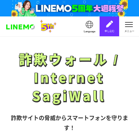
申し込む
メニュー
Language
詐欺ウォール /
詐欺ウォール /
Internet
Internet
SagiWall
SagiWall
詐欺サイトの脅威からスマートフォンを守りま
す！