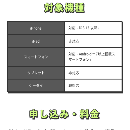
対象機種
対象機種
対応（iOS 13 以降）
iPhone
iPad
非対応
対応（Android™ 7以上搭載ス
スマートフォン
マートフォン）
タブレット
非対応
ケータイ
非対応
申し込み・料金
申し込み・料金