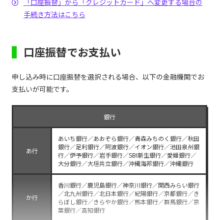
「口座振替」から「クレジットカード」へ変更する場合の
手続き方法はこちら
口座振替でお支払い
申し込み時に口座振替を選択される場合、以下の金融機関でお
支払いが可能です。
銀行
あいち銀行／あおぞら銀行／青森みちのく銀行／秋田
銀行／足利銀行／阿波銀行／イオン銀行／池田泉州銀
あ行
行／伊予銀行／岩手銀行／SBI新生銀行／愛媛銀行／
大分銀行／大垣共立銀行／沖縄海邦銀行／沖縄銀行
香川銀行／鹿児島銀行／神奈川銀行／関西みらい銀行
／北九州銀行／北日本銀行／紀陽銀行／京都銀行／き
か行
らぼし銀行／きらやか銀行／熊本銀行／群馬銀行／京
葉銀行／高知銀行