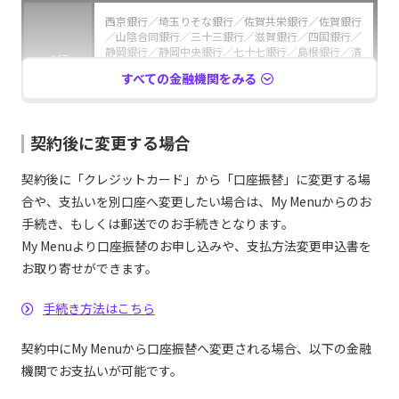
西京銀行／埼玉りそな銀行／佐賀共栄銀行／佐賀銀行
／山陰合同銀行／三十三銀行／滋賀銀行／四国銀行／
静岡銀行／静岡中央銀行／七十七銀行／島根銀行／清
さ行
水銀行／荘内銀行／十六銀行／十八親和銀行／常陽銀
すべての金融機関をみる
行／住信SBIネット銀行／スルガ銀行／セブン銀行／
仙台銀行／ソニー銀行
大光銀行／第四北越銀行／大東銀行／但馬銀行／筑邦
契約後に変更する場合
銀行／千葉銀行／千葉興業銀行／中国銀行／筑波銀行
た行
／東京スター銀行／東邦銀行／東北銀行／東和銀行／
契約後に「クレジットカード」から「口座振替」に変更する場
徳島大正銀行／栃木銀行／鳥取銀行／トマト銀行／富
山銀行／富山第一銀行
合や、支払いを別口座へ変更したい場合は、My Menuからのお
手続き、もしくは郵送でのお手続きとなります。
長崎銀行／長野銀行／名古屋銀行／南都銀行／西日本
な行
My Menuより口座振替のお申し込みや、支払方法変更申込書を
シティ銀行
お取り寄せができます。
八十二銀行／東日本銀行／肥後銀行／百五銀行／百十
四銀行／広島銀行／福井銀行／福岡銀行／福岡中央銀
手続き方法はこちら
は行
行／福島銀行／福邦銀行／PayPay銀行／豊和銀行／
北都銀行／北洋銀行／北陸銀行／北海道銀行／北國銀
契約中にMy Menuから口座振替へ変更される場合、以下の金融
行
機関でお支払いが可能です。
みずほ銀行／三井住友銀行／三菱UFJ銀行／みなと銀