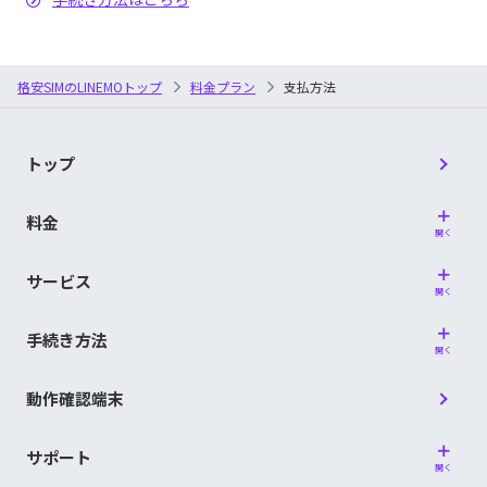
熊本県信用組合／群馬県信用組合／ぐんまみらい信用
用金庫／日田信用金庫／備北信用金庫／ひまわり信用
組合／京滋信用組合／警視庁職員信用組合／興栄信用
は行
金庫／氷見伏木信用金庫／姫路信用金庫／兵庫信用金
組合／江東信用組合／神戸市職員信用組合
庫／枚方信用金庫／平塚信用金庫／広島信用金庫／広
島みどり信用金庫／福井信用金庫／福岡信用金庫／福
格安SIMのLINEMOトップ
料金プラン
支払方法
西海みずき信用組合／埼玉信用組合／佐賀西信用組合
岡ひびき信用金庫／福島信用金庫／富士信用金庫／富
／佐賀東信用組合／札幌中央信用組合／三條信用組合
士宮信用金庫／碧海信用金庫／北星信用金庫／北門信
／滋賀県信用組合／滋賀県民信用組合／七島信用組合
用金庫／北海道信用金庫
さ行
／島根益田信用組合／宿毛商銀信用組合／成協信用組
合／青和信用組合／全東栄信用組合／仙北信用組合／
トップ
松本信用金庫／三島信用金庫／水沢信用金庫／水島信
相愛信用組合／相双五城信用組合
用金庫／水戸信用金庫／宮城第一信用金庫／宮古信用
ま行
金庫／宮崎第一信用金庫／村上信用金庫／室蘭信用金
料金
第一勧業信用組合／大同信用組合／大東京信用組合／
庫／目黒信用金庫／盛岡信用金庫／杜の都信用金庫
開く
淡陽信用組合／朝銀西信用組合／銚子商工信用組合／
都留信用組合／東京厚生信用組合／東京消防信用組合
た行
サービス
山形信用金庫／大和信用金庫／山梨信用金庫／結城信
／東京都職員信用組合／十勝信用組合／土佐信用組合
や行
開く
用金庫／横浜信用金庫／米子信用金庫／米沢信用金庫
／富山県医師信用組合／富山県信用組合／豊橋商工信
用組合
手続き方法
ら・わ行
留萌信用金庫／稚内信用金庫
開く
長崎三菱信用組合／長野県信用組合／中ノ郷信用組合
な行
／那須信用組合／新潟縣信用組合／新潟大栄信用組合
動作確認端末
／新潟鉄道信用組合／のぞみ信用組合
信用組合
函館商工信用組合／ハナ信用組合／はばたき信用組合
サポート
開く
／飛騨信用組合／兵庫県信用組合／兵庫県医療信用組
愛知県警察信用組合／愛知県中央信用組合／信用組合