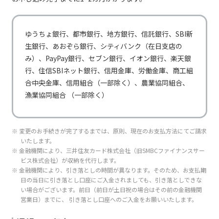
／大川信用金庫／大阪信用金庫／大阪厚生信用金庫／
山銀行／富山第一銀行
大阪シティ信用金庫／大阪商工信用金庫／大田原信用
金庫／大牟田柳川信用金庫／岡崎信用金庫／おかやま
長崎銀行／長野銀行／名古屋銀行／南都銀行／西日本
信用金庫／渡島信用金庫／小浜信用金庫／帯広信用金
な行
ゆうちょ銀行、都市銀行、地方銀行、信託銀行、SBI新
シティ銀行
庫／遠賀信用金庫
生銀行、あおぞら銀行、シティバンク（在日支店の
八十二銀行／東日本銀行／肥後銀行／百五銀行／百十
鹿児島信用金庫／鹿児島相互信用金庫／柏崎信用金庫
み）、PayPay銀行、セブン銀行、イオン銀行、楽天銀
四銀行／広島銀行／福井銀行／福岡銀行／福岡中央銀
／かながわ信用金庫／金沢信用金庫／鹿沼相互信用金
行、住信SBIネット銀行、信用金庫、労働金庫、商工組
は行
行／福島銀行／福邦銀行／PayPay銀行／豊和銀行／
庫／蒲郡信用金庫／亀有信用金庫／加茂信用金庫／烏
北都銀行／北洋銀行／北陸銀行／北海道銀行／北國銀
山信用金庫／唐津信用金庫／川口信用金庫／川崎信用
合中央金庫、信用組合（一部除く）、農業協同組合、
行
金庫／川之江信用金庫／観音寺信用金庫／北伊勢上野
漁業協同組合 （一部除く）
信用金庫／北おおさか信用金庫／北上信用金庫／北群
馬信用金庫／北空知信用金庫／北見信用金庫／きのく
みずほ銀行／三井住友銀行／三菱UFJ銀行／みなと銀
に信用金庫／吉備信用金庫／岐阜信用金庫／紀北信用
ま行
行／南日本銀行／宮崎銀行／宮崎太陽銀行／武蔵野銀
か行
金庫／九州ひぜん信用金庫／京都信用金庫／京都中央
行／もみじ銀行
※ 変更のお手続きが完了するまでは、原則、現在のお支払方法にてご請求
信用金庫／京都北都信用金庫／桐生信用金庫／釧路信
用金庫／熊本信用金庫／熊本第一信用金庫／熊本中央
いたします。
信用金庫／倉吉信用金庫／呉信用金庫／桑名三重信用
山形銀行／山口銀行／山梨中央銀行／ゆうちょ銀行／
※ 金融機関により、三井住友カード株式会社（旧SMBCファイナンスサー
や行
金庫／気仙沼信用金庫／興産信用金庫／高知信用金庫
横浜銀行
ビス株式会社）が収納を代行します。
／興能信用金庫／甲府信用金庫／神戸信用金庫／郡山
※ 金融機関により、引き落としの時間が異なります。そのため、お支払期
信用金庫／コザ信用金庫／湖東信用金庫／小松川信用
ら行
楽天銀行／りそな銀行／琉球銀行
日の当日に引き落とし口座にご入金されましても、引き落としできな
金庫
い場合がございます。前日（前日が土日祝の場合はその前の金融機関
営業日）までに、 引き落とし口座へのご入金をお願いいたします。
西京信用金庫／埼玉縣信用金庫／佐賀信用金庫／さが
み信用金庫／佐野信用金庫／さわやか信用金庫／佐原
信用金庫