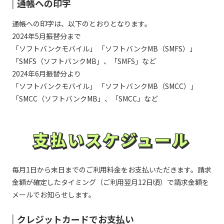
信用金庫／三条信用金庫／滋賀中央信用金庫／しずお
通帳への印字
か焼津信用金庫／しののめ信用金庫／芝信用金庫／新
発田信用金庫／島田掛川信用金庫／しまなみ信用金庫
アイオー信用金庫／愛知信用金庫／会津信用金庫／青
通帳への印字は、以下のとおりとなります。
／しまね信用金庫／島根中央信用金庫／上越信用金庫
い森信用金庫／青木信用金庫／秋田信用金庫／朝日信
さ行
／湘南信用金庫／城南信用金庫／城北信用金庫／昭和
用金庫／旭川信用金庫／足利小山信用金庫／足立成和
2024年5月振替分まで
信用金庫／白河信用金庫／新宮信用金庫／新庄信用金
信用金庫／阿南信用金庫／網走信用金庫／あぶくま信
「ソフトバンクモバイル」 「ソフトバンクMB（SMFS）」
庫／新湊信用金庫／須賀川信用金庫／巣鴨信用金庫／
用金庫／尼崎信用金庫／天草信用金庫／奄美大島信用
諏訪信用金庫／静清信用金庫／西武信用金庫／関信用
金庫／新井信用金庫／アルプス中央信用金庫／淡路信
「SMFS（ソフトバンクMB」、「SMFS」など
金庫／世田谷信用金庫／瀬戸信用金庫／仙南信用金庫
用金庫／飯塚信用金庫／飯田信用金庫／石巻信用金庫
2024年6月振替分より
／空知信用金庫
／石動信用金庫／いちい信用金庫／一関信用金庫／伊
「ソフトバンクモバイル」 「ソフトバンクMB（SMCC）」
あ行
万里信用金庫／上田信用金庫／羽後信用金庫／宇和島
信用金庫／永和信用金庫／越前信用金庫／愛媛信用金
「SMCC（ソフトバンクMB」、「SMCC」など
大地みらい信用金庫／高岡信用金庫／高崎信用金庫／
庫／遠軽信用金庫／遠州信用金庫／青梅信用金庫／大
高鍋信用金庫／高松信用金庫／高山信用金庫／田川信
分信用金庫／大分みらい信用金庫／大垣西濃信用金庫
用金庫／瀧野川信用金庫／但馬信用金庫／たちばな信
／大川信用金庫／大阪信用金庫／大阪厚生信用金庫／
用金庫／伊達信用金庫／館林信用金庫／館山信用金庫
大阪シティ信用金庫／大阪商工信用金庫／大田原信用
支払いスケジュール
／多摩信用金庫／玉島信用金庫／但陽信用金庫／筑後
支払いスケジュール
金庫／大牟田柳川信用金庫／岡崎信用金庫／おかやま
信用金庫／知多信用金庫／千葉信用金庫／中栄信用金
信用金庫／渡島信用金庫／小浜信用金庫／帯広信用金
庫／中南信用金庫／中日信用金庫／銚子信用金庫／津
庫／遠賀信用金庫
た行
信用金庫／津山信用金庫／鶴岡信用金庫／敦賀信用金
庫／東栄信用金庫／東奥信用金庫／東京信用金庫／東
毎月1日から末日までのご利用料金をお支払いただきます。請求
京三協信用金庫／東京シティ信用金庫／東京東信用金
鹿児島信用金庫／鹿児島相互信用金庫／柏崎信用金庫
金額が確定したタイミング（ご利用翌月12日頃）で請求金額を
庫／東京ベイ信用金庫／東春信用金庫／道南うみ街信
／かながわ信用金庫／金沢信用金庫／鹿沼相互信用金
用金庫／東濃信用金庫／東予信用金庫／徳島信用金庫
庫／蒲郡信用金庫／亀有信用金庫／加茂信用金庫／烏
メールでお知らせします。
／栃木信用金庫／鳥取信用金庫／砺波信用金庫／利根
山信用金庫／唐津信用金庫／川口信用金庫／川崎信用
郡信用金庫／苫小牧信用金庫／富山信用金庫／豊川信
金庫／川之江信用金庫／観音寺信用金庫／北伊勢上野
クレジットカードでお支払い
用金庫／豊田信用金庫／豊橋信用金庫
信用金庫／北おおさか信用金庫／北上信用金庫／北群