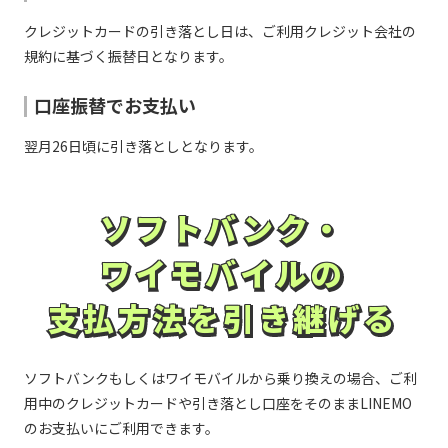
馬信用金庫／北空知信用金庫／北見信用金庫／きのく
に信用金庫／吉備信用金庫／岐阜信用金庫／紀北信用
クレジットカードの引き落とし日は、ご利用クレジット会社の
か行
長岡信用金庫／長浜信用金庫／長野信用金庫／中兵庫
金庫／九州ひぜん信用金庫／京都信用金庫／京都中央
信用金庫／奈良信用金庫／奈良中央信用金庫／新潟信
規約に基づく振替日となります。
信用金庫／京都北都信用金庫／桐生信用金庫／釧路信
用金庫／にいかわ信用金庫／西尾信用金庫／西中国信
用金庫／熊本信用金庫／熊本第一信用金庫／熊本中央
な行
用金庫／西兵庫信用金庫／日新信用金庫／日本海信用
信用金庫／倉吉信用金庫／呉信用金庫／桑名三重信用
金庫／二本松信用金庫／沼津信用金庫／のと共栄信用
口座振替でお支払い
金庫／気仙沼信用金庫／興産信用金庫／高知信用金庫
金庫／延岡信用金庫
／興能信用金庫／甲府信用金庫／神戸信用金庫／郡山
信用金庫／コザ信用金庫／湖東信用金庫／小松川信用
翌月26日頃に引き落としとなります。
金庫
萩山口信用金庫／はくさん信用金庫／幡多信用金庫／
八幡信用金庫／花巻信用金庫／浜松いわた信用金庫／
播州信用金庫／半田信用金庫／飯能信用金庫／東山口
西京信用金庫／埼玉縣信用金庫／佐賀信用金庫／さが
信用金庫／尾西信用金庫／備前日生信用金庫／日高信
ソフトバンク・
ソフトバンク・
み信用金庫／佐野信用金庫／さわやか信用金庫／佐原
用金庫／日田信用金庫／備北信用金庫／ひまわり信用
信用金庫／三条信用金庫／滋賀中央信用金庫／しずお
は行
金庫／氷見伏木信用金庫／姫路信用金庫／兵庫信用金
か焼津信用金庫／しののめ信用金庫／芝信用金庫／新
ワイモバイルの
ワイモバイルの
庫／枚方信用金庫／平塚信用金庫／広島信用金庫／広
発田信用金庫／島田掛川信用金庫／しまなみ信用金庫
島みどり信用金庫／福井信用金庫／福岡信用金庫／福
／しまね信用金庫／島根中央信用金庫／上越信用金庫
さ行
岡ひびき信用金庫／福島信用金庫／富士信用金庫／富
支払方法を引き継げる
／湘南信用金庫／城南信用金庫／城北信用金庫／昭和
支払方法を引き継げる
士宮信用金庫／碧海信用金庫／北星信用金庫／北門信
信用金庫／白河信用金庫／新宮信用金庫／新庄信用金
用金庫／北海道信用金庫
庫／新湊信用金庫／須賀川信用金庫／巣鴨信用金庫／
諏訪信用金庫／静清信用金庫／西武信用金庫／関信用
金庫／世田谷信用金庫／瀬戸信用金庫／仙南信用金庫
松本信用金庫／三島信用金庫／水沢信用金庫／水島信
ソフトバンクもしくはワイモバイルから乗り換えの場合、ご利
／空知信用金庫
用金庫／水戸信用金庫／宮城第一信用金庫／宮古信用
ま行
用中のクレジットカードや引き落とし口座をそのままLINEMO
金庫／宮崎第一信用金庫／村上信用金庫／室蘭信用金
庫／目黒信用金庫／盛岡信用金庫／杜の都信用金庫
のお支払いにご利用できます。
大地みらい信用金庫／高岡信用金庫／高崎信用金庫／