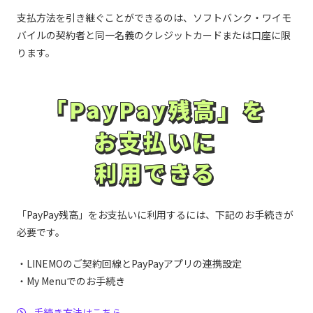
高鍋信用金庫／高松信用金庫／高山信用金庫／田川信
用金庫／瀧野川信用金庫／但馬信用金庫／たちばな信
山形信用金庫／大和信用金庫／山梨信用金庫／結城信
支払方法を引き継ぐことができるのは、ソフトバンク・ワイモ
や行
用金庫／伊達信用金庫／館林信用金庫／館山信用金庫
用金庫／横浜信用金庫／米子信用金庫／米沢信用金庫
バイルの契約者と同一名義のクレジットカードまたは口座に限
／多摩信用金庫／玉島信用金庫／但陽信用金庫／筑後
信用金庫／知多信用金庫／千葉信用金庫／中栄信用金
ります。
ら・わ行
留萌信用金庫／稚内信用金庫
庫／中南信用金庫／中日信用金庫／銚子信用金庫／津
た行
信用金庫／津山信用金庫／鶴岡信用金庫／敦賀信用金
庫／東栄信用金庫／東奥信用金庫／東京信用金庫／東
京三協信用金庫／東京シティ信用金庫／東京東信用金
「PayPay残高」を
「PayPay残高」を
庫／東京ベイ信用金庫／東春信用金庫／道南うみ街信
信用組合
用金庫／東濃信用金庫／東予信用金庫／徳島信用金庫
お支払いに
／栃木信用金庫／鳥取信用金庫／砺波信用金庫／利根
お支払いに
愛知県警察信用組合／愛知県中央信用組合／信用組合
郡信用金庫／苫小牧信用金庫／富山信用金庫／豊川信
愛知商銀／会津商工信用組合／青森県信用組合／あか
用金庫／豊田信用金庫／豊橋信用金庫
利用できる
利用できる
ぎ信用組合／秋田県信用組合／朝日新聞信用組合／あ
すか信用組合／東信用組合／奄美信用組合／イオ信用
あ行
長岡信用金庫／長浜信用金庫／長野信用金庫／中兵庫
組合／石巻商工信用組合／糸魚川信用組合／茨城県信
信用金庫／奈良信用金庫／奈良中央信用金庫／新潟信
用組合／いわき信用組合／大分県信用組合／大阪貯蓄
用金庫／にいかわ信用金庫／西尾信用金庫／西中国信
信用組合／大阪府医師信用組合／大阪府警察信用組合
「PayPay残高」をお支払いに利用するには、下記のお手続きが
な行
用金庫／西兵庫信用金庫／日新信用金庫／日本海信用
／小田原第一信用組合
必要です。
金庫／二本松信用金庫／沼津信用金庫／のと共栄信用
金庫／延岡信用金庫
香川県信用組合／鹿児島興業信用組合／笠岡信用組合
・LINEMOのご契約回線とPayPayアプリの連携設定
／神奈川県医師信用組合／神奈川県歯科医師信用組合
萩山口信用金庫／はくさん信用金庫／幡多信用金庫／
／金沢中央信用組合／北郡信用組合／岐阜商工信用組
・My Menuでのお手続き
八幡信用金庫／花巻信用金庫／浜松いわた信用金庫／
合／君津信用組合／協栄信用組合／共立信用組合／近
か行
播州信用金庫／半田信用金庫／飯能信用金庫／東山口
畿産業信用組合／釧路信用組合／熊谷商工信用組合／
手続き方法はこちら
信用金庫／尾西信用金庫／備前日生信用金庫／日高信