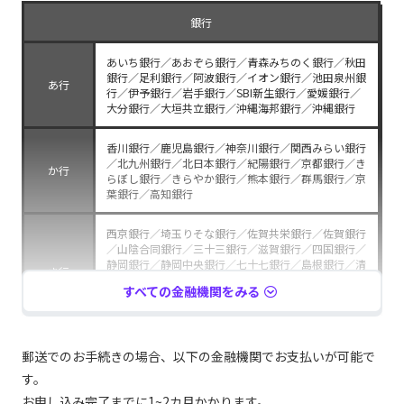
ま行
行／南日本銀行／宮崎銀行／宮崎太陽銀行／武蔵野銀
行／もみじ銀行
銀行
山形銀行／山口銀行／山梨中央銀行／ゆうちょ銀行／
あいち銀行／あおぞら銀行／青森みちのく銀行／秋田
や行
横浜銀行
銀行／足利銀行／阿波銀行／イオン銀行／池田泉州銀
あ行
行／伊予銀行／岩手銀行／SBI新生銀行／愛媛銀行／
大分銀行／大垣共立銀行／沖縄海邦銀行／沖縄銀行
ら行
楽天銀行／りそな銀行／琉球銀行
香川銀行／鹿児島銀行／神奈川銀行／関西みらい銀行
／北九州銀行／北日本銀行／紀陽銀行／京都銀行／き
か行
らぼし銀行／きらやか銀行／熊本銀行／群馬銀行／京
信用金庫
葉銀行／高知銀行
アイオー信用金庫／愛知信用金庫／会津信用金庫／青
西京銀行／埼玉りそな銀行／佐賀共栄銀行／佐賀銀行
い森信用金庫／青木信用金庫／秋田信用金庫／朝日信
／山陰合同銀行／三十三銀行／滋賀銀行／四国銀行／
用金庫／旭川信用金庫／足利小山信用金庫／足立成和
静岡銀行／静岡中央銀行／七十七銀行／島根銀行／清
信用金庫／阿南信用金庫／網走信用金庫／あぶくま信
さ行
水銀行／荘内銀行／十六銀行／十八親和銀行／常陽銀
用金庫／尼崎信用金庫／天草信用金庫／奄美大島信用
すべての金融機関をみる
行／住信SBIネット銀行／スルガ銀行／セブン銀行／
金庫／新井信用金庫／アルプス中央信用金庫／淡路信
仙台銀行／ソニー銀行
用金庫／飯塚信用金庫／飯田信用金庫／石巻信用金庫
／石動信用金庫／いちい信用金庫／一関信用金庫／伊
あ行
万里信用金庫／上田信用金庫／羽後信用金庫／宇和島
大光銀行／第四北越銀行／大東銀行／但馬銀行／筑邦
郵送でのお手続きの場合、以下の金融機関でお支払いが可能で
信用金庫／永和信用金庫／越前信用金庫／愛媛信用金
銀行／千葉銀行／千葉興業銀行／中国銀行／筑波銀行
庫／遠軽信用金庫／遠州信用金庫／青梅信用金庫／大
す。
た行
／東京スター銀行／東邦銀行／東北銀行／東和銀行／
分信用金庫／大分みらい信用金庫／大垣西濃信用金庫
徳島大正銀行／栃木銀行／鳥取銀行／トマト銀行／富
お申し込み完了までに1~2カ月かかります。