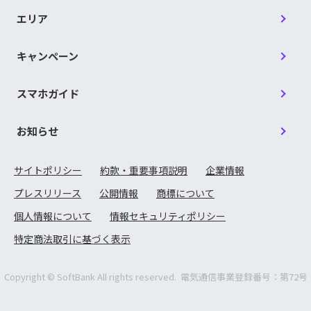
合／兵庫県警察信用組合／兵庫ひまわり信用組合／広
愛知商銀／会津商工信用組合／青森県信用組合／あか
は行
島県信用組合／広島市信用組合／広島商銀信用組合／
ぎ信用組合／秋田県信用組合／朝日新聞信用組合／あ
エリア
備後信用組合／福泉信用組合／福岡県信用組合／福島
すか信用組合／東信用組合／奄美信用組合／イオ信用
あ行
県商工信用組合／古川信用組合／房総信用組合／北央
組合／石巻商工信用組合／糸魚川信用組合／茨城県信
信用組合
用組合／いわき信用組合／大分県信用組合／大阪貯蓄
キャンペーン
信用組合／大阪府医師信用組合／大阪府警察信用組合
／小田原第一信用組合
巻信用組合／益田信用組合／宮崎県南部信用組合／ミ
ま行
レ信用組合／真岡信用組合
スマホガイド
香川県信用組合／鹿児島興業信用組合／笠岡信用組合
／神奈川県医師信用組合／神奈川県歯科医師信用組合
山形第一信用組合／山形中央信用組合／山口県信用組
／金沢中央信用組合／北郡信用組合／岐阜商工信用組
お知らせ
や行
合／山梨県民信用組合／信用組合横浜華銀／横浜幸銀
合／君津信用組合／協栄信用組合／共立信用組合／近
信用組合
か行
畿産業信用組合／釧路信用組合／熊谷商工信用組合／
熊本県信用組合／群馬県信用組合／ぐんまみらい信用
サイトポリシー
約款・重要事項説明
企業情報
ら行
両備信用組合
組合／京滋信用組合／警視庁職員信用組合／興栄信用
組合／江東信用組合／神戸市職員信用組合
プレスリリース
公開情報
商標について
個人情報について
情報セキュリティポリシー
西海みずき信用組合／埼玉信用組合／佐賀西信用組合
労働金庫
／佐賀東信用組合／札幌中央信用組合／三條信用組合
特定商法取引に基づく表示
／滋賀県信用組合／滋賀県民信用組合／七島信用組合
さ行
／島根益田信用組合／宿毛商銀信用組合／成協信用組
北海道労働金庫／東北労働金庫／中央労働金庫／新潟県労働金庫／
合／青和信用組合／全東栄信用組合／仙北信用組合／
長野県労働金庫／静岡県労働金庫／北陸労働金庫／東海労働金庫／
Copyright © SoftBank All rights reserved. 電気通信事業登録番号：第72号
相愛信用組合／相双五城信用組合
近畿労働金庫／中国労働金庫／四国労働金庫／九州労働金庫／沖縄
県労働金庫
第一勧業信用組合／大同信用組合／大東京信用組合／