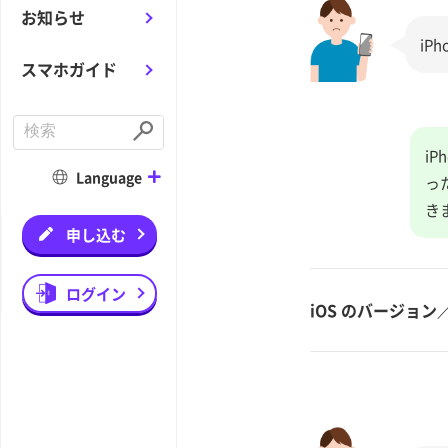
お知らせ
iP
スマホガイド
C
o
S
i
n
u
d
b
Language
っ
u
m
c
i
き
t
t
a
申し込む
s
e
a
r
ログイン
c
iOS のバージョ
h