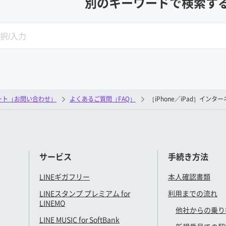
別のキーワードで検索す
SEARCH
ート（お問い合わせ）
よくあるご質問（FAQ）
［iPhone／iPad］イ
サービス
手続き方法
LINEギガフリー
本人確認書類
LINEスタンプ プレミアム for
利用までの流れ
LINEMO
他社からの乗り
LINE MUSIC for SoftBank