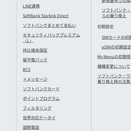
新規番号での契
LINE連携
ソフトバンク・
SoftBank Starlink Direct
らの乗り換え
ソフトバンクまとめて支払い
初期設定
セキュリティパックプレミアム
SIMカードの初
（L）
eSIMの初期設
持込端末保証
My Menuの初期
留守電パック
機種変更について
RCS
ソフトバンク・ワ
＋メッセージ
乗り換え時の注意
ソフトバンクカード
ポイントプログラム
フィルタリング
世界対応ケータイ
国際電話