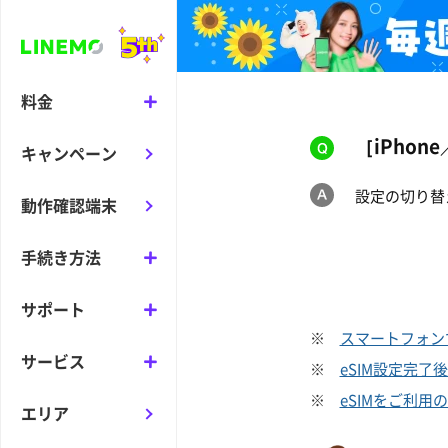
料金
［iPho
キャンペーン
設定の切り替
動作確認端末
手続き方法
サポート
※
スマートフォン
サービス
※
eSIM設定完
※
eSIMをご利
エリア