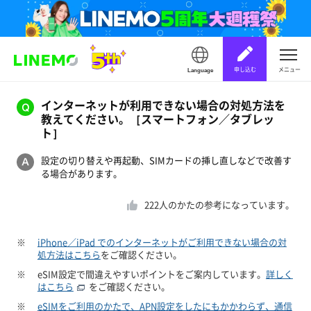
申し込む
メニュー
Language
インターネットが利用できない場合の対処方法を
教えてください。［スマートフォン／タブレッ
ト］
設定の切り替えや再起動、SIMカードの挿し直しなどで改善す
る場合があります。
222
人のかたの参考になっています。
※
iPhone／iPad でのインターネットがご利用できない場合の対
処方法はこちら
をご確認ください。
※
eSIM設定で間違えやすいポイントをご案内しています。
詳しく
はこちら
をご確認ください。
※
eSIMをご利用のかたで、APN設定をしたにもかかわらず、通信