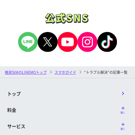
公式SNS
公式SNS
格安SIMのLINEMOトップ
スマホガイド
“トラブル解決”の記事一覧
トップ
料金
開く
サービス
開く