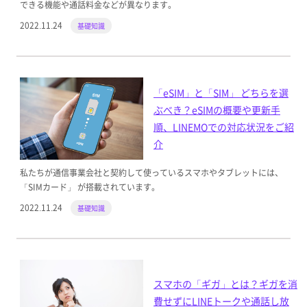
できる機能や通話料金などが異なります。
2022.11.24
基礎知識
「eSIM」と「SIM」 どちらを選
ぶべき？eSIMの概要や更新手
順、LINEMOでの対応状況をご紹
介
私たちが通信事業会社と契約して使っているスマホやタブレットには、
「SIMカード」 が搭載されています。
2022.11.24
基礎知識
スマホの「ギガ」とは？ギガを消
費せずにLINEトークや通話し放