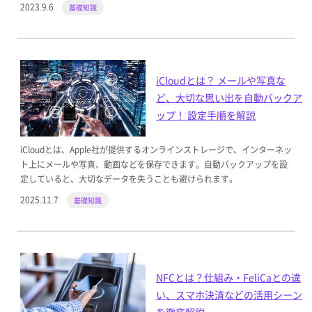
2023.9.6
基礎知識
iCloudとは？ メールや写真な
ど、大切な思い出を自動バックア
ップ！ 設定手順を解説
iCloudとは、Apple社が提供するオンラインストレージで、インターネッ
ト上にメールや写真、動画などを保存できます。自動バックアップを設
定していると、大切なデータを失うことも避けられます。
2025.11.7
基礎知識
NFCとは？仕組み・FeliCaとの違
い、スマホ決済などの活用シーン
を徹底解説