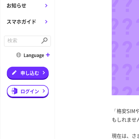
お知らせ
スマホガイド
C
o
S
n
u
d
b
Language
u
m
c
i
t
t
a
申し込む
s
e
a
r
ログイン
c
h
「格安SI
もしれませ
現在は、さ