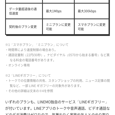
データ量超過後の通
最大1Mbps
最大300kbps
信速度
ミニプランに変更
スマホプランに変更
契約後のプラン変更
可能
可能
※1「スマホプラン」「ミニプラン」について
・時間帯により速度制御の場合あり。
・通話従量制（22円/30秒）。ナビダイヤル（0570から始まる番号）など異
なる料金の電話番号があります。
・オンライン専用
※2「LINEギガフリー」について
・トークでの位置情報の共有、スタンプショップの利用、ニュース記事の閲
覧など、一部 LINE ギガフリーの対象外があります。
・その他の詳細は文末の※4を参照
いずれのプランも、LINEMO独自のサービス「LINEギガフリー」
が付いています。LINEアプリのトークや音声通話、ビデオ通話な
どのギガ消費はゼロなので、気兼ねなく家族や友人とのやり取り