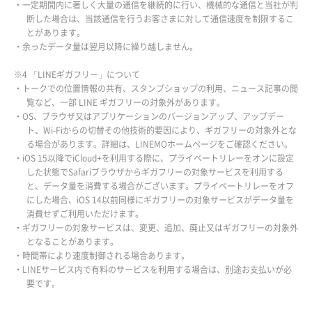
・一定期間内に著しく大量の通信を継続的に行い、機械的な通信と当社が判
断した場合は、当該通信を行うお客さまに対して通信速度を制限するこ
とがあります。
・余ったデータ量は翌月以降に繰り越しません。
※4 「LINEギガフリー」について
・トークでの位置情報の共有、スタンプショップの利用、ニュース記事の閲
覧など、一部 LINE ギガフリーの対象外があります。
・OS、ブラウザ又はアプリケーションのバージョンアップ、アップデー
ト、Wi-Fiからの切替その他技術的要因により、ギガフリーの対象外とな
る場合があります。詳細は、LINEMOホームページをご確認ください。
・iOS 15以降でiCloud+を利用する際に、プライベートリレーをオンに設定
した状態でSafariブラウザからギガフリーの対象サービスを利用する
と、データ量を消費する場合がございます。プライベートリレーをオフ
にした場合、iOS 14以前同様にギガフリーの対象サービスがデータ量を
消費せずご利用いただけます。
・ギガフリーの対象サービスは、変更、追加、廃止又はギガフリーの対象外
となることがあります。
・時間帯により速度制御される場合あります。
・LINEサービス内で有料のサービスを利用する場合は、別途お支払いが必
要です。