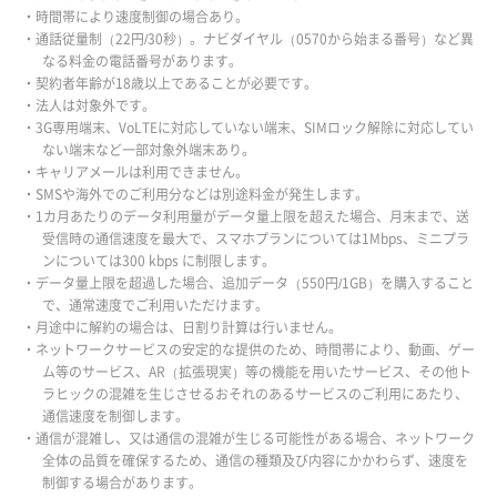
・時間帯により速度制御の場合あり。
・通話従量制（22円/30秒）。ナビダイヤル（0570から始まる番号）など異
なる料金の電話番号があります。
・契約者年齢が18歳以上であることが必要です。
・法人は対象外です。
・3G専用端末、VoLTEに対応していない端末、SIMロック解除に対応してい
ない端末など一部対象外端末あり。
・キャリアメールは利用できません。
・SMSや海外でのご利用分などは別途料金が発生します。
・1カ月あたりのデータ利用量がデータ量上限を超えた場合、月末まで、送
受信時の通信速度を最大で、スマホプランについては1Mbps、ミニプラ
ンについては300 kbps に制限します。
・データ量上限を超過した場合、追加データ（550円/1GB）を購入すること
で、通常速度でご利用いただけます。
・月途中に解約の場合は、日割り計算は行いません。
・ネットワークサービスの安定的な提供のため、時間帯により、動画、ゲー
ム等のサービス、AR（拡張現実）等の機能を用いたサービス、その他ト
ラヒックの混雑を生じさせるおそれのあるサービスのご利用にあたり、
通信速度を制御します。
・通信が混雑し、又は通信の混雑が生じる可能性がある場合、ネットワーク
全体の品質を確保するため、通信の種類及び内容にかかわらず、速度を
制御する場合があります。