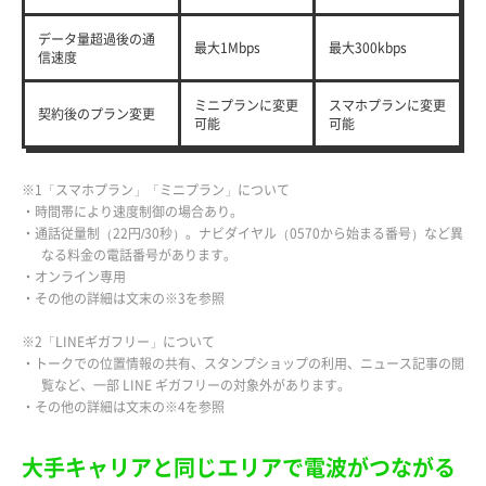
データ量超過後の通
最大1Mbps
最大300kbps
信速度
ミニプランに変更
スマホプランに変更
契約後のプラン変更
可能
可能
※1「スマホプラン」「ミニプラン」について
・時間帯により速度制御の場合あり。
・通話従量制（22円/30秒）。ナビダイヤル（0570から始まる番号）など異
なる料金の電話番号があります。
・オンライン専用
・その他の詳細は文末の※3を参照
※2「LINEギガフリー」について
・トークでの位置情報の共有、スタンプショップの利用、ニュース記事の閲
覧など、一部 LINE ギガフリーの対象外があります。
・その他の詳細は文末の※4を参照
大手キャリアと同じエリアで電波がつながる