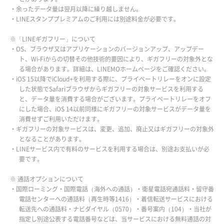
・余ったデータ量は翌月以降に繰り越しません。
・LINEスタンププレミアムのご利用には別途料金が必要です。
※「LINEギガフリー」について
・OS、ブラウザ又はアプリケーションのバージョンアップ、アップデー
ト、Wi-Fiからの切替その他技術的要因により、ギガフリーの対象外とな
る場合があります。詳細は、LINEMOホームページをご確認ください。
・iOS 15以降でiCloud+を利用する際に、プライベートリレーをオンに設定
した状態でSafariブラウザからギガフリーの対象サービスを利用する
と、データ量を消費する場合がございます。プライベートリレーをオフ
にした場合、iOS 14以前同様にギガフリーの対象サービスがデータ量を
消費せずご利用いただけます。
・ギガフリーの対象サービスは、変更、追加、廃止又はギガフリーの対象外
となることがあります。
・LINEサービス内で有料のサービスを利用する場合は、別途お支払いが必
要です。
※ 通話オプションについて
・国際ローミング・国際電話（海外への通話）・衛星電話宛通話料・留守番
電話センターへの通話料（再生時等1416）・着信転送サービスにおける
転送先への通話料・ナビダイヤル（0570）・番号案内（104）・当社が
指定し別途公表する電話番号などは、当サービスにおける無料通話の対