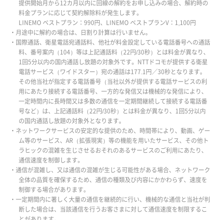
提供開始月から12カ月以内に回線の解約をお申し込みの場合、解約時の
料金プランに応じて契約解除料が発生します。
LINEMO ベストプラン：990円、LINEMO ベストプランV：1,100円
・月途中に解約の場合は、日割り計算は行いません。
・国際通話、衛星電話宛通話料、他社が料金設定している電話番号への通話
料、番号案内（104）等は上記通話料（22円/30秒）とは料金が異なり、
1回5分以内の国内通話し放題の対象外です。NTTドコモが提供する衛星
電話サービス（ワイドスター）宛の通話は177.1円／30秒となります。
その他当社が指定する電話番号（当社以外が提供する電話サービスの利
用にあたり接続する電話番号、一方的な発信又は機械的な発信により、
一定時間内に長時間又は多数の通信を一定期間継続して接続する電話番
号など）は、上記通話料（22円/30秒）とは料金が異なり、1回5分以内
の国内通話し放題の対象外となります。
・ネットワークサービスの安定的な提供のため、時間帯により、動画、ゲー
ム等のサービス、AR（拡張現実）等の機能を用いたサービス、その他ト
ラヒックの混雑を生じさせるおそれのあるサービスのご利用にあたり、
通信速度を制御します。
・通信が混雑し、又は通信の混雑が生じる可能性がある場合、ネットワーク
全体の品質を確保するため、通信の種類及び内容にかかわらず、速度を
制御する場合があります。
・一定期間内に著しく大量の通信を継続的に行い、機械的な通信と当社が判
断した場合は、当該通信を行うお客さまに対して通信速度を制限するこ
とがあります。