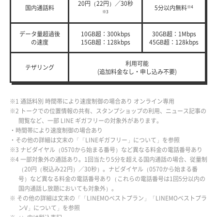
20円（22円）／30秒
国内通話料
5分以内無料
※4
※3
データ量超過後
10GB超：300kbps
30GB超：1Mbps
の速度
15GB超：128kbps
45GB超：128kbps
利用可能
テザリング
(追加料金なし・申し込み不要)
※1 通話料別 時間帯により速度制御の場合あり オンライン専用
※2 トークでの位置情報の共有、スタンプショップの利用、ニュース記事の
閲覧など、一部 LINE ギガフリーの対象外があります。
・時間帯により速度制御の場合あり
・その他の詳細は文末の「「LINEギガフリー」について」を参照
※3 ナビダイヤル（0570から始まる番号）など異なる料金の電話番号あり
※4 一部対象外の通話あり。1回当たり5分を超える国内通話の場合、従量制
（20円（税込み22円）／30秒）。ナビダイヤル（0570から始まる番
号）など異なる料金の電話番号あり（これらの電話番号は1回5分以内の
国内通話し放題においても対象外）。
※ その他の詳細は文末の「「LINEMOベストプラン」「LINEMOベストプラ
ンV」について」を参照