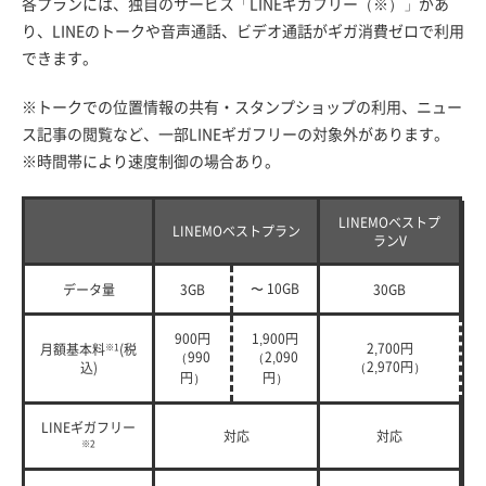
各プランには、独自のサービス「LINEギガフリー（※）」があ
り、LINEのトークや音声通話、ビデオ通話がギガ消費ゼロで利用
できます。
※トークでの位置情報の共有・スタンプショップの利用、ニュー
ス記事の閲覧など、一部LINEギガフリーの対象外があります。
※時間帯により速度制御の場合あり。
LINEMOベストプ
LINEMOベストプラン
ランV
〜 10GB
データ量
3GB
30GB
900円
1,900円
2,700円
月額基本料
※1
(税
（990
（2,090
（2,970円）
込)
円）
円）
LINEギガフリー
対応
対応
※2