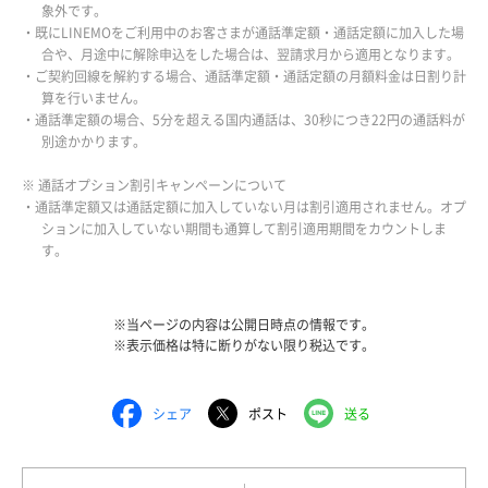
象外です。
・既にLINEMOをご利用中のお客さまが通話準定額・通話定額に加入した場
合や、月途中に解除申込をした場合は、翌請求月から適用となります。
・ご契約回線を解約する場合、通話準定額・通話定額の月額料金は日割り計
算を行いません。
・通話準定額の場合、5分を超える国内通話は、30秒につき22円の通話料が
別途かかります。
※ 通話オプション割引キャンペーンについて
・通話準定額又は通話定額に加入していない月は割引適用されません。オプ
ションに加入していない期間も通算して割引適用期間をカウントしま
す。
※当ページの内容は公開日時点の情報です。
※表示価格は特に断りがない限り税込です。
シェア
ポスト
送る