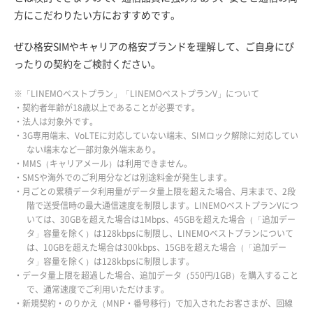
方にこだわりたい方におすすめです。
ぜひ格安SIMやキャリアの格安ブランドを理解して、ご自身にぴ
ったりの契約をご検討ください。
※「LINEMOベストプラン」「LINEMOベストプランV」について
・契約者年齢が18歳以上であることが必要です。
・法人は対象外です。
・3G専用端末、VoLTEに対応していない端末、SIMロック解除に対応してい
ない端末など一部対象外端末あり。
・MMS（キャリアメール）は利用できません。
・SMSや海外でのご利用分などは別途料金が発生します。
・月ごとの累積データ利用量がデータ量上限を超えた場合、月末まで、2段
階で送受信時の最大通信速度を制限します。LINEMOベストプランVにつ
いては、30GBを超えた場合は1Mbps、45GBを超えた場合（「追加デー
タ」容量を除く）は128kbpsに制限し、LINEMOベストプランについて
は、10GBを超えた場合は300kbps、15GBを超えた場合（「追加デー
タ」容量を除く）は128kbpsに制限します。
・データ量上限を超過した場合、追加データ（550円/1GB）を購入すること
で、通常速度でご利用いただけます。
・新規契約・のりかえ（MNP・番号移行）で加入されたお客さまが、回線