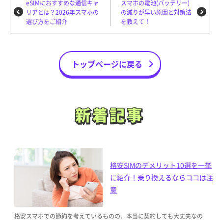
eSIMにおすすめな通信キャ
スマホの電池(バッテリー)
リアとは？2026年スマホの
の減りが早い原因と対策法
選び方をご紹介
を教えて！
トップページに戻る
新着記事
新着記事
格安SIMのデメリット10選を一挙
に紹介！乗り換えるならココは注
意
格安スマホでの節約を考えているものの、本当に契約しても大丈夫なの