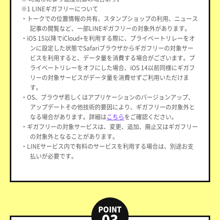
※1 LINEギガフリーについて
・トークでの位置情報の共有、スタンプショップの利用、ニュース
記事の閲覧など、一部LINEギガフリーの対象外があります。
・iOS 15以降でiCloud+を利用する際に、プライベートリレーをオ
ンに設定した状態でSafariブラウザからギガフリーの対象サー
ビスを利用すると、データ量を消費する場合がございます。プ
ライベートリレーをオフにした場合、iOS 14以前同様にギガフ
リーの対象サービスがデータ量を消費せずご利用いただけま
す。
・OS、ブラウザ若しくはアプリケーションのバージョンアップ、
アップデートその他技術的要因により、ギガフリーの対象外と
なる場合があります。詳細は
こちら
をご確認ください。
・ギガフリーの対象サービスは、変更、追加、廃止又はギガフリー
の対象外となることがあります。
・LINEサービス内で有料のサービスを利用する場合は、別途お支
払いが必要です。
POINT
03