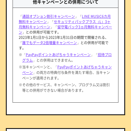
他キャンペーンとの併用について
「
通話オプション割引キャンペーン
」「
LINE MUSIC6カ月
無料キャンペーン
」「
セキュリティパックプラス（L）3ヶ
月無料キャンペーン
」「
留守電パック3ヵ月無料キャンペー
ン
」との併用が可能です。
2023年1月1日から2023年1月31日の期間で開催される、
「
誰でもデータ2倍増量キャンペーン
」との併用が可能で
す。
※「
PayPayポイントあげちゃうキャンペーン
」「
招待プロ
グラム
」との併用はできません。
※当キャンペーンと、「
PayPayポイントあげちゃうキャン
ペーン
」の両方の特典付与条件を満たす場合、当キャン
ペーンが適用されます。
※その他のサービス、キャンペーン、プログラム又は割引
等との併用ができない場合があります。