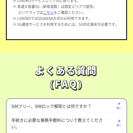
※ LINEMOサービスエリア内に限ります。
※ 高速大容量5G（新周波数）は限定エリアで提供。
エリアマップは
こちら
をご確認ください。
※ LINEMOでは5GはNSA方式のみ利用できます。
※ 5G通信サービスを利用するためには、5G対応端末が必要です。
よくある質問
よくある質問
（FAQ）
（FAQ）
SIMフリー、SIMロック解除とは何ですか？
開く
手続きに必要な事務手数料について教えてくださ
い。
開く