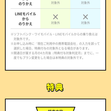
対象外
対象外
のりかえ
LINEモバイル
から
対象外
対象外
のりかえ
※ソフトバンク・ワイモバイル・LINEモバイルからの乗り換えは
対象外です。
※お申し込み時に「現在ご利用中の携帯電話会社」の入力を誤って
選択した場合、特典付与の対象外となる場合があります。
※開通日が属する月の4カ月後（特典付与対象判定月）までに、一
度でもプラン変更をした場合は本特典の対象外です。
特典
特典