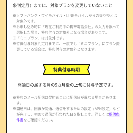
象判定月）までに、対象プランを変更していないこと
※ソフトバンク・ワイモバイル・LINEモバイルからの乗り換えは
対象外です。
※お申し込み時に「現在ご利用中の携帯電話会社」の入力を誤って
選択した場合、特典付与の対象外となる場合があります。
※「ミニプラン」は対象外です。
※特典付与対象判定月までに、一度でも「ミニプラン」にプラン変
更している場合は、特典付与の対象外となります。
特典付与時期
開通日の属する月の5カ月後の上旬に付与予定です。
※特典のメール配信は契約者ごとに配信日が異なる場合がありま
す。
※開通日は、回線が開通、通信をするための設定（APN設定）など
が完了し、初めて通信が行われた日を指します。詳しくは
提供条
件書
をご確認ください。