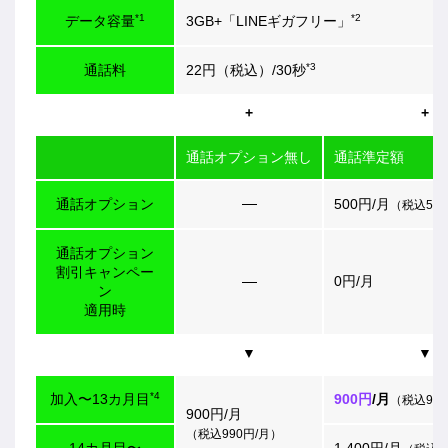
*1
*2
データ容量
3GB+「LINEギガフリー」
*3
通話料
22円（税込）/30秒
通話オプション無し
通話準定額
通話オプション
500円/月
（税込550
通話オプション
割引キャンペー
0円/月
ン
適用時
*4
加入〜13カ月目
900円
/月
（税込990
900円/月
（税込990円/月）
14カ月目〜
1,400円/月