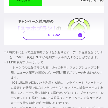
（税込1,
＊1 時間帯によって速度制御する場合があります。データ容量を超えた場
合、550円（税込）/1GBの追加データを購入することができます。
基本料
2,480円/月
（税込2,728円/月）
＊2 LINEギガフリーについて
・トークでの位置情報の共有・Liveの利用、スタンプショップの利
*1
*2
データ容量
20GB+「LINEギガフリー」
用、ニュース記事の閲覧など、一部LINEギガフリーの対象外があり
ます。
*3
通話料
22円（税込）/30秒
・iOS 15以降でiCloud+を利用する際に、プライベートリレーをオン
に設定した状態でSafariブラウザからギガフリーの対象サービスを利
用すると、データ量を消費する場合がございます。プライベートリレ
ーをオフにした場合、iOS 14以前同様にギガフリーの対象サービス
通話オプション無し
通話準定額
がデータ量を消費せずご利用いただけます。
・OS、ブラウザ若しくはアプリケーションのバージョンアップ、アッ