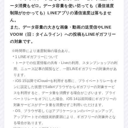
ータ消費もゼロ。データ容量を使い切っても（通信速度
制限がかかっても）LINEアプリの通信速度は落ちませ
ん。
また、データ容量の大きな画像・動画の送受信やLINE
VOOM（旧：タイムライン）への投稿もLINEギガフリー
の対象です。
※時間帯により速度制御の場合あり。
＊1 LINEギガフリーについて
・トークでの位置情報の共有・Liveの利用、スタンプショップの利
用、ニュース記事の閲覧など、一部LINEギガフリーの対象外があ
ります。
・iOS 15以降でiCloud+を利用する際に、プライベートリレーをオ
ンに設定した状態でSafariブラウザからギガフリーの対象サービ
スを利用すると、データ量を消費する場合がございます。プライ
ベートリレーをオフにした場合、iOS 14以前同様にギガフリーの
対象サービスがデータ量を消費せずご利用いただけます。
・OS、ブラウザ若しくはアプリケーションのバージョンアップ、
アップデートその他技術的要因により、ギガフリーの対象外とな
る場合があります。