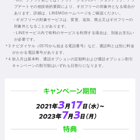
プデートその他技術的要因により、ギガフリーの対象外となる場合が
通話オプション
500円/月
（税込550
あります。詳細は、LINEMOホームページをご確認ください。
・ギガフリーの対象サービスは、変更、追加、廃止又はギガフリーの
通話オプション
対象外となることがあります。
割引キャンペー
0円/月
・LINEサービス内で有料のサービスを利用する場合は、別途お支払い
ン
が必要です。
適用時
＊3 ナビダイヤル（0570から始まる電話番号）など、通話料とは別に料金
がかかる電話番号があります。
＊4 加入月は基本料、通話オプションの定額料および通話オプション割引
キャンペーンの割引額はいずれも日割りになります。
*4
加入〜13カ月目
2,480円
/月
（税込2,
2,480円/月
（税込2,728円/月）
14カ月目〜
2,980円/月
（税込3,