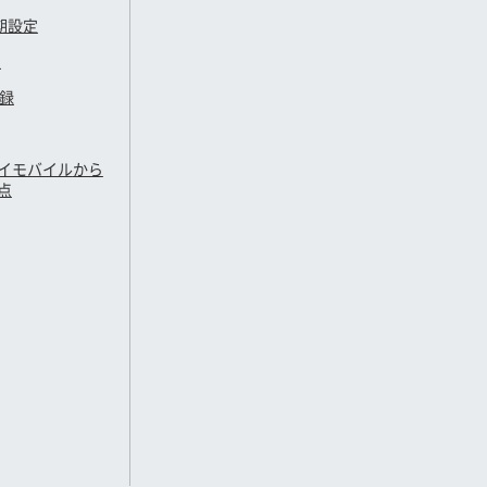
期設定
定
登録
イモバイル
から
点