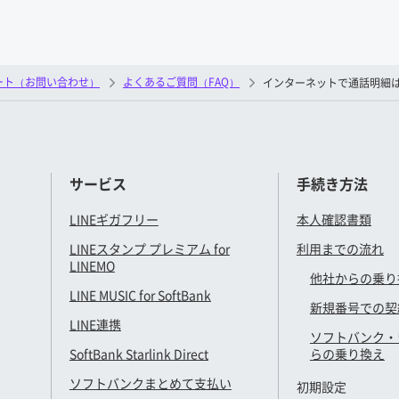
ート（お問い合わせ）
よくあるご質問（FAQ）
インターネットで通話明細
サービス
手続き方法
LINEギガフリー
本人確認書類
LINEスタンプ プレミアム for
利用までの流れ
LINEMO
他社からの乗り
LINE MUSIC for SoftBank
新規番号での契
LINE連携
ソフトバンク・
SoftBank Starlink Direct
らの乗り換え
ソフトバンクまとめて支払い
初期設定