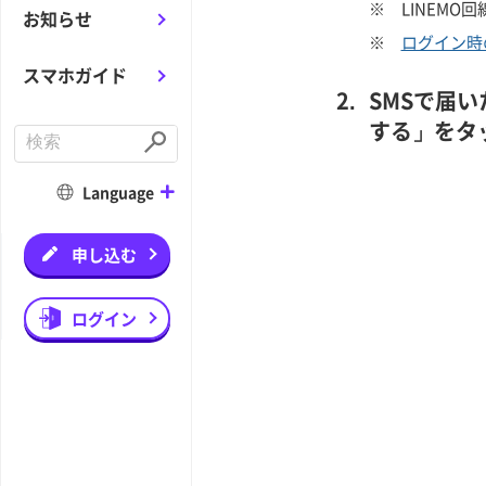
※
LINEMO
お知らせ
※
ログイン時
スマホガイド
SMSで届
する」をタ
C
o
S
n
u
d
b
Language
u
m
c
i
t
t
a
申し込む
s
e
a
r
ログイン
c
h