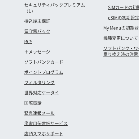
セキュリティパックプレミアム
SIMカードの初
（L）
eSIMの初期設
持込端末保証
My Menuの初期
留守電パック
機種変更について
RCS
ソフトバンク・ワ
＋メッセージ
乗り換え時の注意
ソフトバンクカード
ポイントプログラム
フィルタリング
世界対応ケータイ
国際電話
緊急速報メール
災害用伝言板サービス
店頭スマホサポート