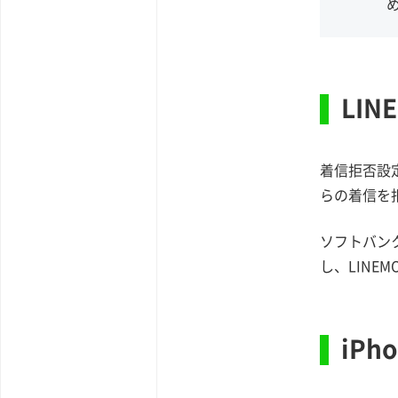
LI
着信拒否設
らの着信を
ソフトバン
し、LIN
iP