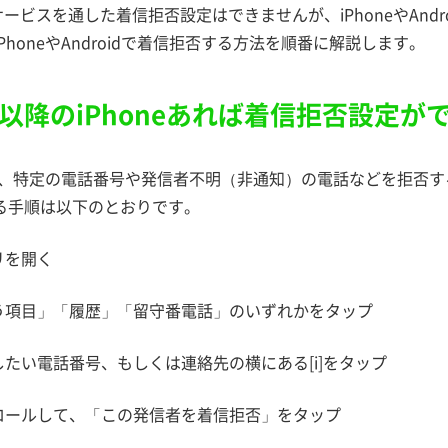
のサービスを通した着信拒否設定はできませんが、iPhoneやAnd
PhoneやAndroidで着信拒否する方法を順番に解説します。
13 以降のiPhoneあれば着信拒否設定が
eでは、特定の電話番号や発信者不明（非通知）の電話などを拒否
る手順は以下のとおりです。
リを開く
使う項目」「履歴」「留守番電話」のいずれかをタップ
したい電話番号、もしくは連絡先の横にある[i]をタップ
クロールして、「この発信者を着信拒否」をタップ