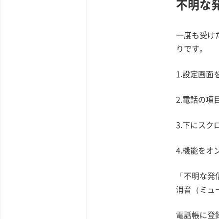
不明な
一度も受け
りです。
1.設定画面
2.電話の項
3.下にス
4.機能をオ
「不明な発
消音（ミュ
電話帳に登