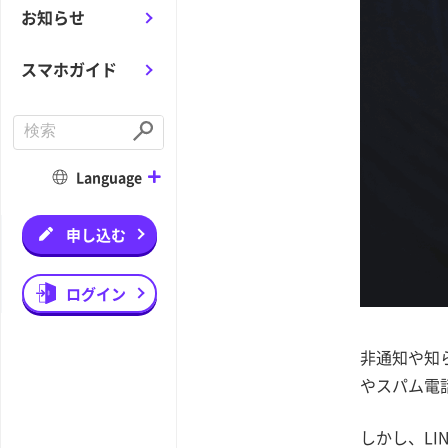
お知らせ
スマホガイド
C
o
S
n
u
d
b
Language
u
m
c
i
t
t
a
申し込む
s
e
a
r
ログイン
c
h
非通知や知
やスパム電
しかし、LI