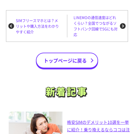
LINEMOの通信速度はどれ
SIMフリースマホとは？メ
くらい？全国でつながるソ
リットや購入方法をわかり
フトバンク回線で5Gにも対
やすく紹介
応
トップページに戻る
新着記事
新着記事
格安SIMのデメリット10選を一挙
に紹介！乗り換えるならココは注