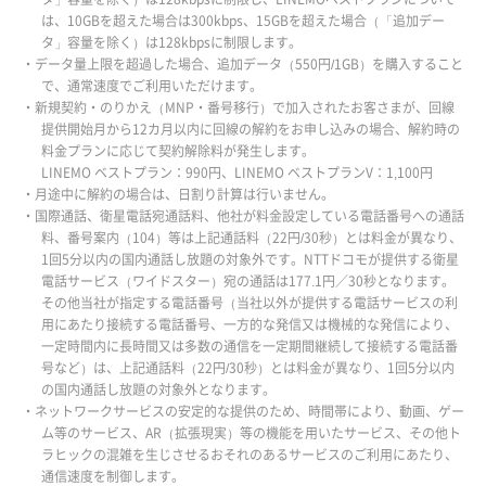
は、10GBを超えた場合は300kbps、15GBを超えた場合（「追加デー
タ」容量を除く）は128kbpsに制限します。
・データ量上限を超過した場合、追加データ（550円/1GB）を購入すること
で、通常速度でご利用いただけます。
・新規契約・のりかえ（MNP・番号移行）で加入されたお客さまが、回線
提供開始月から12カ月以内に回線の解約をお申し込みの場合、解約時の
料金プランに応じて契約解除料が発生します。
LINEMO ベストプラン：990円、LINEMO ベストプランV：1,100円
・月途中に解約の場合は、日割り計算は行いません。
・国際通話、衛星電話宛通話料、他社が料金設定している電話番号への通話
料、番号案内（104）等は上記通話料（22円/30秒）とは料金が異なり、
1回5分以内の国内通話し放題の対象外です。NTTドコモが提供する衛星
電話サービス（ワイドスター）宛の通話は177.1円／30秒となります。
その他当社が指定する電話番号（当社以外が提供する電話サービスの利
用にあたり接続する電話番号、一方的な発信又は機械的な発信により、
一定時間内に長時間又は多数の通信を一定期間継続して接続する電話番
号など）は、上記通話料（22円/30秒）とは料金が異なり、1回5分以内
の国内通話し放題の対象外となります。
・ネットワークサービスの安定的な提供のため、時間帯により、動画、ゲー
ム等のサービス、AR（拡張現実）等の機能を用いたサービス、その他ト
ラヒックの混雑を生じさせるおそれのあるサービスのご利用にあたり、
通信速度を制御します。