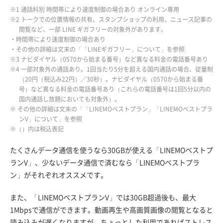
※1 通話料別 時間帯により速度制御の場合あり オンライン専用
※2 トークでの位置情報の共有、スタンプショップの利用、ニュース記事の
閲覧など、一部 LINE ギガフリーの対象外があります。
・時間帯により速度制御の場合あり
・その他の詳細は文末の「「LINEギガフリー」について」を参照
※3 ナビダイヤル（0570から始まる番号）など異なる料金の電話番号あり
※4 一部対象外の通話あり。1回当たり5分を超える国内通話の場合、従量制
（20円（税込み22円）／30秒）。ナビダイヤル（0570から始まる番
号）など異なる料金の電話番号あり（これらの電話番号は1回5分以内の
国内通話し放題においても対象外）。
※ その他の詳細は文末の「「LINEMOベストプラン」「LINEMOベストプラ
ンV」について」を参照
※（）内は税込表記
たくさんデータ通信を使うなら30GBが使える「LINEMOベストプ
ランV」、少ないデータ通信で済むなら「LINEMOベストプラ
ン」がそれぞれオススメです。
また、「LINEMOベストプランV」では30GB超過後も、最大
1Mbpsで通信ができます。動画再生や高画質画像の閲覧となると
読み込みが遅くなりますが、ちょっとした利用であればストレス