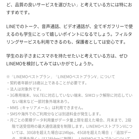
ど、品質の良いサービスを選びたい」と考えている方には特にお
すすめです。
LINEでのトーク、音声通話、ビデオ通話が、全てギガフリーで使
えるのも学生にとって嬉しいポイントになるでしょう。フィルタ
リングサービスも利用できるのも、保護者としては安心です。
学生のお子さまにスマホを持たせたいと考えている方は、ぜひ
LINEMOを検討してみてはいかがでしょうか。
※「LINEMOベストプラン」「LINEMOベストプランV」について
・契約者年齢が18歳以上であることが必要です。
・法人は対象外です。
・3G専用端末、VoLTEに対応していない端末、SIMロック解除に対応してい
ない端末など一部対象外端末あり。
・MMS（キャリアメール）は利用できません。
・SMSや海外でのご利用分などは別途料金が発生します。
・月ごとの累積データ利用量がデータ量上限を超えた場合、月末まで、2段
階で送受信時の最大通信速度を制限します。LINEMOベストプランVにつ
いては、30GBを超えた場合は1Mbps、45GBを超えた場合（「追加デー
タ」容量を除く）は128kbpsに制限し、LINEMOベストプランについて