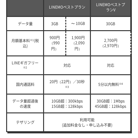
LINEMOベストプ
LINEMOベストプラン
ランV
〜 10GB
データ量
3GB
30GB
900円
1,900円
2,700円
月額基本料
※1
(税
（990
（2,090
（2,970円）
込)
円）
円）
LINEギガフリー
対応
対応
※2
20円（22円）／30秒
国内通話料
5分以内無料
※4
※3
データ量超過後
10GB超：300kbps
30GB超：1Mbps
の速度
15GB超：128kbps
45GB超：128kbps
利用可能
テザリング
(追加料金なし・申し込み不要)