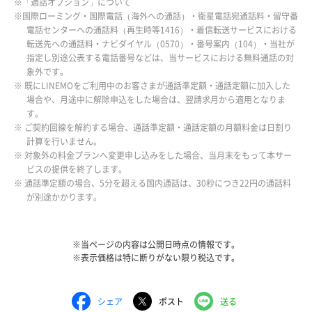
※「通話オプション」について
※国際ローミング・国際電話（海外への通話）・衛星電話宛通話料・留守番
電話センターへの通話料（再生時等1416）・着信転送サービスにおける
転送先への通話料・ナビダイヤル（0570）・番号案内（104）・当社が
指定し別途公表する電話番号などは、当サービスにおける無料通話の対
象外です。
※ 既にLINEMOをご利用中のお客さまが通話準定額・通話定額に加入した
場合や、月途中に解除申込をした場合は、翌請求月から適用となりま
す。
※ ご契約回線を解約する場合、通話準定額・通話定額の月額料金は日割り
計算を行いません。
※ 対象外の料金プランへ変更申し込みをした場合、当月末をもって本サー
ビスの提供を終了します。
※ 通話準定額の場合、5分を超える国内通話は、30秒につき22円の通話料
が別途かかります。
※当ページの内容は公開日時点の情報です。
※表示価格は特に断りがない限り税込です。
シェア
ポスト
送る