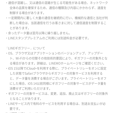
・通信が混雑し、又は通信の混雑が生じる可能性がある場合、ネットワーク
全体の品質を確保するため、通信の種類及び内容にかかわらず、速度を
制御する場合があります。
・一定期間内に著しく大量の通信を継続的に行い、機械的な通信と当社が判
断した場合は、当該通信を行うお客さまに対して通信速度を制限するこ
とがあります。
・余ったデータ量は翌月以降に繰り越しません。
・LINEスタンププレミアムのご利用には別途料金が必要です。
「LINEギガフリー」について
・OS、ブラウザ又はアプリケーションのバージョンアップ、アップデー
ト、Wi-Fiからの切替その他技術的要因により、ギガフリーの対象外とな
る場合があります。詳細は、LINEMOホームページをご確認ください。
・iOS 15以降でiCloud+を利用する際に、プライベートリレーをオンに設定
した状態でSafariブラウザからギガフリーの対象サービスを利用する
と、データ量を消費する場合がございます。プライベートリレーをオフ
にした場合、iOS 14以前同様にギガフリーの対象サービスがデータ量を
消費せずご利用いただけます。
・ギガフリーの対象サービスは、変更、追加、廃止又はギガフリーの対象外
となることがあります。
・LINEサービス内で有料のサービスを利用する場合は、別途お支払いが必
要です。