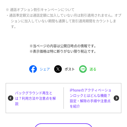
※ 通話オプション割引キャンペーンについて
・通話準定額又は通話定額に加入していない月は割引適用されません。オプ
ションに加入していない期間も通算して割引適用期間をカウントしま
す。
※当ページの内容は公開日時点の情報です。
※表示価格は特に断りがない限り税込です。
シェア
ポスト
送る
iPhoneのアクティベーショ
バックグラウンド再生と
ンロックとはどんな機能？
は？利用方法や注意点を解
設定・解除の手順や注意点
説
を紹介