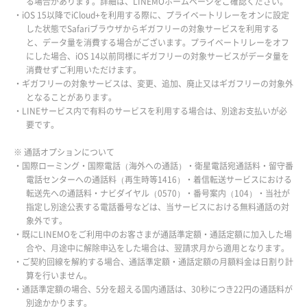
る場合があります。詳細は、LINEMOホームページをご確認ください。
・iOS 15以降でiCloud+を利用する際に、プライベートリレーをオンに設定
した状態でSafariブラウザからギガフリーの対象サービスを利用する
と、データ量を消費する場合がございます。プライベートリレーをオフ
にした場合、iOS 14以前同様にギガフリーの対象サービスがデータ量を
消費せずご利用いただけます。
・ギガフリーの対象サービスは、変更、追加、廃止又はギガフリーの対象外
となることがあります。
・LINEサービス内で有料のサービスを利用する場合は、別途お支払いが必
要です。
※ 通話オプションについて
・国際ローミング・国際電話（海外への通話）・衛星電話宛通話料・留守番
電話センターへの通話料（再生時等1416）・着信転送サービスにおける
転送先への通話料・ナビダイヤル（0570）・番号案内（104）・当社が
指定し別途公表する電話番号などは、当サービスにおける無料通話の対
象外です。
・既にLINEMOをご利用中のお客さまが通話準定額・通話定額に加入した場
合や、月途中に解除申込をした場合は、翌請求月から適用となります。
・ご契約回線を解約する場合、通話準定額・通話定額の月額料金は日割り計
算を行いません。
・通話準定額の場合、5分を超える国内通話は、30秒につき22円の通話料が
別途かかります。