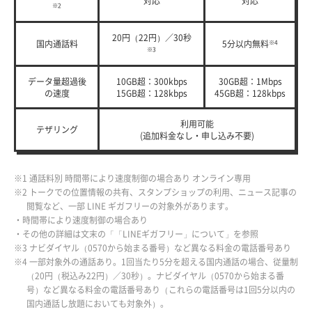
対応
対応
※2
20円（22円）／30秒
国内通話料
5分以内無料
※4
※3
データ量超過後
10GB超：300kbps
30GB超：1Mbps
の速度
15GB超：128kbps
45GB超：128kbps
利用可能
テザリング
(追加料金なし・申し込み不要)
※1 通話料別 時間帯により速度制御の場合あり オンライン専用
※2 トークでの位置情報の共有、スタンプショップの利用、ニュース記事の
閲覧など、一部 LINE ギガフリーの対象外があります。
・時間帯により速度制御の場合あり
・その他の詳細は文末の「「LINEギガフリー」について」を参照
※3 ナビダイヤル（0570から始まる番号）など異なる料金の電話番号あり
※4 一部対象外の通話あり。1回当たり5分を超える国内通話の場合、従量制
（20円（税込み22円）／30秒）。ナビダイヤル（0570から始まる番
号）など異なる料金の電話番号あり（これらの電話番号は1回5分以内の
国内通話し放題においても対象外）。