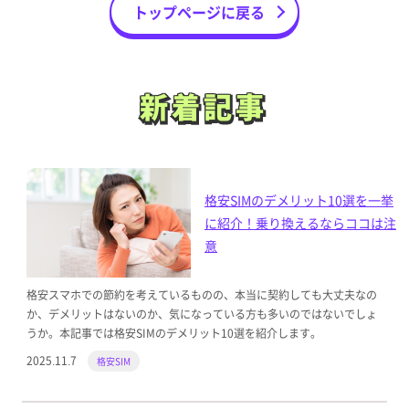
トップページに戻る
新着記事
新着記事
格安SIMのデメリット10選を一挙
に紹介！乗り換えるならココは注
意
格安スマホでの節約を考えているものの、本当に契約しても大丈夫なの
か、デメリットはないのか、気になっている方も多いのではないでしょ
うか。本記事では格安SIMのデメリット10選を紹介します。
2025.11.7
格安SIM