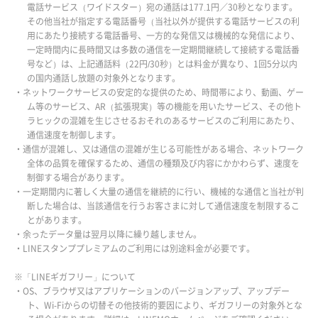
電話サービス（ワイドスター）宛の通話は177.1円／30秒となります。
その他当社が指定する電話番号（当社以外が提供する電話サービスの利
用にあたり接続する電話番号、一方的な発信又は機械的な発信により、
一定時間内に長時間又は多数の通信を一定期間継続して接続する電話番
号など）は、上記通話料（22円/30秒）とは料金が異なり、1回5分以内
の国内通話し放題の対象外となります。
・ネットワークサービスの安定的な提供のため、時間帯により、動画、ゲー
ム等のサービス、AR（拡張現実）等の機能を用いたサービス、その他ト
ラヒックの混雑を生じさせるおそれのあるサービスのご利用にあたり、
通信速度を制御します。
・通信が混雑し、又は通信の混雑が生じる可能性がある場合、ネットワーク
全体の品質を確保するため、通信の種類及び内容にかかわらず、速度を
制御する場合があります。
・一定期間内に著しく大量の通信を継続的に行い、機械的な通信と当社が判
断した場合は、当該通信を行うお客さまに対して通信速度を制限するこ
とがあります。
・余ったデータ量は翌月以降に繰り越しません。
・LINEスタンププレミアムのご利用には別途料金が必要です。
※「LINEギガフリー」について
・OS、ブラウザ又はアプリケーションのバージョンアップ、アップデー
ト、Wi-Fiからの切替その他技術的要因により、ギガフリーの対象外とな