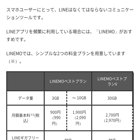
スマホユーザーにとって、LINEはなくてはならないコミュニケー
ションツールです。
LINEアプリを頻繁に利用している場合には、「LINEMO」がおす
すめです。
LINEMOでは、シンプルな2つの料金プランを用意しています
（※）。
LINEMOベストプ
LINEMOベストプラン
ランV
〜 10GB
データ量
3GB
30GB
900円
1,900円
2,700円
月額基本料
※1
(税
（990
（2,090
（2,970円）
込)
円）
円）
LINEギガフリー