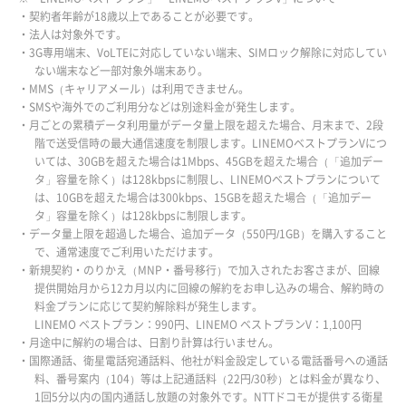
・契約者年齢が18歳以上であることが必要です。
・法人は対象外です。
・3G専用端末、VoLTEに対応していない端末、SIMロック解除に対応してい
ない端末など一部対象外端末あり。
・MMS（キャリアメール）は利用できません。
・SMSや海外でのご利用分などは別途料金が発生します。
・月ごとの累積データ利用量がデータ量上限を超えた場合、月末まで、2段
階で送受信時の最大通信速度を制限します。LINEMOベストプランVにつ
いては、30GBを超えた場合は1Mbps、45GBを超えた場合（「追加デー
タ」容量を除く）は128kbpsに制限し、LINEMOベストプランについて
は、10GBを超えた場合は300kbps、15GBを超えた場合（「追加デー
タ」容量を除く）は128kbpsに制限します。
・データ量上限を超過した場合、追加データ（550円/1GB）を購入すること
で、通常速度でご利用いただけます。
・新規契約・のりかえ（MNP・番号移行）で加入されたお客さまが、回線
提供開始月から12カ月以内に回線の解約をお申し込みの場合、解約時の
料金プランに応じて契約解除料が発生します。
LINEMO ベストプラン：990円、LINEMO ベストプランV：1,100円
・月途中に解約の場合は、日割り計算は行いません。
・国際通話、衛星電話宛通話料、他社が料金設定している電話番号への通話
料、番号案内（104）等は上記通話料（22円/30秒）とは料金が異なり、
1回5分以内の国内通話し放題の対象外です。NTTドコモが提供する衛星