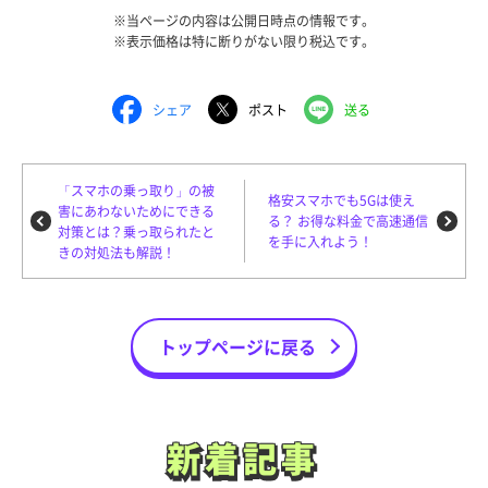
※当ページの内容は公開日時点の情報です。
※表示価格は特に断りがない限り税込です。
シェア
ポスト
送る
「スマホの乗っ取り」の被
格安スマホでも5Gは使え
害にあわないためにできる
る？ お得な料金で高速通信
対策とは？乗っ取られたと
を手に入れよう！
きの対処法も解説！
トップページに戻る
新着記事
新着記事