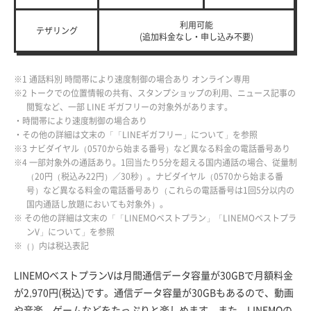
利用可能
テザリング
(追加料金なし・申し込み不要)
※1 通話料別 時間帯により速度制御の場合あり オンライン専用
※2 トークでの位置情報の共有、スタンプショップの利用、ニュース記事の
閲覧など、一部 LINE ギガフリーの対象外があります。
・時間帯により速度制御の場合あり
・その他の詳細は文末の「「LINEギガフリー」について」を参照
※3 ナビダイヤル（0570から始まる番号）など異なる料金の電話番号あり
※4 一部対象外の通話あり。1回当たり5分を超える国内通話の場合、従量制
（20円（税込み22円）／30秒）。ナビダイヤル（0570から始まる番
号）など異なる料金の電話番号あり（これらの電話番号は1回5分以内の
国内通話し放題においても対象外）。
※ その他の詳細は文末の「「LINEMOベストプラン」「LINEMOベストプラ
ンV」について」を参照
※（）内は税込表記
LINEMOベストプランVは月間通信データ容量が30GBで月額料金
が2,970円(税込)です。通信データ容量が30GBもあるので、動画
や音楽、ゲームなどをたっぷりと楽しめます。また、LINEMOの