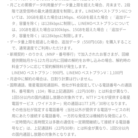
・月ごとの累積データ利用量がデータ量上限を超えた場合、月末まで、2段
階で送受信時の最大通信速度を制限します。LINEMOベストプランVにつ
いては、30GBを超えた場合は1Mbps、45GBを超えた場合（「追加デー
タ」容量を除く）は128kbpsに制限し、LINEMOベストプランについて
は、10GBを超えた場合は300kbps、15GBを超えた場合（「追加デー
タ」容量を除く）は128kbpsに制限します。
・データ量上限を超過した場合、追加データ（550円/1GB）を購入すること
で、通常速度でご利用いただけます。
・新規契約・のりかえ（MNP・番号移行）で加入されたお客さまが、回線
提供開始月から12カ月以内に回線の解約をお申し込みの場合、解約時の
料金プランに応じて契約解除料が発生します。
LINEMO ベストプラン：990円、LINEMO ベストプランV：1,100円
・月途中に解約の場合は、日割り計算は行いません。
・国際通話、衛星電話宛通話料、他社が料金設定している電話番号への通話
料、番号案内（104）等は上記通話料（22円/30秒）とは料金が異なり、
1回5分以内の国内通話し放題の対象外です。NTTドコモが提供する衛星
電話サービス（ワイドスター）宛の通話は177.1円／30秒となります。
その他当社が指定する電話番号（当社以外が提供する電話サービスの利
用にあたり接続する電話番号、一方的な発信又は機械的な発信により、
一定時間内に長時間又は多数の通信を一定期間継続して接続する電話番
号など）は、上記通話料（22円/30秒）とは料金が異なり、1回5分以内
の国内通話し放題の対象外となります。