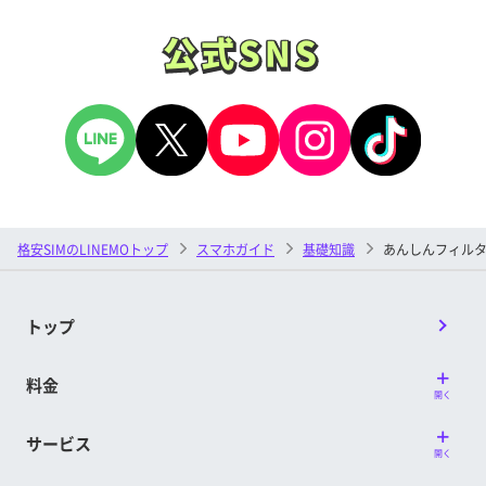
公式SNS
公式SNS
格安SIMのLINEMOトップ
スマホガイド
基礎知識
あんしんフィル
トップ
料金
開く
サービス
開く