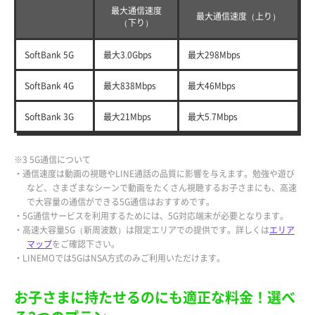
最大通信速度
最大通信速度（上り）
（下り）
SoftBank 5G
最大3.0Gbps
最大298Mbps
SoftBank 4G
最大838Mbps
最大46Mbps
SoftBank 3G
最大21Mbps
最大5.7Mbps
※3 5G通信について
・通信速度は動画の視聴やLINE通話の品質に影響を与えます。勉強や遊び
など、さまざまなシーンで動画をたくさん視聴するお子さまにも、高速
で大容量の通信ができる5G通信はおすすめです。
・5G通信サービスを利用するためには、5G対応端末が必要となります。
・高速大容量5G（新周波数）は限定エリアでの提供です。詳しくは
エリア
マップ
をご確認下さい。
・LINEMOでは5GはNSA方式のみご利用いただけます。
お子さまに持たせるのにも適正な料金！選べ