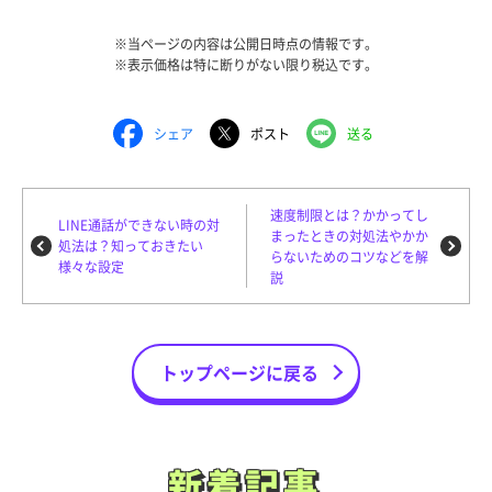
※当ページの内容は公開日時点の情報です。
※表示価格は特に断りがない限り税込です。
シェア
ポスト
送る
速度制限とは？かかってし
LINE通話ができない時の対
まったときの対処法やかか
処法は？知っておきたい
らないためのコツなどを解
様々な設定
説
トップページに戻る
新着記事
新着記事