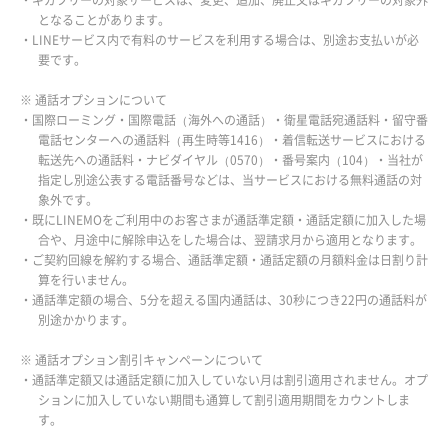
となることがあります。
・LINEサービス内で有料のサービスを利用する場合は、別途お支払いが必
要です。
※ 通話オプションについて
・国際ローミング・国際電話（海外への通話）・衛星電話宛通話料・留守番
電話センターへの通話料（再生時等1416）・着信転送サービスにおける
転送先への通話料・ナビダイヤル（0570）・番号案内（104）・当社が
指定し別途公表する電話番号などは、当サービスにおける無料通話の対
象外です。
・既にLINEMOをご利用中のお客さまが通話準定額・通話定額に加入した場
合や、月途中に解除申込をした場合は、翌請求月から適用となります。
・ご契約回線を解約する場合、通話準定額・通話定額の月額料金は日割り計
算を行いません。
・通話準定額の場合、5分を超える国内通話は、30秒につき22円の通話料が
別途かかります。
※ 通話オプション割引キャンペーンについて
・通話準定額又は通話定額に加入していない月は割引適用されません。オプ
ションに加入していない期間も通算して割引適用期間をカウントしま
す。