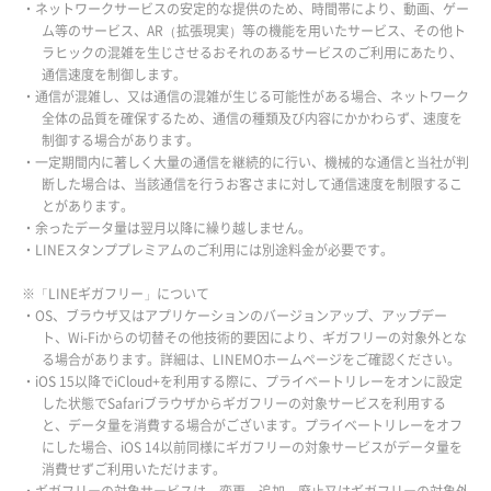
・ネットワークサービスの安定的な提供のため、時間帯により、動画、ゲー
ム等のサービス、AR（拡張現実）等の機能を用いたサービス、その他ト
ラヒックの混雑を生じさせるおそれのあるサービスのご利用にあたり、
通信速度を制御します。
・通信が混雑し、又は通信の混雑が生じる可能性がある場合、ネットワーク
全体の品質を確保するため、通信の種類及び内容にかかわらず、速度を
制御する場合があります。
・一定期間内に著しく大量の通信を継続的に行い、機械的な通信と当社が判
断した場合は、当該通信を行うお客さまに対して通信速度を制限するこ
とがあります。
・余ったデータ量は翌月以降に繰り越しません。
・LINEスタンププレミアムのご利用には別途料金が必要です。
※「LINEギガフリー」について
・OS、ブラウザ又はアプリケーションのバージョンアップ、アップデー
ト、Wi-Fiからの切替その他技術的要因により、ギガフリーの対象外とな
る場合があります。詳細は、LINEMOホームページをご確認ください。
・iOS 15以降でiCloud+を利用する際に、プライベートリレーをオンに設定
した状態でSafariブラウザからギガフリーの対象サービスを利用する
と、データ量を消費する場合がございます。プライベートリレーをオフ
にした場合、iOS 14以前同様にギガフリーの対象サービスがデータ量を
消費せずご利用いただけます。
・ギガフリーの対象サービスは、変更、追加、廃止又はギガフリーの対象外