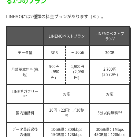
る2つのプラン
LINEMOには2種類の料金プランがあります（※）。
LINEMOベストプ
LINEMOベストプラン
ランV
〜 10GB
データ量
3GB
30GB
900円
1,900円
2,700円
月額基本料
※1
(税
（990
（2,090
（2,970円）
込)
円）
円）
LINEギガフリー
対応
対応
※2
20円（22円）／30秒
国内通話料
5分以内無料
※4
※3
データ量超過後
10GB超：300kbps
30GB超：1Mbps
の速度
15GB超：128kbps
45GB超：128kbps