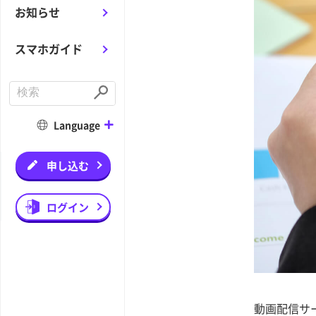
お知らせ
スマホガイド
C
o
S
n
u
d
b
Language
u
m
c
i
t
t
a
申し込む
s
e
a
r
ログイン
c
h
動画配信サ