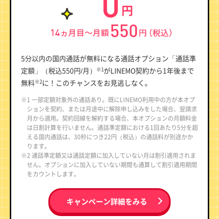
5分以内の国内通話が無料になる通話オプション「通話準
定額」（税込550円/月）
がLINEMO契約から1年後まで
※1
無料
に！このチャンスをお見逃しなく。
※2
※1 一部定額対象外の通話あり。既にLINEMO利用中の方が本オプ
ションを契約、または月途中に解除申し込みをした場合、翌請求
月から適用。契約回線を解約する場合、本オプションの月額料金
は日割計算を行いません。通話準定額における1回あたり5分を超
える国内通話は、30秒につき22円（税込）の通話料が別途かか
ります。
※2 通話準定額又は通話定額に加入していない月は割引適用されま
せん。オプションに加入していない期間も通算して割引適用期間
をカウントします。
キャンペーン詳細をみる