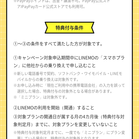
※PayPayポイントは、出金・譲渡不可。PayPay公式スト
ア/PayPayカード公式ストアでも利用可。
特典付与条件
①～③の条件をすべて満たした方が対象です。
①キャンペーン対象申込期間中にLINEMOの「スマホプラ
ン」に他社からの乗り換えで申し込むこと
※新しい電話番号で契約、ソフトバンク・ワイモバイル・LINEモ
バイルからの乗り換えは対象外です。
※お申し込み時に「現在ご利用中の携帯電話会社」の入力を誤って
選択した場合、特典付与の対象外となる場合があります。
※「ミニプラン」は対象外です。
②LINEMOの利用を開始（開通）すること
③対象プランの開通日が属する月の4カ月後（特典付与対
象判定月）までに、対象プランを変更していないこと
※特典付与対象判定月までに、一度でも「ミニプラン」にプラン変
更している場合は、特典付与の対象外となります。