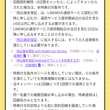
初期契約解除（8日間キャンセル）によってキャンセル
された場合は、本特典の対象外です。
「持込端末保証」は、LINEMOの通信サービス契約と同
時に申し込むか、通信サービス提供開始日の当日を含む
14日以内に申し込みする必要があります。
LINEMOの通信サービス提供開始日の当日を含む15日以
降に申し込みをすることはできません。
「
持込端末保証
」に加入するには、すべての入会資格を
満たしている必要があります。
※「
持込端末保証 with AppleCare Service
」の詳細については、
会
員規約
をご確認ください。
※「
持込端末保証(Android/タブレットを利用する方)
」の詳細につ
いては、
会員規約
をご確認ください。
特典付与条件の①～③を満たしていない場合、④の条件
を満たしていても特典増額の対象にはなりません。
当キャンペーンは1回線につき1回限りの適用となりま
す。
同一名義での複数回線お申し込みの場合、特典適用は1
回線目のみとなります。
特典付与判定時よりも前に契約回線を譲渡していた場