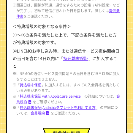
※開通日は、回線が開通、通信をするための設定（APN設定）など
が完了し、初めて通信が行われた日を指します。詳しくは
提供条
件書
をご確認ください。
＜特典増額の対象となる条件＞
①～③の条件を満たした上で、下記の条件を満たした方
が特典増額の対象です。
④LINEMOお申し込み時、または通信サービス提供開始日
の当日を含む14日以内に「
持込端末保証
」に加入するこ
と
※LINEMOの通信サービス提供開始日の当日を含む15日以降に加入
をすることはできません。
※「
持込端末保証
」に加入するには、すべての入会資格を満たして
いる必要があります。
※「
持込端末保証 with AppleCare Service
」の詳細については、
会
員規約
をご確認ください。
※「
持込端末保証(Android/タブレットを利用する方)
」の詳細につ
いては、
会員規約
をご確認ください。