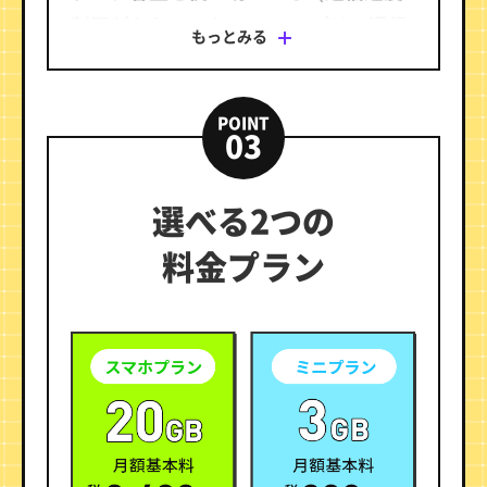
制限がかかっても）LINEアプリの通信
もっとみる
速度は落ちません。
また、データ容量の大きな画像・動画
POINT
の送受信やLINE VOOM（旧：タイムラ
03
イン）への投稿もLINEギガフリーの対
象です。
選べる2つの
※ 時間帯により速度制御の場合あり。
料金プラン
※1 LINEギガフリーについて
・トークでの位置情報の共有・Liveの利用、スタンプショ
ップの利用、ニュース記事の閲覧など、一部LINEギガフ
リーの対象外があります。
・iOS 15以降でiCloud+を利用する際に、プライベートリレ
ーをオンに設定した状態でSafariブラウザからギガフリ
ーの対象サービスを利用すると、データ量を消費する場
合がございます。プライベートリレーをオフにした場
合、iOS 14以前同様にギガフリーの対象サービスがデー
タ量を消費せずご利用いただけます。
・OS、ブラウザ若しくはアプリケーションのバージョンア