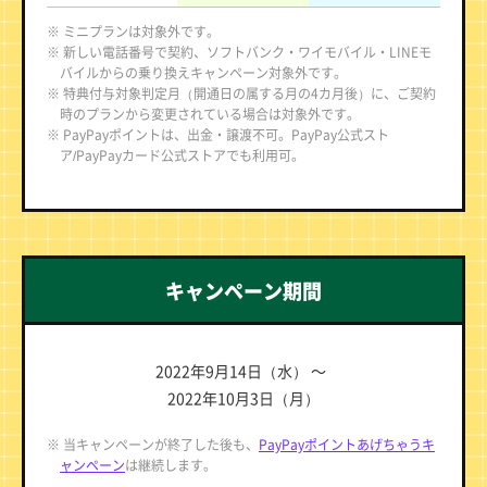
※ ミニプランは対象外です。
※ 新しい電話番号で契約、ソフトバンク・ワイモバイル・LINEモ
バイルからの乗り換えキャンペーン対象外です。
※ 特典付与対象判定月（開通日の属する月の4カ月後）に、ご契約
時のプランから変更されている場合は対象外です。
※ PayPayポイントは、出金・譲渡不可。PayPay公式スト
ア/PayPayカード公式ストアでも利用可。
キャンペーン期間
2022年9月14日（水） ～
2022年10月3日（月）
※ 当キャンペーンが終了した後も、
PayPayポイントあげちゃうキ
ャンペーン
は継続します。