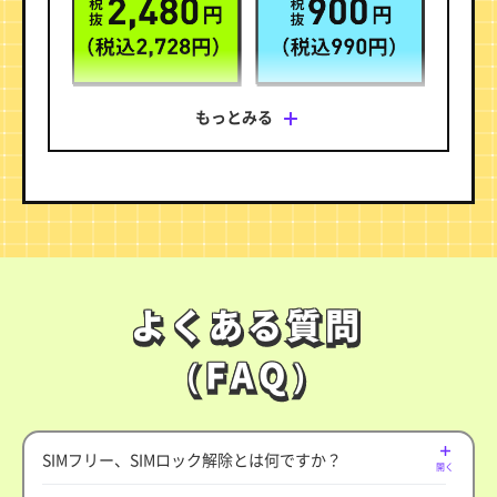
ップ、アップデートその他技術的要因により、ギガフリ
ーの対象外となる場合があります。詳細は
こちら
をご確
認ください。
・ギガフリーの対象サービスは、変更、追加、廃止又はギ
ガフリーの対象外となることがあります。
※ オンライン専用
もっとみる
・LINEサービス内で有料のサービスを利用する場合は、別
※ 時間帯により速度制御の場合あり。
途お支払いが必要です。
※ 通話従量制（22円/30秒 税込）。ナビダイヤルなど異な
る料金の電話番号があります。
※ 3G専用端末など一部対象外端末あり。
※ MMS（キャリアメール）は利用できません。
※ SMSや海外でのご利用分などは別途料金が発生します。
料金プラン詳細をみる
よくある質問
よくある質問
（FAQ）
（FAQ）
SIMフリー、SIMロック解除とは何ですか？
開く