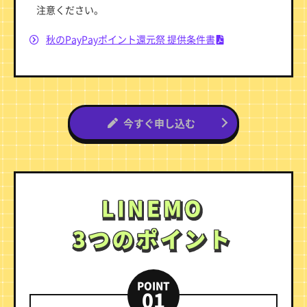
注意ください。
秋のPayPayポイント還元祭 提供条件書
今すぐ申し込む
LINEMO
LINEMO
3つのポイント
3つのポイント
POINT
01