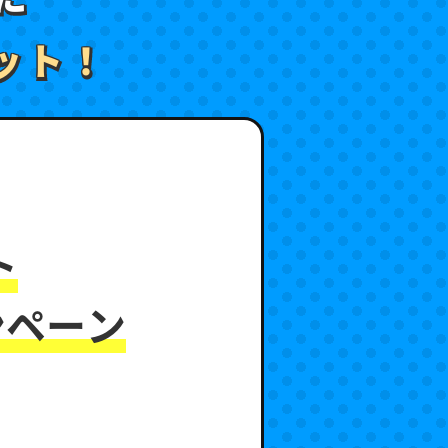
ット！
ット！
ト
ンペーン