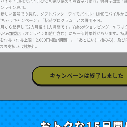
バイル・LINEモバイルからの乗り換えの場合は対象外。特典は出金・譲渡不
オンライン専用。
、新しい番号での契約、ソフトバンク・ワイモバイル・LINEモバイル
トあげちゃうキャンペーン」「招待プログラム」との併用不可。
通月から起算して2カ月後の1カ月間です。Yahoo!ショッピング、ヤフオ
ayPay加盟店（オンライン加盟店含む）にも一部対象外があります。特典
を付与（付与上限：2,000円相当/期間）。「あと払い(一括のみ)」及びP
のお支払いは対象外。
キャンペーンは終了しました
おトクな15日間
おトクな15日間