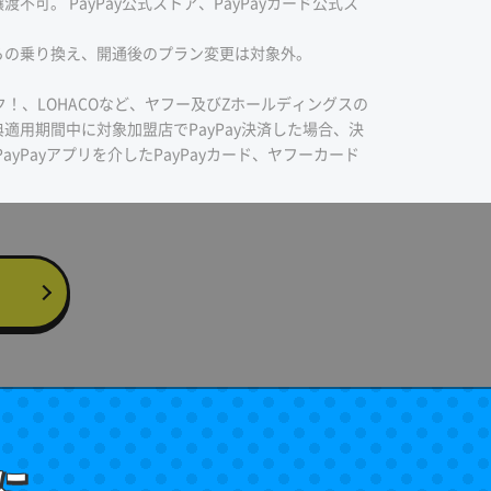
可。 PayPay公式ストア、PayPayカード公式ス
からの乗り換え、開通後のプラン変更は対象外。
ク！、LOHACOなど、ヤフー及びZホールディングスの
適用期間中に対象加盟店でPayPay決済した場合、決
ayPayアプリを介したPayPayカード、ヤフーカード
に
に