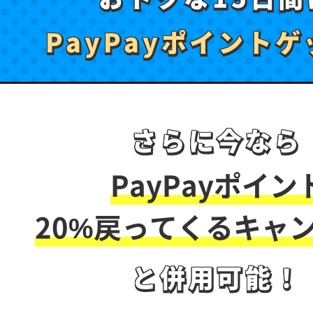
PayPayポイント
ゲ
PayPayポイント
ゲ
さらに今なら
さらに今なら
PayPayポイン
20%戻ってくる
キャ
と併用可能！
と併用可能！