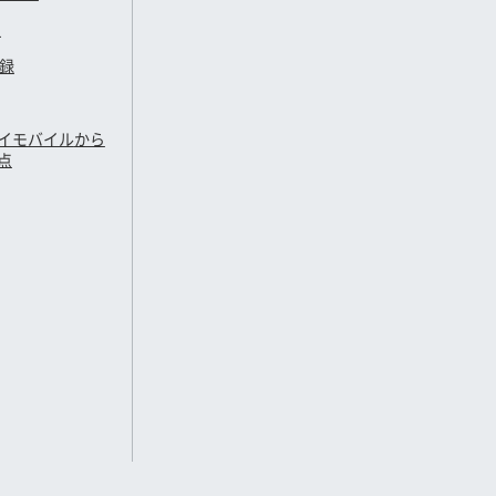
定
登録
イモバイル
から
点