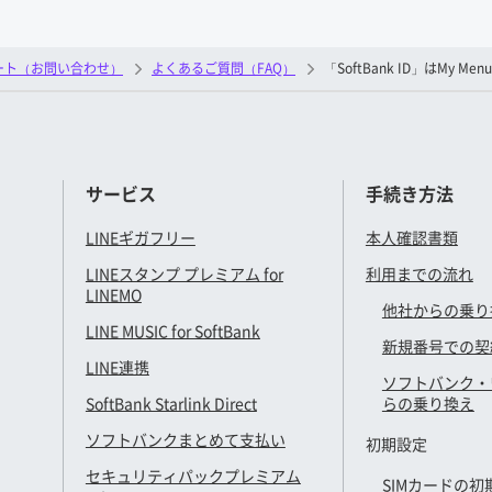
ート（お問い合わせ）
よくあるご質問（FAQ）
「SoftBank ID」は
サービス
手続き方法
LINEギガフリー
本人確認書類
LINEスタンプ プレミアム for
利用までの流れ
LINEMO
他社からの乗り
LINE MUSIC for SoftBank
新規番号での契
LINE連携
ソフトバンク・
SoftBank Starlink Direct
らの乗り換え
ソフトバンクまとめて支払い
初期設定
セキュリティパックプレミアム
SIMカードの初