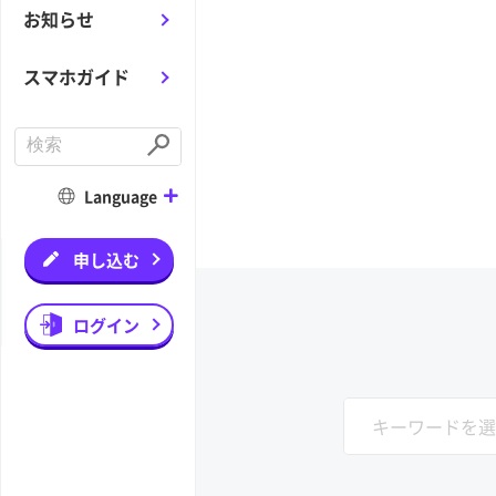
お知らせ
スマホガイド
C
o
S
n
u
d
b
Language
u
m
c
i
t
t
a
申し込む
s
e
a
r
ログイン
c
h