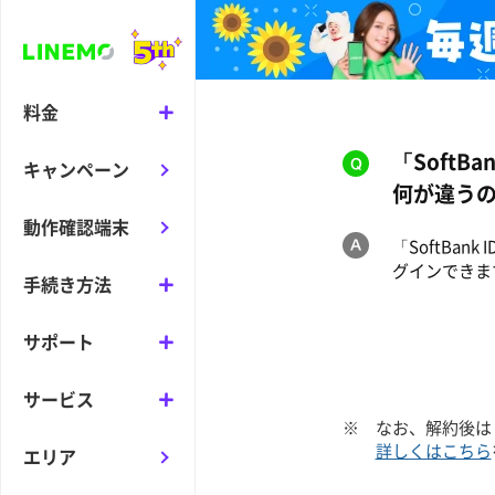
料金
「Soft
キャンペーン
何が違う
動作確認端末
「SoftBa
グインできま
手続き方法
サポート
サービス
※
なお、解約後は
詳しくはこちら
エリア