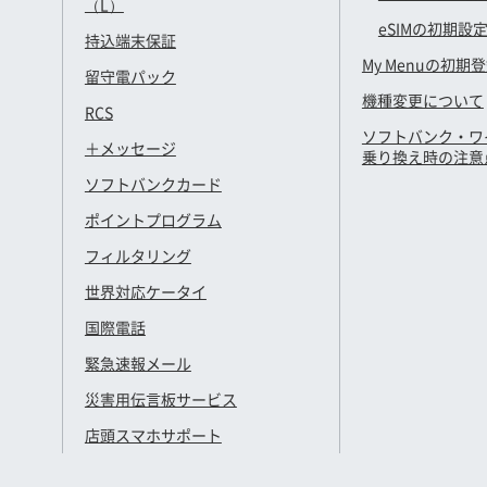
（L）
eSIMの初期設
持込端末保証
My Menuの初期
留守電パック
機種変更について
RCS
ソフトバンク・ワ
＋メッセージ
乗り換え時の注意
ソフトバンクカード
ポイントプログラム
フィルタリング
世界対応ケータイ
国際電話
緊急速報メール
災害用伝言板サービス
店頭スマホサポート