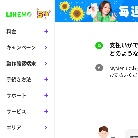
料金
支払いが
キャンペーン
どのよう
動作確認端末
MyMenu
お支払いくだ
手続き方法
サポート
サービス
エリア
携