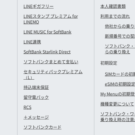
LINEギガフリー
本人確認書類
LINEスタンプ プレミアム for
利用までの流れ
LINEMO
他社からの乗り
LINE MUSIC for SoftBank
新規番号での契
LINE連携
ソフトバンク・
SoftBank Starlink Direct
らの乗り換え
ソフトバンクまとめて支払い
初期設定
セキュリティパックプレミアム
SIMカードの初
（L）
eSIMの初期設
持込端末保証
My Menuの初期
留守電パック
機種変更について
RCS
ソフトバンク・ワ
＋メッセージ
乗り換え時の注意
ソフトバンクカード