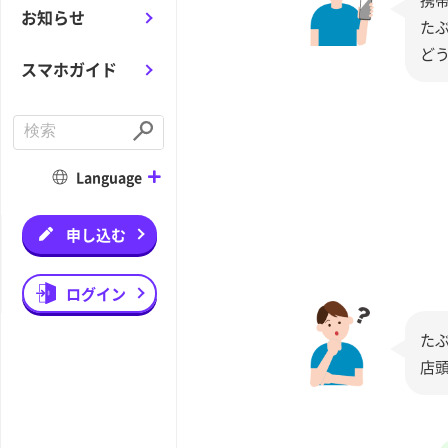
お知らせ
た
ど
スマホガイド
C
o
S
n
u
d
b
Language
u
m
c
i
t
t
a
申し込む
s
e
a
r
ログイン
c
h
た
店