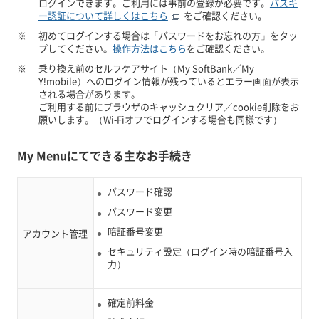
ログインできます。ご利用には事前の登録が必要です。
パスキ
ー認証について詳しくはこちら
をご確認ください。
※
初めてログインする場合は「パスワードをお忘れの方」をタッ
プしてください。
操作方法はこちら
をご確認ください。
※
乗り換え前のセルフケアサイト（My SoftBank／My
Y!mobile）へのログイン情報が残っているとエラー画面が表示
される場合があります。
ご利用する前にブラウザのキャッシュクリア／cookie削除をお
願いします。（Wi-Fiオフでログインする場合も同様です）
My Menuにてできる主なお手続き
パスワード確認
パスワード変更
暗証番号変更
アカウント管理
セキュリティ設定（ログイン時の暗証番号入
力）
確定前料金