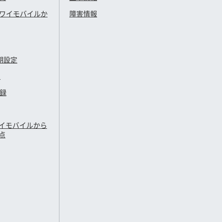
ワイモバイル
か
障害情報
期設定
定
登録
イモバイル
から
点