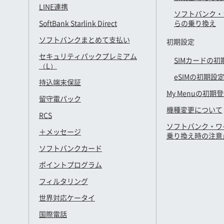
LINE連携
ソフトバンク・
SoftBank Starlink Direct
らの乗り換え
ソフトバンクまとめて支払い
初期設定
セキュリティパックプレミアム
SIMカードの初
（L）
eSIMの初期設
持込端末保証
My Menuの初期
留守電パック
機種変更について
RCS
ソフトバンク・ワ
＋メッセージ
乗り換え時の注意
ソフトバンクカード
ポイントプログラム
フィルタリング
世界対応ケータイ
国際電話