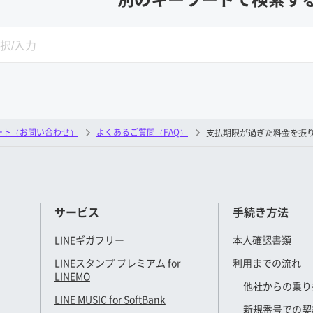
SEARCH
ート（お問い合わせ）
よくあるご質問（FAQ）
支払期限が過ぎた料金を振
サービス
手続き方法
LINEギガフリー
本人確認書類
LINEスタンプ プレミアム for
利用までの流れ
LINEMO
他社からの乗り
LINE MUSIC for SoftBank
新規番号での契