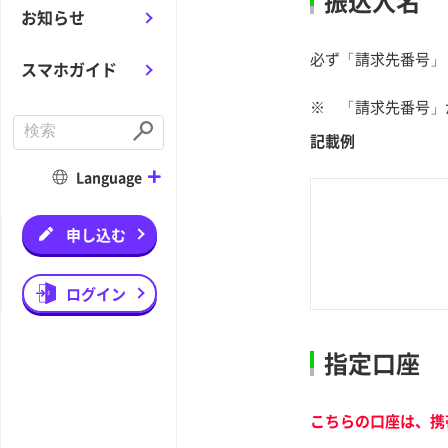
振込人名
お知らせ
必ず「請求先番号」
スマホガイド
※
「請求先番号」
C
記載例
o
S
n
u
d
b
Language
u
m
c
i
t
t
a
申し込む
s
e
a
r
ログイン
c
h
指定口座
こちらの口座は、携