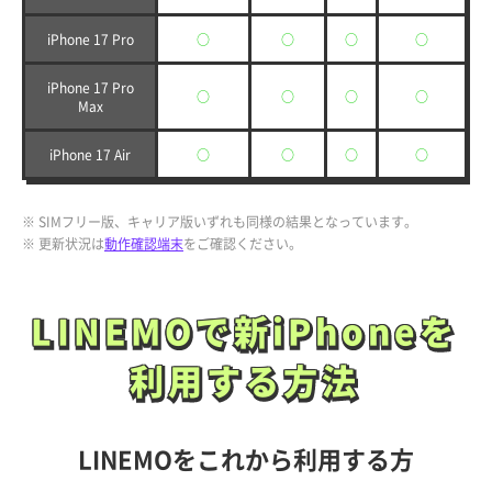
iPhone 17 Pro
○
○
○
○
iPhone 17 Pro
○
○
○
○
Max
iPhone 17 Air
○
○
○
○
※ SIMフリー版、キャリア版いずれも同様の結果となっています。
※ 更新状況は
動作確認端末
をご確認ください。
LINEMOで新iPhoneを
LINEMOで新iPhoneを
利用する方法
利用する方法
LINEMOをこれから利用する方