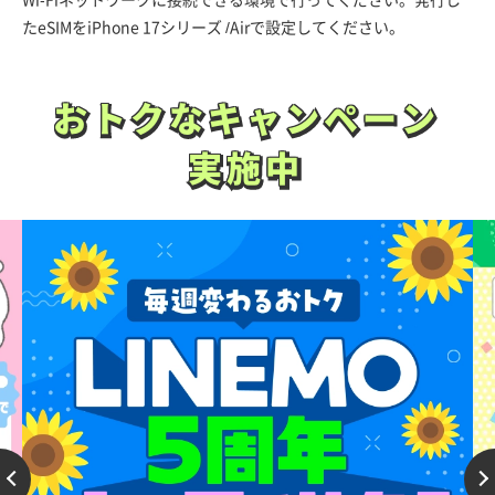
たeSIMをiPhone 17シリーズ /Airで設定してください。
おトクなキャンペーン
おトクなキャンペーン
実施中
実施中