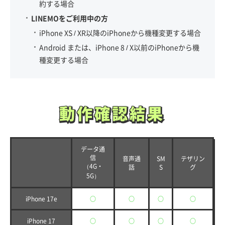
約する場合
LINEMOをご利用中の方
iPhone XS / XR以降のiPhoneから機種変更する場合
Android または、iPhone 8 / X以前のiPhoneから機
種変更する場合
動作確認結果
動作確認結果
データ通
信
音声通
SM
テザリン
（4G・
話
S
グ
5G）
iPhone 17e
○
○
○
○
iPhone 17
○
○
○
○