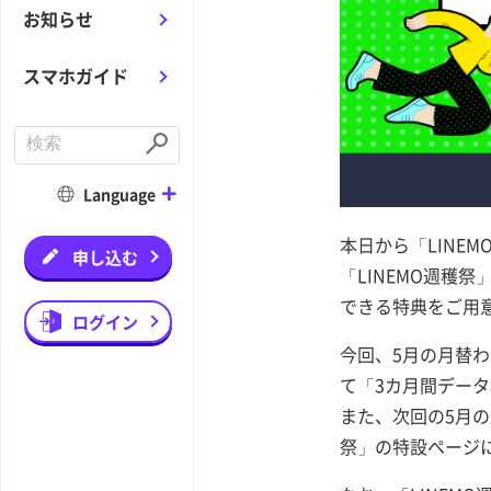
お知らせ
スマホガイド
C
o
S
n
u
d
b
Language
u
m
c
i
t
t
本日から「LINE
a
申し込む
s
「LINEMO週穫
e
a
できる特典をご用
r
ログイン
c
h
今回、5月の月替わ
て「3カ月間データ
また、次回の5月の
祭」の特設ページ