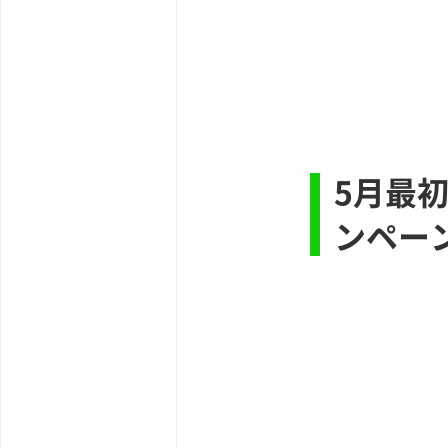
5月最
ンペー