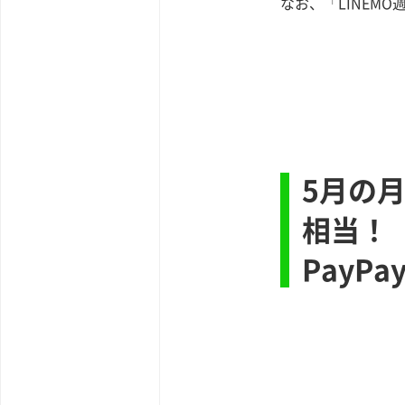
なお、「LINEM
5月の月
相当！
PayP