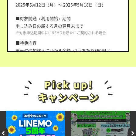
※ 出金・譲渡不可。PayPay公式ストア/PayPayカード公式スト
2025年5月12日（月）～ 2025年5月18日（日）
アでも利用可。
■対象開通（利用開始）期間
■特典付与条件
申し込み日の属する月の翌月末まで
①～②の条件をすべて満たした方が対象です。
※対象申込期間中にLINEMOを新たにご契約される場合
①キャンペーン対象申込期間中にLINEMOの「LINEMO
ベストプランV」「LINEMOベストプラン」に他社から
■特典内容
の乗り換え、または新しい番号で申し込むこと
データ追加購入にかかる金額（1回あたり550円／
②申し込み日の属する月の翌月末までにLINEMOの利用
1GB、1カ月に最大3回分まで）を3カ月間割引
を開始（開通）すること
■特典付与条件
※ ソフトバンク・ワイモバイル・LINEモバイルからの乗り換え
の場合は対象外です。
①～③の条件をすべて満たした方が対象です。
※ お申し込み時に「現在ご利用中の携帯電話会社」の入力を誤
＜対象申込期間中にLINEMOを新たにご契約される場合
って選択した場合、特典付与の対象外となる場合がありま
＞
す。
①対象申込期間中に、LINEMOの「LINEMOベストプラ
＜LINEMOベストプランV特典に関する条件＞
ンV」または「LINEMOベストプラン」に申し込むこと
①～②に加えて、③の条件も満たした方がLINEMOベス
②対象開通（利用開始）期間中に、LINEMOの利用を開
トプランV特典の対象です。
始（開通）すること
③開通日が属する月の6カ月後（特典付与対象判定月）
③割引対象期間中に、「データ追加購入」をすること
までに、LINEMOベストプランVからプランを変更して