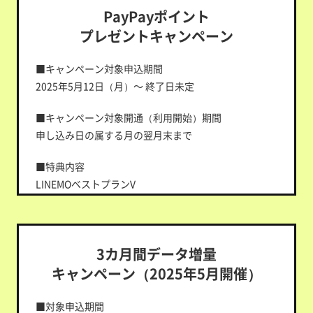
PayPayポイント
プレゼントキャンペーン
■キャンペーン対象申込期間
2025年5月12日（月）～ 終了日未定
■キャンペーン対象開通（利用開始）期間
申し込み日の属する月の翌月末まで
■特典内容
LINEMOベストプランV
他社からの乗り換えで契約：PayPayポイント16,000
円相当
新しい番号で契約：PayPayポイント6,000円相当
3カ月間データ増量
LINEMOベストプラン
他社からの乗り換えで契約：PayPayポイント10,000
キャンペーン（2025年5月開催）
円相当
新しい番号で契約：PayPayポイント3,000円相当
■対象申込期間