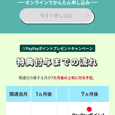
オンラインでかんたん申し込み
今すぐ申し込む
①PayPayポイントプレゼントキャンペーン
特典付与までの流れ
特典付与までの流れ
開通日の属する月の
7カ月後の上旬に付与予定。