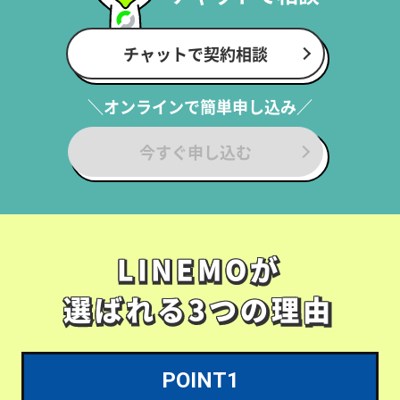
チャットで契約相談
＼オンラインで簡単申し込み／
今すぐ申し込む
LINEMOが
LINEMOが
選ばれる3つの理由
選ばれる3つの理由
POINT1