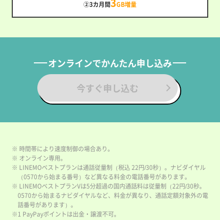
3
②3カ月間
GB増量
オンラインでかんたん申し込み
今すぐ申し込む
※ 時間帯により速度制御の場合あり。
※ オンライン専用。
※ LINEMOベストプランは通話従量制（税込 22円/30秒）。ナビダイヤル
（0570から始まる番号）など異なる料金の電話番号があります。
※ LINEMOベストプランVは5分超過の国内通話料は従量制（22円/30秒。
0570から始まるナビダイヤルなど、料金が異なり、通話定額対象外の電
話番号があります）。
※1 PayPayポイントは出金・譲渡不可。