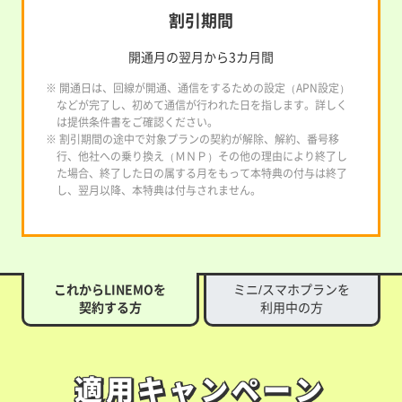
割引期間
開通月の翌月から3カ月間
※ 開通日は、回線が開通、通信をするための設定（APN設定）
などが完了し、初めて通信が行われた日を指します。詳しく
は提供条件書をご確認ください。
※ 割引期間の途中で対象プランの契約が解除、解約、番号移
行、他社への乗り換え（ＭＮＰ）その他の理由により終了し
た場合、終了した日の属する月をもって本特典の付与は終了
し、翌月以降、本特典は付与されません。
これからLINEMOを
ミニ/スマホプランを
契約する方
利用中の方
適用キャンペーン
適用キャンペーン