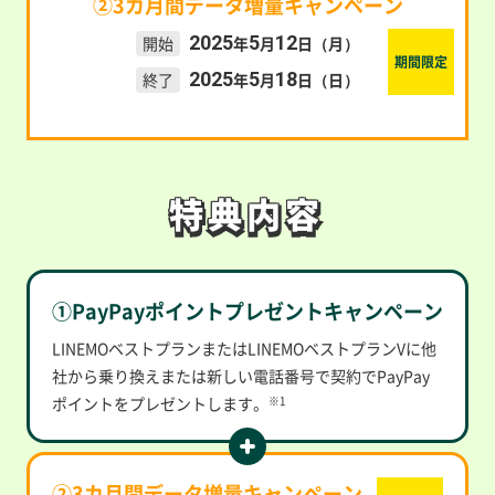
②3カ月間データ増量キャンペーン
2025
5
12
開始
年
月
日（月）
期間限定
2025
5
18
終了
年
月
日（日）
特典内容
特典内容
①PayPayポイントプレゼントキャンペーン
LINEMOベストプランまたはLINEMOベストプランVに他
社から乗り換えまたは新しい電話番号で契約でPayPay
ポイントをプレゼントします。
※1
②3カ月間データ増量キャンペーン