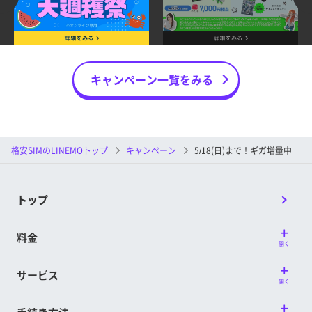
いないこと
＜既にLINEMOの「スマホプラン」または「ミニプラ
※ 特典付与対象判定月までに、一度でもプラン変更している場
ン」をご利用中の場合＞
合は、LINEMOベストプラン特典の対象となります。
①対象申込期間中にLINEMOの「LINEMOベストプラン
■特典付与時期
V」または「LINEMOベストプラン」に、プラン変更を
キャンペーン一覧をみる
開通日の属する月の7カ月後の上旬に付与予定です。
申し込むこと
※ 特典のメール配信は契約者ごとに配信日が異なる場合があり
②①のプラン変更の適用が完了すること
ます。
③割引対象期間中に、「データ追加購入」をすること
※ 開通日は、回線が開通、APN設定などが完了し、初めて通信
が行われた日を指します。詳しくは提供条件書をご確認くだ
格安SIMのLINEMOトップ
キャンペーン
5/18(日)まで！ギガ増量中
さい。
■プラン変更について
対象プランが適用されるのは、プラン変更の申し込み
■特典付与方法
完了日の属する月の翌月
※1
となります。
PayPayポイントコードは、My Menuに登録されている
トップ
プラン変更の申し込みはキャンセルできません
※2
。
メールアドレスにお送りいたします。
※1 ご請求締日の21時頃以降の申し込みの場合、翌々月からの
※ 特典付与対象判定月以降にメールアドレスを変更した場合、
料金
適用となる場合があります。
変更時期によっては、変更前のメールアドレスに特典が送付
開く
※2 プラン変更の申し込み完了後、別の料金プランへのプラン変
される場合があります。
更を申し込みすることが可能です。
サービス
PayPayポイントコード受け取り後、受取日を含めて30
開く
■割引対象期間
日以内にPayPayにチャージしてください。期限超過後
＜対象申込期間中にLINEMOを新たにご契約される場合
はPayPayにチャージいただくことができなくなりま