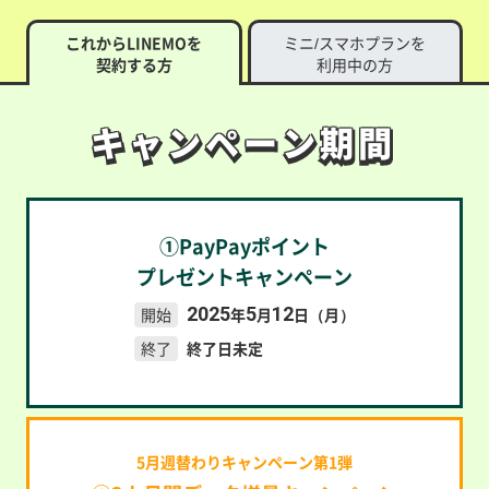
これからLINEMOを
ミニ/スマホプランを
契約する方
利用中の方
キャンペーン期間
キャンペーン期間
①PayPayポイント
プレゼントキャンペーン
2025
5
12
開始
年
月
日（月）
終了
終了日未定
5月週替わりキャンペーン第1弾