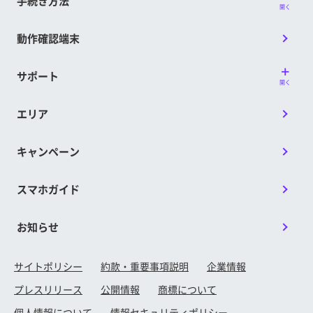
手続き方法
開く
＞
す。その場合、本特典の再発行は行いません。
開通月の翌月から3カ月間
※ LINEMOの回線を利用可能な状態にする前にキャンセルされ
動作確認端末
＜既にLINEMOの「スマホプラン」または「ミニプラ
た場合、本特典は付与されません。
ン」をご利用中の場合＞
■他のサービス・キャンペーンとの併用可否
サポート
変更後のプランの適用月から3カ月間
開く
「新しい電話番号対象！PayPay増額キャンペーン」
※ 開通日は、回線が開通、通信をするための設定（APN設定）
「のりかえ対象！PayPay増額キャンペーン」「通話オ
などが完了し、初めて通信が行われた日を指します。詳しく
エリア
プション割引キャンペーン2」との併用が可能です。
は提供条件書をご確認ください。
※ 割引期間の途中で対象プランの契約が解除、解約、番号移
※ 他のサービス、キャンペーン、プログラムまたは割引等と併
キャンペーン
行、他社への乗り換え（MNP）、その他の理由により終了し
用することができない場合があります。
た場合、終了した日の属する月をもって本特典の付与は終了
■注意事項
し、翌月以降、本特典は付与されません。
スマホガイド
当キャンペーンは1回線につき1回限りの適用となり
■他のサービス・キャンペーンとの併用可否
ます。
「通話オプション割引キャンペーン2」「LINEMOベス
同一名義での複数回線お申込みの場合、特典適用は1
お知らせ
トプラン プラン変更で2カ月間割引キャンペーン」と
回線目のみとなります。
の併用が可能です。
初期契約解除（8日間キャンセル）によってキャンセ
サイトポリシー
約款・重要事項説明
企業情報
ルされた場合は、当キャンペーンの対象外です。
PayPayポイントが特典の対象となる他キャンペーンと
特典付与判定時よりも前に契約回線を譲渡された場合
の併用が可能です。
プレスリリース
公開情報
商標について
は、当キャンペーンの対象外です。
※ その他のサービス、キャンペーン、プログラムまたは割引等
個人情報について
情報セキュリティポリシー