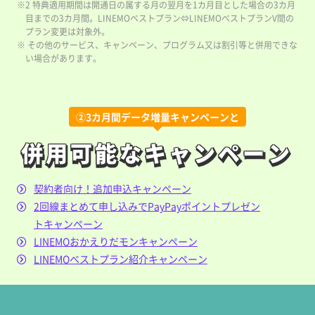
※2 特典適用期間は開通日の属する月の翌月を1カ月目とした場合の3カ月
目までの3カ月間。LINEMOベストプラン⇔LINEMOベストプランV間の
プラン変更は対象外。
※ その他のサービス、キャンペーン、プログラム又は割引等と併用できな
い場合があります。
②3カ月間データ増量キャンペーンと
併用可能なキャンペーン
併用可能なキャンペーン
契約者向け！追加申込キャンペーン
2回線まとめて申し込みでPayPayポイントプレゼン
トキャンペーン
LINEMOおかえりだモンキャンペーン
LINEMOベストプラン紹介キャンペーン