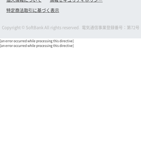
LINEMOに、過去に一度でも他社からの乗り換え、ま
との併用ができない場合があります。
たは新しい番号でお申し込み、利用を開始したことの
特定商法取引に基づく表示
■注意事項
ある方は、当キャンペーンの対象外です。
LINEMO公式ウェブサイトでは、お申し込み手続きの
当キャンペーンの対象となる複数のお客様が、同一メ
ためにCookieを使用しております。Cookieを受け取
Copyright © SoftBank All rights reserved. 電気通信事業登録番号：第72号
ールアドレスをMy Menuに登録されている場合、特
れないように設定した場合、特典が付与されませんの
典を受け取れる方は1名のみとなります。
でご注意ください。また、LINEMO公式ウェブサイト
[an error occurred while processing this directive]
※ 受け取る方を指定することはできません。また、
[an error occurred while processing this directive]
の推奨ブラウザは、Google Chrome、Mozilla
当社からの連絡はPayPayポイントコードの送付に替
Firefox、Safari、Microsoft Edgeの最新バージョンで
えさせていただきます。
す。推奨ブラウザ以外でのお申し込みは、正常に特典
特典付与月までに回線契約をキャンセルされた場合、
が適用されない場合があります。
キャンセル時に提供されている料金プランが申し込み
お申し込み手続きを中断し、ブラウザを閉じたあと一
時点の料金プランと同一であり、且つプラン変更をし
定の時間が経過すると、特典の適用がされない場合が
ていない場合は、特典付与条件の③を満たされている
ありますのでご注意ください。お申し込み手続きを中
ものとみなします。
断した場合には、当ページからお申し込みをやり直し
当社都合により当キャンペーンを中止、または延期す
てください。
ることがあります。
お申し込みから契約まで数日以上お時間がかかりま
す。また、特に月末月初はお申し込みが集中し、混雑
■特典受け取りの注意事項
が予想されますので、期間に余裕を持ったお申し込み
本特典の受け取りには、お客さまがご使用される携帯
をお願いします。
電話端末がPayPayアプリをご利用いただける環境に
割引対象期間中に他のプランにプラン変更をした場合
対応していること、かつPayPayアプリのダウンロー