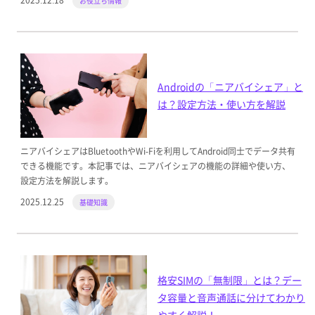
お役立ち情報
Androidの「ニアバイシェア」と
は？設定方法・使い方を解説
ニアバイシェアはBluetoothやWi-Fiを利用してAndroid同士でデータ共有
できる機能です。本記事では、ニアバイシェアの機能の詳細や使い方、
設定方法を解説します。
2025.12.25
基礎知識
格安SIMの「無制限」とは？デー
タ容量と音声通話に分けてわかり
やすく解説！