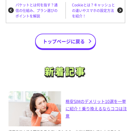
パケットとは何を指す？通
Cookieとは？キャッシュと
信の仕組み、プラン選びの
の違いやスマホの設定方法
ポイントを解説
を紹介！
トップページに戻る
新着記事
新着記事
格安SIMのデメリット10選を一挙
に紹介！乗り換えるならココは注
意