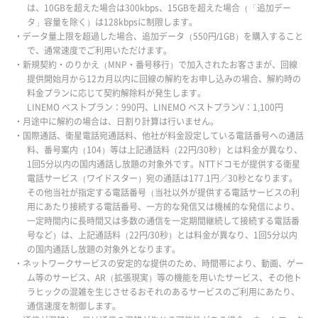
は、10GBを超えた場合は300kbps、15GBを超えた場合（「追加デー
タ」容量を除く）は128kbpsに制限します。
・データ量上限を超過した場合、追加データ（550円/1GB）を購入すること
で、通常速度でご利用いただけます。
・新規契約・のりかえ（MNP・番号移行）で加入されたお客さまが、回線
提供開始月から12カ月以内に回線の解約をお申し込みの場合、解約時の
料金プランに応じて契約解除料が発生します。
LINEMO ベストプラン：990円、LINEMO ベストプランV：1,100円
・月途中に解約の場合は、日割り計算は行いません。
・国際通話、衛星電話宛通話料、他社が料金設定している電話番号への通話
料、番号案内（104）等は上記通話料（22円/30秒）とは料金が異なり、
1回5分以内の国内通話し放題の対象外です。NTTドコモが提供する衛星
電話サービス（ワイドスター）宛の通話は177.1円／30秒となります。
その他当社が指定する電話番号（当社以外が提供する電話サービスの利
用にあたり接続する電話番号、一方的な発信又は機械的な発信により、
一定時間内に長時間又は多数の通信を一定期間継続して接続する電話番
号など）は、上記通話料（22円/30秒）とは料金が異なり、1回5分以内
の国内通話し放題の対象外となります。
・ネットワークサービスの安定的な提供のため、時間帯により、動画、ゲー
ム等のサービス、AR（拡張現実）等の機能を用いたサービス、その他ト
ラヒックの混雑を生じさせるおそれのあるサービスのご利用にあたり、
通信速度を制御します。