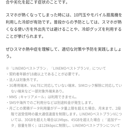
合や劣化を起こす症状のことです。
スマホが熱くなってしまった時には、10円玉やモバイル扇風機を
利用した冷却が有効です。普段からの予防としては、スマホが熱
くなる使い方を外出先では避けることや、冷却グッズを利用する
ことが挙げられます。
ぜひスマホ熱中症を理解して、適切な対策や予防を実践しましょ
う。
※「LINEMOベストプラン」「LINEMOベストプランV」について
・契約者年齢が18歳以上であることが必要です。
・法人は対象外です。
・3G専用端末、VoLTEに対応していない端末、SIMロック解除に対応してい
ない端末など一部対象外端末あり。
・MMS（キャリアメール）は利用できません。
・SMSや海外でのご利用分などは別途料金が発生します。
・月ごとの累積データ利用量がデータ量上限を超えた場合、月末まで、2段
階で送受信時の最大通信速度を制限します。LINEMOベストプランVにつ
いては、30GBを超えた場合は1Mbps、45GBを超えた場合（「追加デー
タ」容量を除く）は128kbpsに制限し、LINEMOベストプランについて