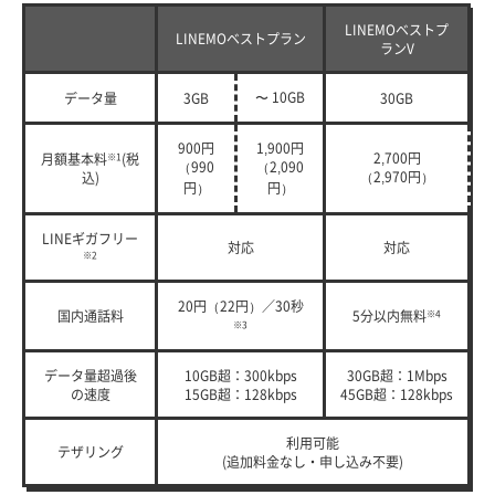
LINEMOベストプ
LINEMOベストプラン
ランV
〜 10GB
データ量
3GB
30GB
900円
1,900円
2,700円
月額基本料
※1
(税
（990
（2,090
（2,970円）
込)
円）
円）
LINEギガフリー
対応
対応
※2
20円（22円）／30秒
国内通話料
5分以内無料
※4
※3
データ量超過後
10GB超：300kbps
30GB超：1Mbps
の速度
15GB超：128kbps
45GB超：128kbps
利用可能
テザリング
(追加料金なし・申し込み不要)