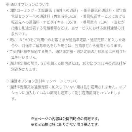
※ 通話オプションについて
・国際ローミング・国際電話（海外への通話）・衛星電話宛通話料・留守番
電話センターへの通話料（再生時等1416）・着信転送サービスにおける
転送先への通話料・ナビダイヤル（0570）・番号案内（104）・当社が
指定し別途公表する電話番号などは、当サービスにおける無料通話の対
象外です。
・既にLINEMOをご利用中のお客さまが通話準定額・通話定額に加入した場
合や、月途中に解除申込をした場合は、翌請求月から適用となります。
・ご契約回線を解約する場合、通話準定額・通話定額の月額料金は日割り計
算を行いません。
・通話準定額の場合、5分を超える国内通話は、30秒につき22円の通話料が
別途かかります。
※ 通話オプション割引キャンペーンについて
・通話準定額又は通話定額に加入していない月は割引適用されません。オプ
ションに加入していない期間も通算して割引適用期間をカウントしま
す。
※当ページの内容は公開日時点の情報です。
※表示価格は特に断りがない限り税込です。