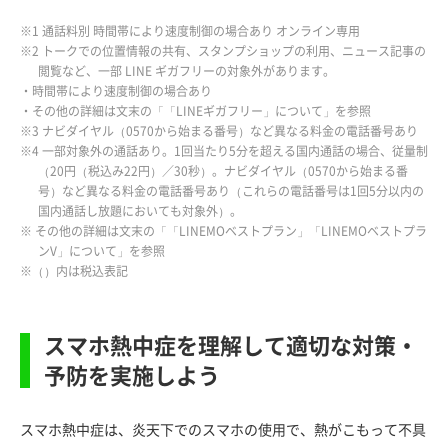
※1 通話料別 時間帯により速度制御の場合あり オンライン専用
※2 トークでの位置情報の共有、スタンプショップの利用、ニュース記事の
閲覧など、一部 LINE ギガフリーの対象外があります。
・時間帯により速度制御の場合あり
・その他の詳細は文末の「「LINEギガフリー」について」を参照
※3 ナビダイヤル（0570から始まる番号）など異なる料金の電話番号あり
※4 一部対象外の通話あり。1回当たり5分を超える国内通話の場合、従量制
（20円（税込み22円）／30秒）。ナビダイヤル（0570から始まる番
号）など異なる料金の電話番号あり（これらの電話番号は1回5分以内の
国内通話し放題においても対象外）。
※ その他の詳細は文末の「「LINEMOベストプラン」「LINEMOベストプラ
ンV」について」を参照
※（）内は税込表記
スマホ熱中症を理解して適切な対策・
予防を実施しよう
スマホ熱中症は、炎天下でのスマホの使用で、熱がこもって不具