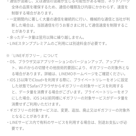
・通信が混雑し、又は通信の混雑が生じる可能性がある場合、ネットワーク
全体の品質を確保するため、通信の種類及び内容にかかわらず、速度を
制御する場合があります。
・一定期間内に著しく大量の通信を継続的に行い、機械的な通信と当社が判
断した場合は、当該通信を行うお客さまに対して通信速度を制限するこ
とがあります。
・余ったデータ量は翌月以降に繰り越しません。
・LINEスタンププレミアムのご利用には別途料金が必要です。
※「LINEギガフリー」について
・OS、ブラウザ又はアプリケーションのバージョンアップ、アップデー
ト、Wi-Fiからの切替その他技術的要因により、ギガフリーの対象外とな
る場合があります。詳細は、LINEMOホームページをご確認ください。
・iOS 15以降でiCloud+を利用する際に、プライベートリレーをオンに設定
した状態でSafariブラウザからギガフリーの対象サービスを利用する
と、データ量を消費する場合がございます。プライベートリレーをオフ
にした場合、iOS 14以前同様にギガフリーの対象サービスがデータ量を
消費せずご利用いただけます。
・ギガフリーの対象サービスは、変更、追加、廃止又はギガフリーの対象外
となることがあります。
・LINEサービス内で有料のサービスを利用する場合は、別途お支払いが必
要です。