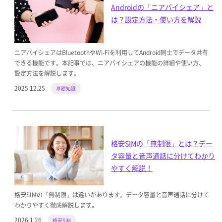
Androidの「ニアバイシェア」と
は？設定方法・使い方を解説
ニアバイシェアはBluetoothやWi-Fiを利用してAndroid同士でデータ共有
できる機能です。本記事では、ニアバイシェアの機能の詳細や使い方、
設定方法を解説します。
2025.12.25
基礎知識
格安SIMの「無制限」とは？デー
タ容量と音声通話に分けてわかり
やすく解説！
格安SIMの「無制限」は違いがあります。データ容量と音声通話に分けて
わかりやすく徹底解説します。
2026.1.26
格安SIM