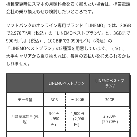
機種変更時にスマホの月額料金を安く抑えたい場合は、携帯電話
会社の乗り換えもぜひ検討したいところです。
ソフトバンクのオンライン専用ブランド「LINEMO」では、30GB
で2,970円/月（税込）の「LINEMOベストプランV」と、3GBまで
990円／月（税込）、10GBまで2,090円／月（税込）の
「LINEMOベストプラン」の2種類を用意しています。（※）。
大手キャリアから乗り換えれば、毎月の支払いを抑えられるかも
しれません。
LINEMOベストプ
LINEMOベストプラン
ランV
〜 10GB
データ量
3GB
30GB
900円
1,900円
2,700円
月額基本料
※1
(税
（990
（2,090
（2,970円）
込)
円）
円）