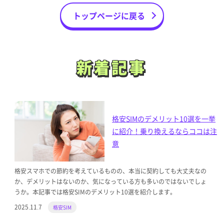
トップページに戻る
新着記事
新着記事
格安SIMのデメリット10選を一挙
に紹介！乗り換えるならココは注
意
格安スマホでの節約を考えているものの、本当に契約しても大丈夫なの
か、デメリットはないのか、気になっている方も多いのではないでしょ
うか。本記事では格安SIMのデメリット10選を紹介します。
2025.11.7
格安SIM