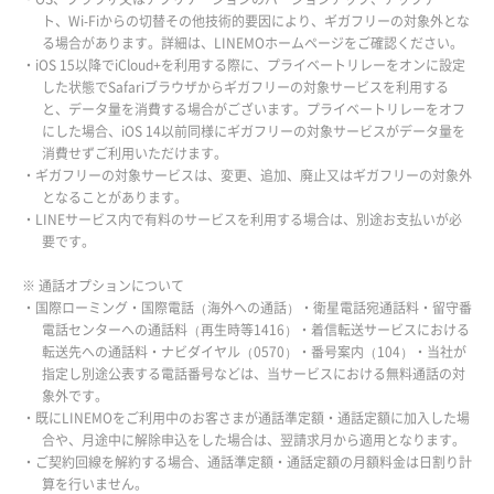
ト、Wi-Fiからの切替その他技術的要因により、ギガフリーの対象外とな
る場合があります。詳細は、LINEMOホームページをご確認ください。
・iOS 15以降でiCloud+を利用する際に、プライベートリレーをオンに設定
した状態でSafariブラウザからギガフリーの対象サービスを利用する
と、データ量を消費する場合がございます。プライベートリレーをオフ
にした場合、iOS 14以前同様にギガフリーの対象サービスがデータ量を
消費せずご利用いただけます。
・ギガフリーの対象サービスは、変更、追加、廃止又はギガフリーの対象外
となることがあります。
・LINEサービス内で有料のサービスを利用する場合は、別途お支払いが必
要です。
※ 通話オプションについて
・国際ローミング・国際電話（海外への通話）・衛星電話宛通話料・留守番
電話センターへの通話料（再生時等1416）・着信転送サービスにおける
転送先への通話料・ナビダイヤル（0570）・番号案内（104）・当社が
指定し別途公表する電話番号などは、当サービスにおける無料通話の対
象外です。
・既にLINEMOをご利用中のお客さまが通話準定額・通話定額に加入した場
合や、月途中に解除申込をした場合は、翌請求月から適用となります。
・ご契約回線を解約する場合、通話準定額・通話定額の月額料金は日割り計
算を行いません。