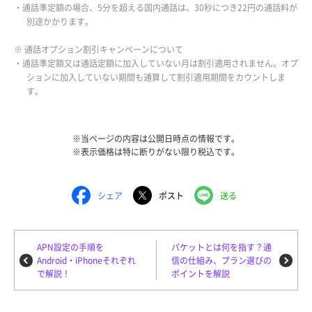
・通話準定額の場合、5分を超える国内通話は、30秒につき22円の通話料が
別途かかります。
※ 通話オプション割引キャンペーンについて
・通話準定額又は通話定額に加入していない月は割引適用されません。オプ
ションに加入していない期間も通算して割引適用期間をカウントしま
す。
※当ページの内容は公開日時点の情報です。
※表示価格は特に断りがない限り税込です。
シェア
ポスト
送る
APN設定の手順を
パケットとは何を指す？通
Android・iPhoneそれぞれ
信の仕組み、プラン選びの
で解説！
ポイントを解説