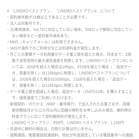
※「LINEMOベストプラン」「LINEMOベストプランV」について
・契約者年齢が18歳以上であることが必要です。
・法人は対象外です。
・3G専用端末、VoLTEに対応していない端末、SIMロック解除に対応してい
ない端末など一部対象外端末あり。
・MMS（キャリアメール）は利用できません。
・SMSや海外でのご利用分などは別途料金が発生します。
・月ごとの累積データ利用量がデータ量上限を超えた場合、月末まで、2段
階で送受信時の最大通信速度を制限します。LINEMOベストプランVにつ
いては、30GBを超えた場合は1Mbps、45GBを超えた場合（「追加デー
タ」容量を除く）は128kbpsに制限し、LINEMOベストプランについて
は、10GBを超えた場合は300kbps、15GBを超えた場合（「追加デー
タ」容量を除く）は128kbpsに制限します。
・データ量上限を超過した場合、追加データ（550円/1GB）を購入すること
で、通常速度でご利用いただけます。
・新規契約・のりかえ（MNP・番号移行）で加入されたお客さまが、回線
提供開始月から12カ月以内に回線の解約をお申し込みの場合、解約時の
料金プランに応じて契約解除料が発生します。
LINEMO ベストプラン：990円、LINEMO ベストプランV：1,100円
・月途中に解約の場合は、日割り計算は行いません。
・国際通話、衛星電話宛通話料、他社が料金設定している電話番号への通話