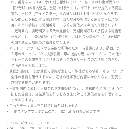
料、番号案内（104）等は上記通話料（22円/30秒）とは料金が異なり、
1回5分以内の国内通話し放題の対象外です。NTTドコモが提供する衛星
電話サービス（ワイドスター）宛の通話は177.1円／30秒となります。
その他当社が指定する電話番号（当社以外が提供する電話サービスの利
用にあたり接続する電話番号、一方的な発信又は機械的な発信により、
一定時間内に長時間又は多数の通信を一定期間継続して接続する電話番
号など）は、上記通話料（22円/30秒）とは料金が異なり、1回5分以内
の国内通話し放題の対象外となります。
・ネットワークサービスの安定的な提供のため、時間帯により、動画、ゲー
ム等のサービス、AR（拡張現実）等の機能を用いたサービス、その他ト
ラヒックの混雑を生じさせるおそれのあるサービスのご利用にあたり、
通信速度を制御します。
・通信が混雑し、又は通信の混雑が生じる可能性がある場合、ネットワーク
全体の品質を確保するため、通信の種類及び内容にかかわらず、速度を
制御する場合があります。
・一定期間内に著しく大量の通信を継続的に行い、機械的な通信と当社が判
断した場合は、当該通信を行うお客さまに対して通信速度を制限するこ
とがあります。
・余ったデータ量は翌月以降に繰り越しません。
・LINEスタンププレミアムのご利用には別途料金が必要です。
※「LINEギガフリー」について
・OS、ブラウザ又はアプリケーションのバージョンアップ、アップデー