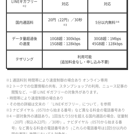
LINEギガフリー
対応
対応
※2
20円（22円）／30秒
国内通話料
5分以内無料
※4
※3
データ量超過後
10GB超：300kbps
30GB超：1Mbps
の速度
15GB超：128kbps
45GB超：128kbps
利用可能
テザリング
(追加料金なし・申し込み不要)
※1 通話料別 時間帯により速度制御の場合あり オンライン専用
※2 トークでの位置情報の共有、スタンプショップの利用、ニュース記事の
閲覧など、一部 LINE ギガフリーの対象外があります。
・時間帯により速度制御の場合あり
・その他の詳細は文末の「「LINEギガフリー」について」を参照
※3 ナビダイヤル（0570から始まる番号）など異なる料金の電話番号あり
※4 一部対象外の通話あり。1回当たり5分を超える国内通話の場合、従量制
（20円（税込み22円）／30秒）。ナビダイヤル（0570から始まる番
号）など異なる料金の電話番号あり（これらの電話番号は1回5分以内の
国内通話し放題においても対象外）。