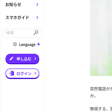
お知らせ
スマホガイド
C
o
S
n
u
d
b
Language
u
m
c
i
t
t
a
申し込む
s
e
a
r
ログイン
c
h
突然電話が
か。
無視する、