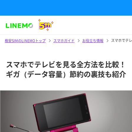
スマホでテ
格安SIMのLINEMOトップ
スマホガイド
お役立ち情報
スマホでテレビを見る全方法を比較！
ギガ（データ容量）節約の裏技も紹介