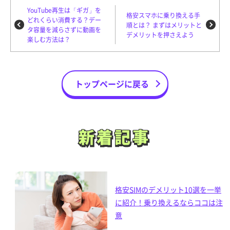
YouTube再生は「ギガ」を
格安スマホに乗り換える手
どれくらい消費する？デー
順とは？ まずはメリットと
タ容量を減らさずに動画を
デメリットを押さえよう
楽しむ方法は？
トップページに戻る
新着記事
新着記事
格安SIMのデメリット10選を一挙
に紹介！乗り換えるならココは注
意