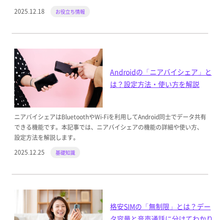
2025.12.18
お役立ち情報
Androidの「ニアバイシェア」と
は？設定方法・使い方を解説
ニアバイシェアはBluetoothやWi-Fiを利用してAndroid同士でデータ共有
できる機能です。本記事では、ニアバイシェアの機能の詳細や使い方、
設定方法を解説します。
2025.12.25
基礎知識
格安SIMの「無制限」とは？デー
タ容量と音声通話に分けてわかり