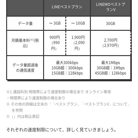
LINEMOベストプ
LINEベストプラン
ランV
〜 3GB
〜 10GB
データ量
30GB
900円
1,900円
2,700円
月額基本料
※1
(税
（990
（2,090
（2,970円）
込)
円）
円）
最大300kbps
最大1Mbps
データ量超過後
10GB超：300kbps
30GB超：1Mbps
の通信速度
15GB超：128kbps
45GB超：128kbps
※1 通話料別 時間帯により速度制御の場合あり オンライン専用
・時間帯により速度制御の場合あり
※ その他の詳細は文末の「「ベストプラン」「ベストプランV」について」
を参照
※（）内は税込表記
それぞれの速度制限について、詳しく見ていきましょう。