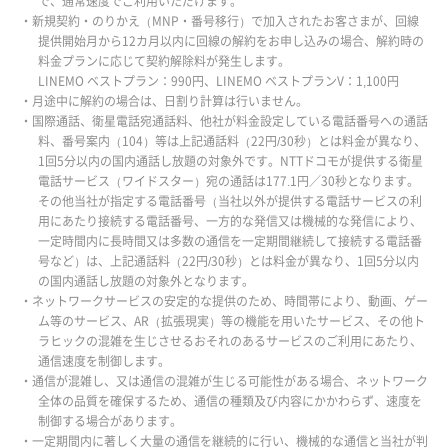
で、通常速度でご利用いただけます。
・新規契約・のりかえ（MNP・番号移行）で加入されたお客さまが、回線
提供開始月から12カ月以内に回線の解約をお申し込みの場合、解約時の
料金プランに応じて契約解除料が発生します。
LINEMO ベストプラン：990円、LINEMO ベストプランV：1,100円
・月途中に解約の場合は、日割り計算は行いません。
・国際通話、衛星電話宛通話料、他社が料金設定している電話番号への通話
料、番号案内（104）等は上記通話料（22円/30秒）とは料金が異なり、
1回5分以内の国内通話し放題の対象外です。NTTドコモが提供する衛星
電話サービス（ワイドスター）宛の通話は177.1円／30秒となります。
その他当社が指定する電話番号（当社以外が提供する電話サービスの利
用にあたり接続する電話番号、一方的な発信又は機械的な発信により、
一定時間内に長時間又は多数の通信を一定期間継続して接続する電話番
号など）は、上記通話料（22円/30秒）とは料金が異なり、1回5分以内
の国内通話し放題の対象外となります。
・ネットワークサービスの安定的な提供のため、時間帯により、動画、ゲー
ム等のサービス、AR（拡張現実）等の機能を用いたサービス、その他ト
ラヒックの混雑を生じさせるおそれのあるサービスのご利用にあたり、
通信速度を制御します。
・通信が混雑し、又は通信の混雑が生じる可能性がある場合、ネットワーク
全体の品質を確保するため、通信の種類及び内容にかかわらず、速度を
制御する場合があります。
・一定期間内に著しく大量の通信を継続的に行い、機械的な通信と当社が判