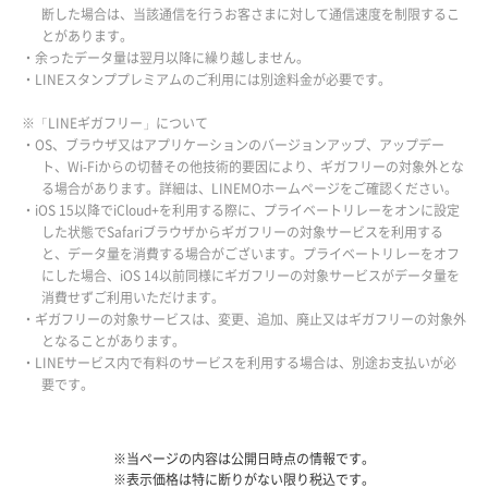
断した場合は、当該通信を行うお客さまに対して通信速度を制限するこ
とがあります。
・余ったデータ量は翌月以降に繰り越しません。
・LINEスタンププレミアムのご利用には別途料金が必要です。
※「LINEギガフリー」について
・OS、ブラウザ又はアプリケーションのバージョンアップ、アップデー
ト、Wi-Fiからの切替その他技術的要因により、ギガフリーの対象外とな
る場合があります。詳細は、LINEMOホームページをご確認ください。
・iOS 15以降でiCloud+を利用する際に、プライベートリレーをオンに設定
した状態でSafariブラウザからギガフリーの対象サービスを利用する
と、データ量を消費する場合がございます。プライベートリレーをオフ
にした場合、iOS 14以前同様にギガフリーの対象サービスがデータ量を
消費せずご利用いただけます。
・ギガフリーの対象サービスは、変更、追加、廃止又はギガフリーの対象外
となることがあります。
・LINEサービス内で有料のサービスを利用する場合は、別途お支払いが必
要です。
※当ページの内容は公開日時点の情報です。
※表示価格は特に断りがない限り税込です。