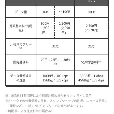
ランV
〜 10GB
データ量
3GB
30GB
900円
1,900円
2,700円
月額基本料
※1
(税
（990
（2,090
（2,970円）
込)
円）
円）
LINEギガフリー
対応
対応
※2
20円（22円）／30秒
国内通話料
5分以内無料
※4
※3
データ量超過後
10GB超：300kbps
30GB超：1Mbps
の速度
15GB超：128kbps
45GB超：128kbps
※1 通話料別 時間帯により速度制御の場合あり オンライン専用
※2トークでの位置情報の共有、スタンプショップの利用、ニュース記事の
閲覧など、一部 LINE ギガフリーの対象外があります。
・時間帯により速度制御の場合あり