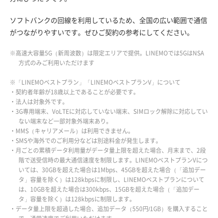
ソフトバンクの回線を利用しているため、全国の広い範囲で通信
がつながりやすいです。ぜひご契約の参考にしてください。
※高速大容量5G（新周波数）は限定エリアで提供。LINEMOでは5GはNSA
方式のみご利用いただけます
※「LINEMOベストプラン」「LINEMOベストプランV」について
・契約者年齢が18歳以上であることが必要です。
・法人は対象外です。
・3G専用端末、VoLTEに対応していない端末、SIMロック解除に対応してい
ない端末など一部対象外端末あり。
・MMS（キャリアメール）は利用できません。
・SMSや海外でのご利用分などは別途料金が発生します。
・月ごとの累積データ利用量がデータ量上限を超えた場合、月末まで、2段
階で送受信時の最大通信速度を制限します。LINEMOベストプランVにつ
いては、30GBを超えた場合は1Mbps、45GBを超えた場合（「追加デー
タ」容量を除く）は128kbpsに制限し、LINEMOベストプランについて
は、10GBを超えた場合は300kbps、15GBを超えた場合（「追加デー
タ」容量を除く）は128kbpsに制限します。
・データ量上限を超過した場合、追加データ（550円/1GB）を購入すること