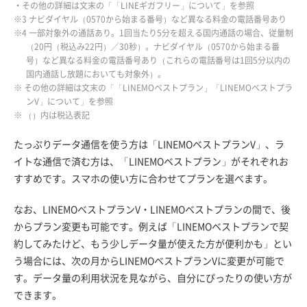
・その他の詳細は文末の「「LINEギガフリー」について」を参照
※3 ナビダイヤル（0570から始まる番号）など異なる料金の電話番号あり
※4 一部対象外の通話あり。1回当たり5分を超える国内通話の場合、従量制
（20円（税込み22円）／30秒）。ナビダイヤル（0570から始まる番
号）など異なる料金の電話番号あり（これらの電話番号は1回5分以内の
国内通話し放題においても対象外）。
※ その他の詳細は文末の「「LINEMOベストプラン」「LINEMOベストプラ
ンV」について」を参照
※ （）内は税込表記
たっぷりデータ通信を使う方は「LINEMOベストプランV」、ラ
イトな通信で済む方は、「LINEMOベストプラン」がそれぞれお
すすめです。スマホの使い方に合わせてプランを選べます。
なお、LINEMOベストプランV・LINEMOベストプランの間で、後
からプラン変更も可能です。例えば「LINEMOベストプランで契
約してみたけど、もう少しデータ量が使えた方が便利かも」とい
う場合には、次の月からLINEMOベストプランVに変更が可能で
す。データ量の利用状況を見ながら、自分にぴったりの使い方が
できます。