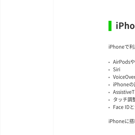
iP
iPhone
AirPodsや
Siri
VoiceOve
iPhon
Assistive
タッチ調
Face ID
iPhone