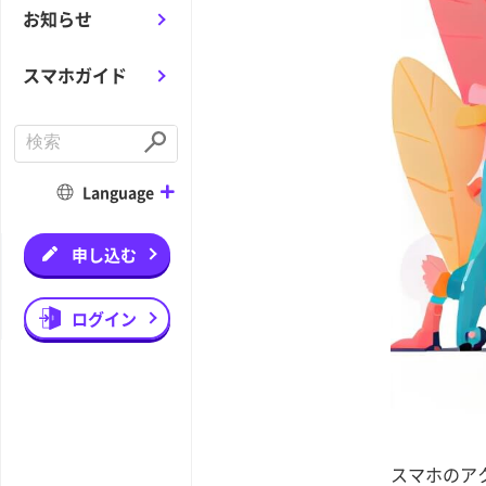
お知らせ
スマホガイド
C
o
S
n
u
d
b
Language
u
m
c
i
t
t
a
申し込む
s
e
a
r
ログイン
c
h
スマホのア