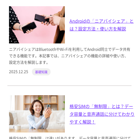
Androidの「ニアバイシェア」と
は？設定方法・使い方を解説
ニアバイシェアはBluetoothやWi-Fiを利用してAndroid同士でデータ共有
できる機能です。本記事では、ニアバイシェアの機能の詳細や使い方、
設定方法を解説します。
2025.12.25
基礎知識
格安SIMの「無制限」とは？デー
タ容量と音声通話に分けてわかり
やすく解説！
格安SIMの「無制限」は違いがあります。データ容量と音声通話に分けて