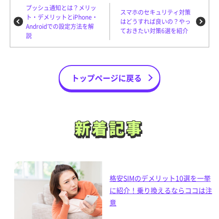
プッシュ通知とは？メリッ
スマホのセキュリティ対策
ト・デメリットとiPhone・
はどうすれば良いの？やっ
Androidでの設定方法を解
ておきたい対策6選を紹介
説
トップページに戻る
新着記事
新着記事
格安SIMのデメリット10選を一挙
に紹介！乗り換えるならココは注
意