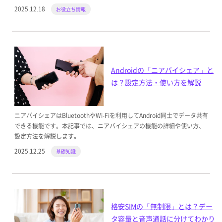
2025.12.18
お役立ち情報
Androidの「ニアバイシェア」と
は？設定方法・使い方を解説
ニアバイシェアはBluetoothやWi-Fiを利用してAndroid同士でデータ共有
できる機能です。本記事では、ニアバイシェアの機能の詳細や使い方、
設定方法を解説します。
2025.12.25
基礎知識
格安SIMの「無制限」とは？デー
タ容量と音声通話に分けてわかり