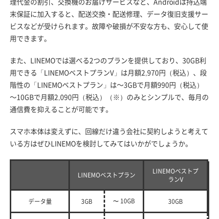
理代金の割引、交換機のお届けサービスなど、Androidは持込端
末保証に加入すると、配送交換・配送修理、データ復旧支援サー
ビスなどが受けられます。故障や破損が不安な方も、安心して使
用できます。
また、LINEMOでは選べる2つのプランを提供しており、30GB利
用できる「LINEMOベストプランV」は月額2,970円（税込）、段
階性の「LINEMOベストプラン」は～3GBで月額990円（税込）
～10GBで月額2,090円（税込）（※）のみとシンプルで、毎月の
通信費を抑えることが可能です。
スマホ本体は変えずに、回線だけ違う会社に契約しようと考えて
いる方はぜひLINEMOを検討してみてはいかがでしょうか。
LINEMOベストプ
LINEMOベストプラン
ランV
〜 10GB
データ量
3GB
30GB