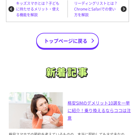
キッズスマホとは？子ども
リーディングリストとは？
に持たせるメリット・使え
ChromeとSafariでの使い
る機能を解説
方を解説
トップページに戻る
新着記事
新着記事
格安SIMのデメリット10選を一挙
に紹介！乗り換えるならココは注
意
格安スマホでの節約を考えているものの、本当に契約しても大丈夫なの