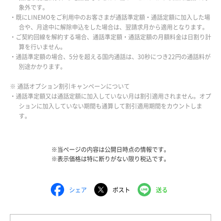
象外です。
・既にLINEMOをご利用中のお客さまが通話準定額・通話定額に加入した場
合や、月途中に解除申込をした場合は、翌請求月から適用となります。
・ご契約回線を解約する場合、通話準定額・通話定額の月額料金は日割り計
算を行いません。
・通話準定額の場合、5分を超える国内通話は、30秒につき22円の通話料が
別途かかります。
※ 通話オプション割引キャンペーンについて
・通話準定額又は通話定額に加入していない月は割引適用されません。オプ
ションに加入していない期間も通算して割引適用期間をカウントしま
す。
※当ページの内容は公開日時点の情報です。
※表示価格は特に断りがない限り税込です。
シェア
ポスト
送る