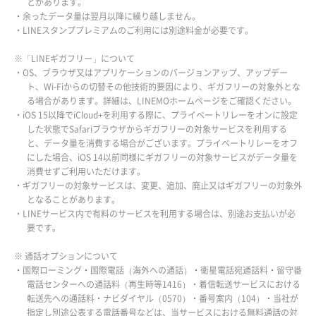
とがあります。
・余ったデータ量は翌月以降に繰り越しません。
・LINEスタンププレミアムのご利用には別途料金が必要です。
※「LINEギガフリー」について
・OS、ブラウザ又はアプリケーションのバージョンアップ、アップデー
ト、Wi-Fiからの切替その他技術的要因により、ギガフリーの対象外とな
る場合があります。詳細は、LINEMOホームページをご確認ください。
・iOS 15以降でiCloud+を利用する際に、プライベートリレーをオンに設定
した状態でSafariブラウザからギガフリーの対象サービスを利用する
と、データ量を消費する場合がございます。プライベートリレーをオフ
にした場合、iOS 14以前同様にギガフリーの対象サービスがデータ量を
消費せずご利用いただけます。
・ギガフリーの対象サービスは、変更、追加、廃止又はギガフリーの対象外
となることがあります。
・LINEサービス内で有料のサービスを利用する場合は、別途お支払いが必
要です。
※ 通話オプションについて
・国際ローミング・国際電話（海外への通話）・衛星電話宛通話料・留守番
電話センターへの通話料（再生時等1416）・着信転送サービスにおける
転送先への通話料・ナビダイヤル（0570）・番号案内（104）・当社が
指定し別途公表する電話番号などは、当サービスにおける無料通話の対