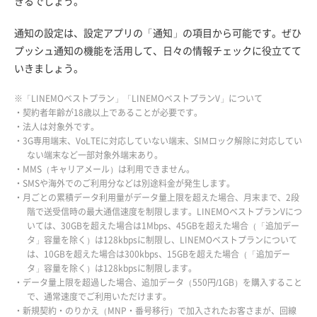
きるでしょう。
通知の設定は、設定アプリの「通知」の項目から可能です。ぜひ
プッシュ通知の機能を活用して、日々の情報チェックに役立てて
いきましょう。
※「LINEMOベストプラン」「LINEMOベストプランV」について
・契約者年齢が18歳以上であることが必要です。
・法人は対象外です。
・3G専用端末、VoLTEに対応していない端末、SIMロック解除に対応してい
ない端末など一部対象外端末あり。
・MMS（キャリアメール）は利用できません。
・SMSや海外でのご利用分などは別途料金が発生します。
・月ごとの累積データ利用量がデータ量上限を超えた場合、月末まで、2段
階で送受信時の最大通信速度を制限します。LINEMOベストプランVにつ
いては、30GBを超えた場合は1Mbps、45GBを超えた場合（「追加デー
タ」容量を除く）は128kbpsに制限し、LINEMOベストプランについて
は、10GBを超えた場合は300kbps、15GBを超えた場合（「追加デー
タ」容量を除く）は128kbpsに制限します。
・データ量上限を超過した場合、追加データ（550円/1GB）を購入すること
で、通常速度でご利用いただけます。
・新規契約・のりかえ（MNP・番号移行）で加入されたお客さまが、回線