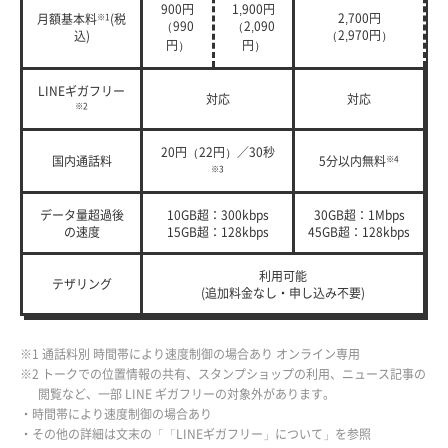
900円
1,900円
2,700円
月額基本料
※1
(税
（990
（2,090
（2,970円）
込)
円）
円）
LINEギガフリー
対応
対応
※2
20円（22円）／30秒
国内通話料
5分以内無料
※4
※3
データ量超過後
10GB超：300kbps
30GB超：1Mbps
の速度
15GB超：128kbps
45GB超：128kbps
利用可能
テザリング
(追加料金なし・申し込み不要)
※1 通話料別 時間帯により速度制御の場合あり オンライン専用
※2 トークでの位置情報の共有、スタンプショップの利用、ニュース記事の
閲覧など、一部 LINE ギガフリーの対象外があります。
・時間帯により速度制御の場合あり
・その他の詳細は文末の「「LINEギガフリー」について」を参照