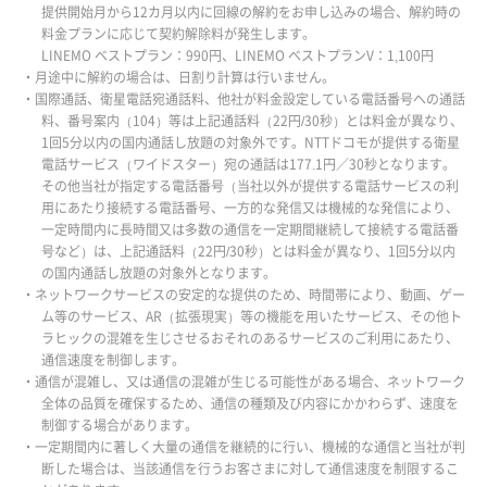
提供開始月から12カ月以内に回線の解約をお申し込みの場合、解約時の
料金プランに応じて契約解除料が発生します。
LINEMO ベストプラン：990円、LINEMO ベストプランV：1,100円
・月途中に解約の場合は、日割り計算は行いません。
・国際通話、衛星電話宛通話料、他社が料金設定している電話番号への通話
料、番号案内（104）等は上記通話料（22円/30秒）とは料金が異なり、
1回5分以内の国内通話し放題の対象外です。NTTドコモが提供する衛星
電話サービス（ワイドスター）宛の通話は177.1円／30秒となります。
その他当社が指定する電話番号（当社以外が提供する電話サービスの利
用にあたり接続する電話番号、一方的な発信又は機械的な発信により、
一定時間内に長時間又は多数の通信を一定期間継続して接続する電話番
号など）は、上記通話料（22円/30秒）とは料金が異なり、1回5分以内
の国内通話し放題の対象外となります。
・ネットワークサービスの安定的な提供のため、時間帯により、動画、ゲー
ム等のサービス、AR（拡張現実）等の機能を用いたサービス、その他ト
ラヒックの混雑を生じさせるおそれのあるサービスのご利用にあたり、
通信速度を制御します。
・通信が混雑し、又は通信の混雑が生じる可能性がある場合、ネットワーク
全体の品質を確保するため、通信の種類及び内容にかかわらず、速度を
制御する場合があります。
・一定期間内に著しく大量の通信を継続的に行い、機械的な通信と当社が判
断した場合は、当該通信を行うお客さまに対して通信速度を制限するこ