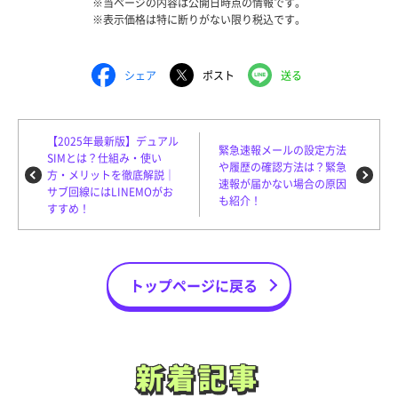
※当ページの内容は公開日時点の情報です。
※表示価格は特に断りがない限り税込です。
シェア
ポスト
送る
【2025年最新版】デュアル
緊急速報メールの設定方法
SIMとは？仕組み・使い
や履歴の確認方法は？緊急
方・メリットを徹底解説｜
速報が届かない場合の原因
サブ回線にはLINEMOがお
も紹介！
すすめ！
トップページに戻る
新着記事
新着記事