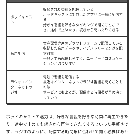
収録された番組を配信している
ポッドキャストに対応したアプリに一斉に配信す
ポッドキャス
る
ト
好きな番組を好きなタイミングで聞くことがで
き、途中で止めたり、続きから聞いたりできる
音声配信専用のプラットフォームで配信している
収録した音声データやライブストリーミングを配
音声配信
信可能
一般人でも配信しやすく、ユーザーとコミュケー
ションが取りやすい
電波で番組を配信する
ラジオ・イン
最近はインターネットでラジオ番組を聞くことも
ターネットラ
可能
ジオ
サービスにもよるが、配信する時間帯が予め決ま
っている
ポッドキャストの魅力は、好きな番組を好きな時間に再生できた
り、途中で止めても続きから再生できたりするといった手軽さで
す。ラジオのように、配信する時間帯に合わせて聞く必要はあり