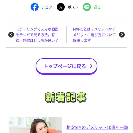
シェア
ポスト
送る
ミラーリングでスマホ画面
MVNOとは？メリットやデ
をテレビで見る方法。有
メリット、選び方について
線・無線はどっちが良い？
解説します
トップページに戻る
新着記事
新着記事
格安SIMのデメリット10選を一挙