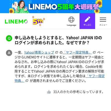
申し込む
メニュー
Language
申し込みをしようとすると、Yahoo! JAPAN IDの
ログインが求められました。なぜですか？
一度、
Yahoo!携帯ショップ
の
「ヤフー限定特典」
ペー
ジからLINEMOサイトに遷移すると、一定期間はヤフー経由と
みなされ、お申し込みの際にYahoo! JAPAN IDのログインが求
められます。ログインを求められたくない場合、Cookieを削
除することでYahoo! JAPAN IDの再ログイン要求の解除が可能
ですが、未ログイン状態でお申し込みした場合は
「ヤフー限定
特典」
が適用されませんのでご注意ください。
33
人のかたの参考になっています。